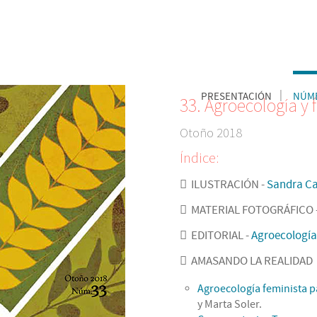
PRESENTACIÓN
NÚME
33. Agroecología y
Otoño 2018
Índice:
ILUSTRACIÓN -
Sandra C
MATERIAL FOTOGRÁFICO 
EDITORIAL -
Agroecología
AMASANDO LA REALIDAD
Agroecología feminista p
y Marta Soler.