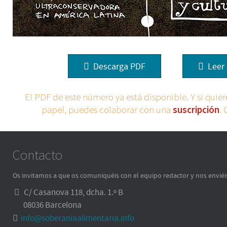
Descarga PDF
Leer 
El PDF de este número ya está disponible. Y si quiere
papel, puedes colaborar con una
suscripción
.
Contacto
Os invitamos a que os comuniquéis con el equipo redactor y nos enviéi
C/ Casanova 118, dcha. 1.º B
08036 Barcelona
info@soberaniaalimentaria.info