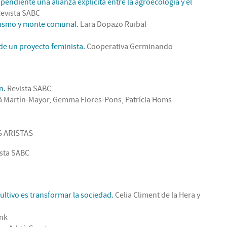
endiente una alianza explícita entre la agroecología y el
evista SABC
nismo y monte comunal.
Lara Dopazo Ruibal
de un proyecto feminista.
Cooperativa Germinando
n.
Revista SABC
à Martín-Mayor, Gemma Flores-Pons, Patrícia Homs
S ARISTAS
sta SABC
ltivo es transformar la sociedad.
Celia Climent de la Hera y
ink