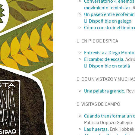
Conversatorio «Tenemos p
movimiento feminista».
R
Un paseo entre ecofemi
Dispoñible en galego
Cómo construir el timón 
EN PIE DE ESPIGA
Entrevista a Diego Montó
El cambio de escala.
Adri
Disponible en català
DE UN VISTAZO Y MUCHA
Una palabra grande.
Revi
VISITAS DE CAMPO
Cuando transformar un cu
Patricia Dopazo Gallego
Las huertas.
Erik Hobbel