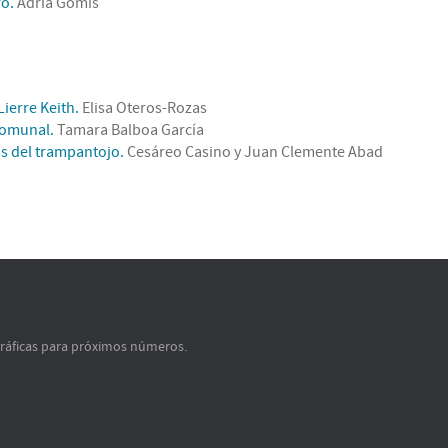
ro.
Adrià Gomis
Lierre Keith.
Elisa Oteros-Rozas
comunal.
Tamara Balboa García
s del trampantojo.
Cesáreo Casino y Juan Clemente Abad
gráficas para próximos números.