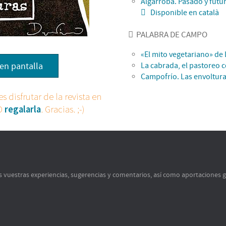
Algarroba. Pasado y futu
Disponible en català
PALABRA DE CAMPO
«El mito vegetariano» de 
en pantalla
La cabrada, el pastoreo 
Campofrío. Las envoltura
s disfrutar de la revista en
 O
regalarla
. Gracias. ;-)
s vuestras experiencias, sugerencias y comentarios, así como aportaciones 