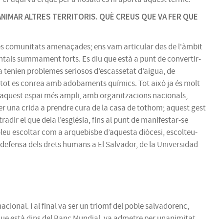
I ANIMAR ALTRES TERRITORIS. QUÈ CREUS QUE VA FER QUE
n les comunitats amenaçades; ens vam articular des de l'àmbit
entals summament forts. Es diu que està a punt de convertir-
ja tenien problemes seriosos d’escassetat d’aigua, de
nt tot es conrea amb adobaments químics. Tot això ja és molt
 d’aquest espai més ampli, amb organitzacions nacionals,
fer una crida a prendre cura de la casa de tothom; aquest gest
ir el que deia l’església, fins al punt de manifestar-se
oleu escoltar com a arquebisbe d’aquesta diòcesi, escolteu-
defensa dels drets humans a El Salvador, de la Universidad
acional. I al final va ser un triomf del poble salvadorenc,
 que està dins del Banc Mundial, va admetre per unanimitat