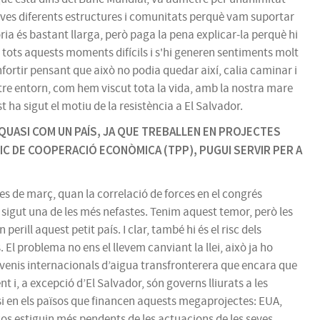
seves diferents estructures i comunitats perquè vam suportar
ia és bastant llarga, però paga la pena explicar-la perquè hi
tots aquests moments difícils i s'hi generen sentiments molt
fortir pensant que això no podia quedar així, calia caminar i
re entorn, com hem viscut tota la vida, amb la nostra mare
 ha sigut el motiu de la resistència a El Salvador.
 QUASI COM UN PAÍS, JA QUE TREBALLEN EN PROJECTES
IC DE COOPERACIÓ ECONÒMICA (TPP), PUGUI SERVIR PER A
es de març, quan la correlació de forces en el congrés
ha sigut una de les més nefastes. Tenim aquest temor, però les
erill aquest petit país. I clar, també hi és el risc dels
El problema no ens el llevem canviant la llei, això ja ho
nvenis internacionals d’aigua transfronterera que encara que
i, a excepció d’El Salvador, són governs lliurats a les
asi en els països que financen aquests megaprojectes: EUA,
sos estiguin més pendents de les actuacions de les seves