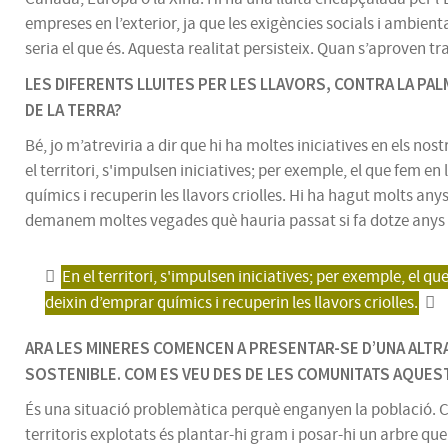
empreses en l’exterior, ja que les exigències socials i ambient
seria el que és. Aquesta realitat persisteix. Quan s’aproven tra
LES DIFERENTS LLUITES PER LES LLAVORS, CONTRA LA PA
DE LA TERRA?
Bé, jo m’atreviria a dir que hi ha moltes iniciatives en els nos
el territori, s'impulsen iniciatives; per exemple, el que fem 
químics i recuperin les llavors criolles. Hi ha hagut molts an
demanem moltes vegades què hauria passat si fa dotze anys 
En el territori, s'impulsen iniciatives; per exemple, el 
deixin d’emprar químics i recuperin les llavors criolles.
ARA LES MINERES COMENCEN A PRESENTAR-SE D’UNA ALTRA
SOSTENIBLE. COM ES VEU DES DE LES COMUNITATS AQUEST
És una situació problemàtica perquè enganyen la població. Co
territoris explotats és plantar-hi gram i posar-hi un arbre q