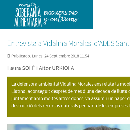
Entrevista a Vidalina Morales, d'ADES San
Publicado: Lunes, 24 Septiembre 2018 11:54
Laura SOLÉ i Aitor URKIOLA
La defensora ambiental Vidalina Morales ens relata la mobili
Llatina, aconseguit després de més d'una dècada de lluita de 
juntament amb moltes altres dones, va assumir un paper de 
destrucció dels recursos naturals per part de les empreses