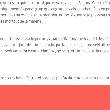
anur, que és un químic mortal que es va usar en la Segona Guerra M
volupament és per al grup que engrandeix els seus beneficis en pa
neria verda és una trista mentida, només aguditza la pobresa i po
més mortal que la mineria.
ones. L’organització pertany a xarxes llatinoamericanes i des d’aq
i ha grans mitjans de comunicació que fan que la gent no vegi altres
 de medi ambient o canvi climàtic, no se'n retirin, escoltin la re
nteres haver fet tot el possible per facilitar aquesta entrevista.