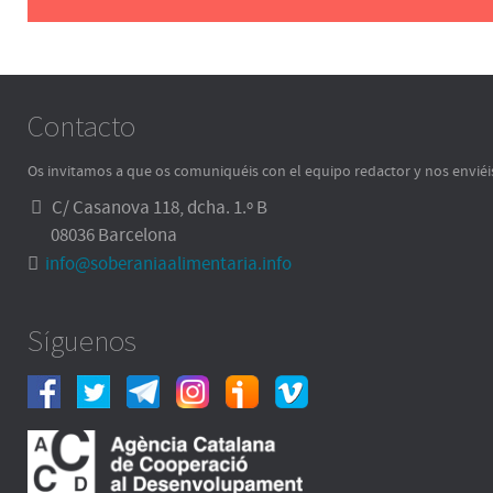
Contacto
Os invitamos a que os comuniquéis con el equipo redactor y nos enviéi
C/ Casanova 118, dcha. 1.º B
08036 Barcelona
info@soberaniaalimentaria.info
Síguenos