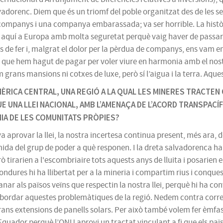
lvadorenc. Diem que és un triomf del poble organitzat des de les 
 3 companys i una companya embarassada; va ser horrible. La històr
 aquí a Europa amb molta seguretat perquè vaig haver de passar 
de fer i, malgrat el dolor per la pèrdua de companys, ens vam en
 que hem hagut de pagar per voler viure en harmonia amb el nost
rans mansions ni cotxes de luxe, però sí l’aigua i la terra. Aquest
MÈRICA CENTRAL, UNA REGIÓ A LA QUAL LES MINERES TRACTEN
E UNA LLEI NACIONAL, AMB L’AMENAÇA DE L’ACORD TRANSPACÍF
IA DE LES COMUNITATS PRÒPIES?
 aprovar la llei, la nostra incertesa continua present, més ara, d
 a mida del grup de poder a què responen. I la dreta salvadorenca 
tirarien a l'escombriaire tots aquests anys de lluita i posarien en p
dures hi ha llibertat per a la mineria i compartim rius i conques. 
ar als països veïns que respectin la nostra llei, perquè hi ha co
bordar aquestes problemàtiques de la regió. Nedem contra corrent 
grans extensions de panells solars. Per això també volem fer èmf
Equador perquè l’ONU aprovi un tractat vinculant a fi que els paï