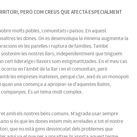
 TERRITORI, PERÒ COM CREUS QUE AFECTA ESPECIALMENT
pobrir molts pobles, comunitats i països. En aquest
nosaltres les dones. On es desenvolupa la mineria augmenta la
acions en les parelles i ruptura de famílies. També
al sostenim les nostres llars, independentment que tinguem
n cert lideratge i llavors som estigmatitzades. En el meu cas
corria en l’àmbit de la llar i en el comunitari, però
amb les empreses mateixes, perquè clar, això és un monopoli
 i quan una comença a apropiar-se d’aquestes lluites,
t companyes. És un tema molt complex.
tret amb els nostres béns comuns. M’agrada usar sempre
mano si és que les dones estem més arrelades a tot el nostre
itori, que no està gens desvinculat dels problemes que
r aquí va el que per a nosaltres hi aporta aquest terme.