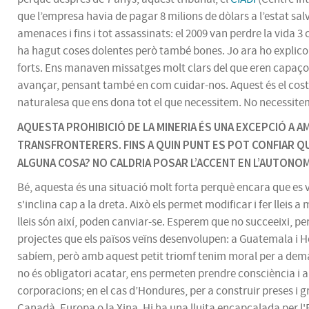
que l’empresa havia de pagar 8 milions de dòlars a l’estat sa
amenaces i fins i tot assassinats: el 2009 van perdre la vida
ha hagut coses dolentes però també bones. Jo ara ho explico
forts. Ens manaven missatges molt clars del que eren capaços 
avançar, pensant també en com cuidar-nos. Aquest és el cost
naturalesa que ens dona tot el que necessitem. No necessitem g
AQUESTA PROHIBICIÓ DE LA MINERIA ÉS UNA EXCEPCIÓ A A
TRANSFRONTERERS. FINS A QUIN PUNT ES POT CONFIAR QU
ALGUNA COSA? NO CALDRIA POSAR L’ACCENT EN L’AUTONOM
Bé, aquesta és una situació molt forta perquè encara que es va
s'inclina cap a la dreta. Això els permet modificar i fer lleis
lleis són així, poden canviar-se. Esperem que no succeeixi, però 
projectes que els països veïns desenvolupen: a Guatemala i Hon
sabíem, però amb aquest petit triomf tenim moral per a deman
no és obligatori acatar, ens permeten prendre consciència i a
corporacions; en el cas d’Hondures, per a construir preses i 
Canadà, Europa o la Xina. Hi ha una lluita encapçalada per l'