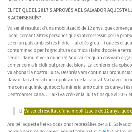
EL FET QUE EL 2017 S’APROVÉS A EL SALVADOR AQUESTA LL
S’ACONSEGUÍS?
Va ser el resultat d’una mobilització de 12 anys, que comença
local, cercant altres persones que s’interessessin per la pro
se en un país amb estrès hídric —això és greu— i que és el qu
contaminació per l’agricultura química i falta d’accés a terr
seriós i damunt ve la mineria! Aquí va ser quan ens vam organ
comencem a incidir qui pren decisions. La conferència episcop
va abonar la nostra lluita. Després vam continuar pronuncian
davant la catedral metropolitana de la capital. Va haver-hi u
me com a químic que soc: la mineria amb químics danya i és m
Centroamericana… i així va créixer la lluita fins que el 2017 e
Va ser el resultat d’una mobilització de 12 anys, que
Ara bé, aquesta llei va ocasionar represàlies per a El Salvador
perquè després de 7 anys, aquest tribunal, el
CIADI
(Centre Int