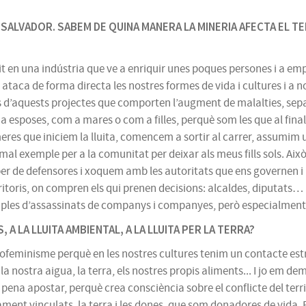
EL SALVADOR. SABEM DE QUINA MANERA LA MINERIA AFECTA EL
t en una indústria que ve a enriquir unes poques persones i a em
ataca de forma directa les nostres formes de vida i cultures i a 
s d’aquests projectes que comporten l’augment de malalties, separ
 a esposes, com a mares o com a filles, perquè som les que al fin
res que iniciem la lluita, comencem a sortir al carrer, assumim u
l exemple per a la comunitat per deixar als meus fills sols. Això o
r de defensores i xoquem amb les autoritats que ens governen i 
rritoris, on compren els qui prenen decisions: alcaldes, diputats…
mples d’assassinats de companys i companyes, però especialmen
A LA LLUITA AMBIENTAL, A LA LLUITA PER LA TERRA?
cofeminisme perquè en les nostres cultures tenim un contacte es
a nostra aigua, la terra, els nostres propis aliments... I jo em de
ena apostar, perquè crea consciència sobre el conflicte del terr
nt vinculats, la terra i les dones, que som donadores de vida. Pe