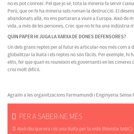
no es pot conrear. Pel que jo sé, tota la mineria fa servir ci
Perú, que on hi ha mineria sols roman la destrucció. El desen
abandonats allà, no ens portaran a viure a Europa. Això de mi
vida, a més de les persones. Crec que no hi ha una indústria 
QUIN PAPER HI JUGA LA XARXA DE DONES DEFENSORES?
Un dels grans reptes per al futur és articular-nos més com a d
globalitzar la lluita i els reptes no són fàcils. Per exemple, h
elits, fer que quan es reuneixin els governants en les cimeres
crisi molt difícil.
Agraïm a les organitzacions Farmamundi i Enginyeria Sense Fro
PER A SABER-NE MÉS
Això diu que era i és una lluita per la vida (Revista SABC)