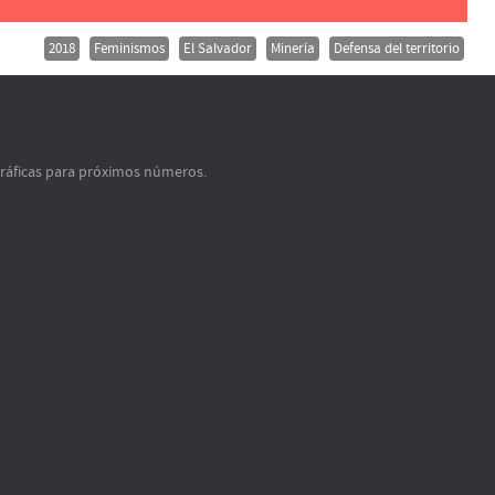
2018
Feminismos
El Salvador
Minería
Defensa del territorio
gráficas para próximos números.