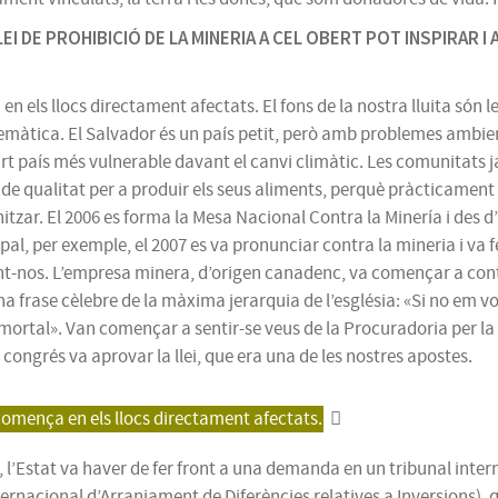
EI DE PROHIBICIÓ DE LA MINERIA A CEL OBERT POT INSPIRAR 
 en els llocs directament afectats. El fons de la nostra lluita só
blemàtica. El Salvador és un país petit, però amb problemes ambi
art país més vulnerable davant el canvi climàtic. Les comunitats 
a de qualitat per a produir els seus aliments, perquè pràcticame
itzar. El 2006 es forma la Mesa Nacional Contra la Minería i des
al, per exemple, el 2007 es va pronunciar contra la mineria i va 
t-nos. L’empresa minera, d’origen canadenc, va començar a contrad
na frase cèlebre de la màxima jerarquia de l’església: «Si no em v
ortal». Van començar a sentir-se veus de la Procuradoria per la 
l congrés va aprovar la llei, que era una de les nostres apostes.
 comença en els llocs directament afectats.
, l’Estat va haver de fer front a una demanda en un tribunal intern
ernacional d’Arranjament de Diferències relatives a Inversions),