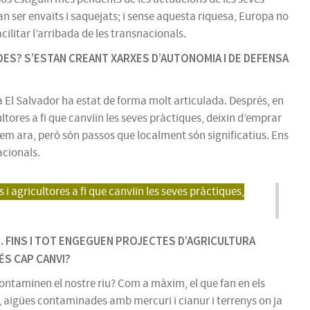
van ser envaïts i saquejats; i sense aquesta riquesa, Europa no
acilitar l’arribada de les transnacionals.
DES? S’ESTAN CREANT XARXES D’AUTONOMIA I DE DEFENSA
et a El Salvador ha estat de forma molt articulada. Després, en
ltores a fi que canviïn les seves pràctiques, deixin d’emprar
ncem ara, però són passos que localment són significatius. Ens
cionals.
i agricultores a fi que canviïn les seves pràctiques,
. FINS I TOT ENGEGUEN PROJECTES D’AGRICULTURA
ÉS CAP CANVI?
ontaminen el nostre riu? Com a màxim, el que fan en els
d, aigües contaminades amb mercuri i cianur i terrenys on ja