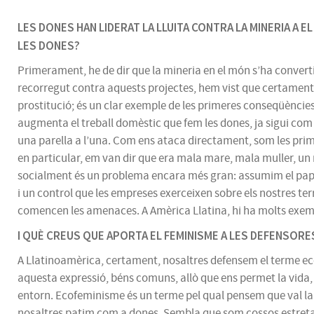
LES DONES HAN LIDERAT LA LLUITA CONTRA LA MINERIA A 
LES DONES?
Primerament, he de dir que la mineria en el món s’ha converti
recorregut contra aquests projectes, hem vist que certament 
prostitució; és un clar exemple de les primeres conseqüèncie
augmenta el treball domèstic que fem les dones, ja sigui com
una parella a l’una. Com ens ataca directament, som les prime
en particular, em van dir que era mala mare, mala muller, un ma
socialment és un problema encara més gran: assumim el pape
i un control que les empreses exerceixen sobre els nostres te
comencen les amenaces. A Amèrica Llatina, hi ha molts exe
I QUÈ CREUS QUE APORTA EL FEMINISME A LES DEFENSORES, 
A Llatinoamèrica, certament, nosaltres defensem el terme e
aquesta expressió, béns comuns, allò que ens permet la vida, l
entorn. Ecofeminisme és un terme pel qual pensem que val la p
nosaltres patim com a dones. Sembla que som cossos estretame