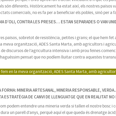
als són diferents. Històricament ha estat així, els nostres països 
ctats comercials, no es fa per a beneficiar els pobles, sinó per a f
LMA D’OLI, CONTRA LES PRESES… ESTAN SEPARADES O VAN UNI
tres països, sobretot de resistència, petites i grans; el que hem f
en la meva organització, ADES Santa Marta, amb agricultors i agricu
ys de discursos de l’agricultura intensiva i amb prou feines come
haguéssim pensat que no podíem lluitar contra aquestes transna
que fem en la meva organització, ADES Santa Marta, amb agricultors 
 FORMA: MINERIA ARTESANAL, MINERIA RESPONSABLE, VERDA..
A ESTRATÈGIA DE CANVI DE LLENGUATGE QUE EN REALITAT NO 
m podem entendre una mineria verda si tallen el nostre bosc i c
ue dura un parell d’anys, perquè aquí el que queda és drenatge àci