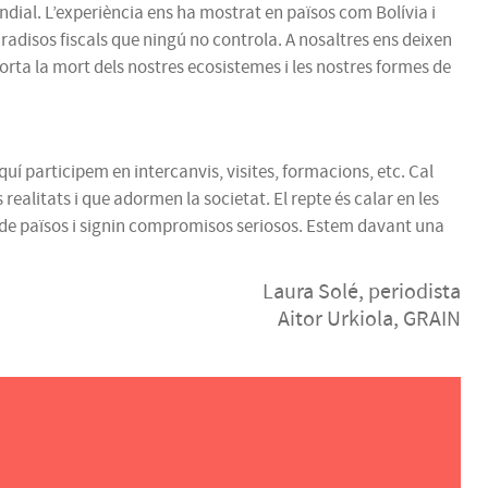
undial. L’experiència ens ha mostrat en països com Bolívia i
radisos fiscals que ningú no controla. A nosaltres ens deixen
rta la mort dels nostres ecosistemes i les nostres formes de
uí participem en intercanvis, visites, formacions, etc. Cal
 realitats i que adormen la societat. El repte és calar en les
sta de països i signin compromisos seriosos. Estem davant una
Laura Solé, periodista
Aitor Urkiola, GRAIN