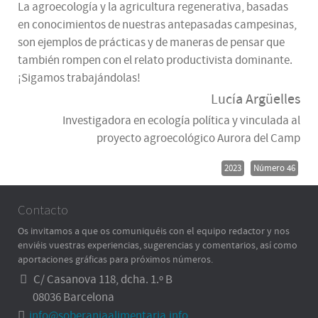
La agroecología y la agricultura regenerativa, basadas
en conocimientos de nuestras antepasadas campesinas,
son ejemplos de prácticas y de maneras de pensar que
también rompen con el relato productivista dominante.
¡Sigamos trabajándolas!
Lucía Argüelles
Investigadora en ecología política y vinculada al
proyecto agroecológico Aurora del Camp
2023
Número 46
Contacto
Os invitamos a que os comuniquéis con el equipo redactor y nos
enviéis vuestras experiencias, sugerencias y comentarios, así como
aportaciones gráficas para próximos números.
C/ Casanova 118, dcha. 1.º B
08036 Barcelona
info@soberaniaalimentaria.info