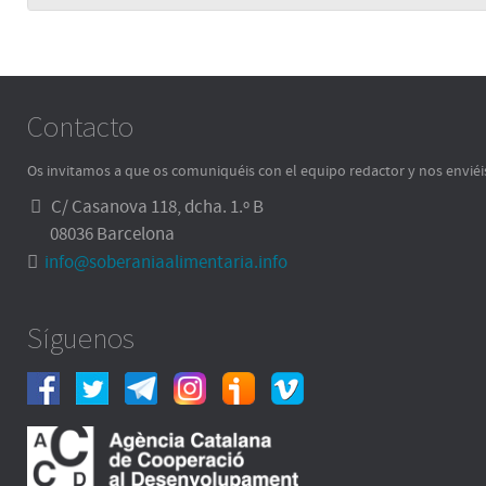
Contacto
Os invitamos a que os comuniquéis con el equipo redactor y nos enviéi
C/ Casanova 118, dcha. 1.º B
08036 Barcelona
info@soberaniaalimentaria.info
Síguenos