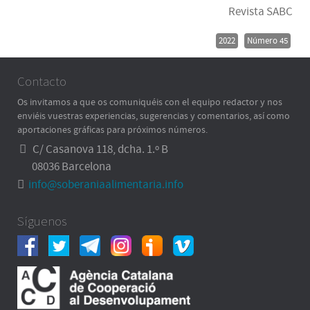
Revista SABC
2022
Número 45
Contacto
Os invitamos a que os comuniquéis con el equipo redactor y nos
enviéis vuestras experiencias, sugerencias y comentarios, así como
aportaciones gráficas para próximos números.
C/ Casanova 118, dcha. 1.º B
08036 Barcelona
info@soberaniaalimentaria.info
Síguenos