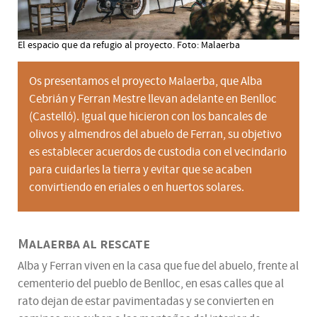
El espacio que da refugio al proyecto. Foto: Malaerba
Os presentamos el proyecto Malaerba, que Alba
Cebrián y Ferran Mestre llevan adelante en Benlloc
(Castelló). Igual que hicieron con los bancales de
olivos y almendros del abuelo de Ferran, su objetivo
es establecer acuerdos de custodia con el vecindario
para cuidarles la tierra y evitar que se acaben
convirtiendo en eriales o en huertos solares.
Malaerba al rescate
Alba y Ferran viven en la casa que fue del abuelo, frente al
cementerio del pueblo de Benlloc, en esas calles que al
rato dejan de estar pavimentadas y se convierten en