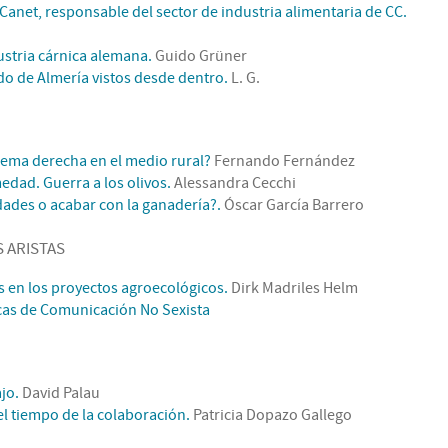
 Canet, responsable del sector de industria alimentaria de CC.
ustria cárnica alemana.
Guido Grüner
o de Almería vistos desde dentro.
L. G.
ema derecha en el medio rural?
Fernando Fernández
dad. Guerra a los olivos.
Alessandra Cecchi
ades o acabar con la ganadería?.
Óscar García Barrero
S ARISTAS
s en los proyectos agroecológicos.
Dirk Madriles Helm
cas de Comunicación No Sexista
jo.
David Palau
 el tiempo de la colaboración.
Patricia Dopazo Gallego