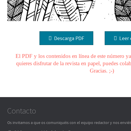
Descarga PDF
Leer 
El PDF y los contenidos en línea de este número ya 
quieres disfrutar de la revista en papel, puedes col
Gracias. ;-)
Contacto
Os invitamos a que os comuniquéis con el equipo redactor y nos enviéi