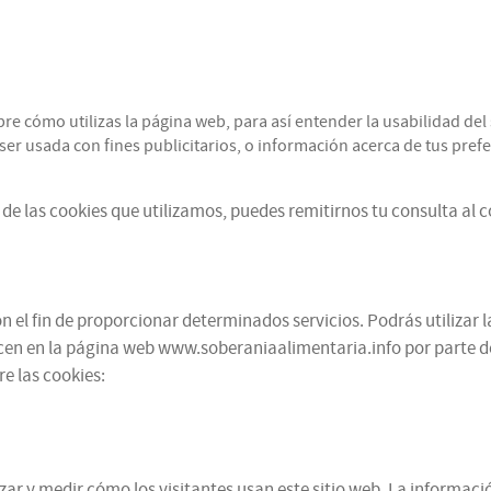
cómo utilizas la página web, para así entender la usabilidad del s
r usada con fines publicitarios, o información acerca de tus prefer
de las cookies que utilizamos, puedes remitirnos tu consulta al 
 el fin de proporcionar determinados servicios. Podrás utilizar l
cen en la página web www.soberaniaalimentaria.info por parte de te
e las cookies:
alizar y medir cómo los visitantes usan este sitio web. La informa