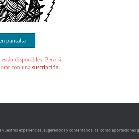
en pantalla
están disponibles. Pero si
aborar con una
suscripción
.
s vuestras experiencias, sugerencias y comentarios, así como aportaciones 