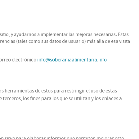
itio, y ayudarnos a implementar las mejoras necesarias. Estas
encias (tales como sus datos de usuario) más allá de esa visita
correo electrónico
info@soberaniaalimentaria.info
as herramientas de estos para restringir el uso de estas
rceros, los fines para los que se utilizan y los enlaces a
ción sirve para elaborar informes que permiten mejorar este