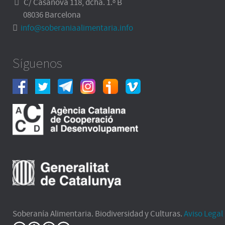
C/ Casanova 118, dcha. 1.º B
08036 Barcelona
info@soberaniaalimentaria.info
Síguenos
Soberanía Alimentaria. Biodiversidad y Culturas.
Aviso Legal