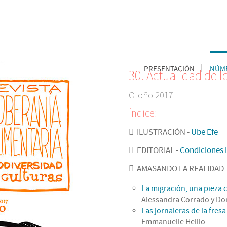
PRESENTACIÓN
NÚME
30. Actualidad de 
Otoño 2017
Índice:
ILUSTRACIÓN -
Ube Efe
EDITORIAL -
Condiciones l
AMASANDO LA REALIDAD
La migración, una pieza c
Alessandra Corrado y Do
Las jornaleras de la fres
Emmanuelle Hellio