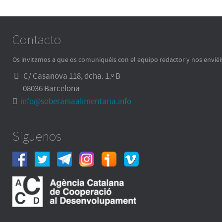
Contacto
Os invitamos a que os comuniquéis con el equipo redactor y nos enviéi
C/ Casanova 118, dcha. 1.º B
08036 Barcelona
info@soberaniaalimentaria.info
Síguenos