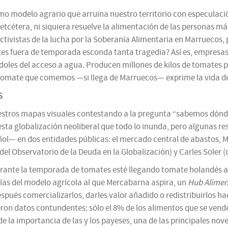
o modelo agrario que arruina nuestro territorio con especulación 
 etcétera, ni siquiera resuelve la alimentación de las personas má
activistas de la lucha por la Soberanía Alimentaria en Marruecos,
s fuera de temporada esconda tanta tragedia? Así es, empresas 
ándoles del acceso a agua. Producen millones de kilos de tomates p
 tomate que comemos —si llega de Marruecos— exprime la vida de
S
uestros mapas visuales contestando a la pregunta “sabemos dónd
ta globalización neoliberal que todo lo inunda, pero algunas res
l— en dos entidades públicas: el mercado central de abastos, Me
del Observatorio de la Deuda en la Globalización) y Carles Soler (
ante la temporada de tomates esté llegando tomate holandés a u
ías del modelo agrícola al que Mercabarna aspira, un
Hub Alimen
spués comercializarlos, darles valor añadido o redistribuirlos h
eron datos contundentes: sólo el 8% de los alimentos que se ven
 de la importancia de las y los payeses, una de las principales n