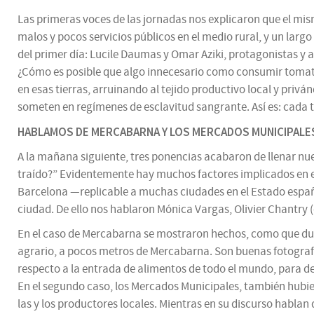
Las primeras voces de las jornadas nos explicaron que el mism
malos y pocos servicios públicos en el medio rural, y un largo
del primer día: Lucile Daumas y Omar Aziki, protagonistas y 
¿Cómo es posible que algo innecesario como consumir tomate
en esas tierras, arruinando al tejido productivo local y priv
someten en regímenes de esclavitud sangrante. Así es: cada
HABLAMOS DE MERCABARNA Y LOS MERCADOS MUNICIPALE
A la mañana siguiente, tres ponencias acabaron de llenar n
traído?” Evidentemente hay muchos factores implicados en es
Barcelona —replicable a muchas ciudades en el Estado españo
ciudad. De ello nos hablaron Mónica Vargas, Olivier Chantry (
En el caso de Mercabarna se mostraron hechos, como que dur
agrario, a pocos metros de Mercabarna. Son buenas fotograf
respecto a la entrada de alimentos de todo el mundo, para de
En el segundo caso, los Mercados Municipales, también hubi
las y los productores locales. Mientras en su discurso hablan