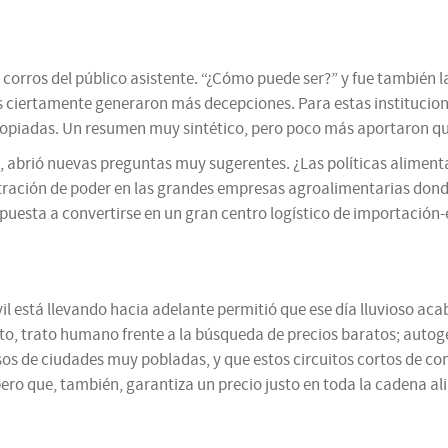
 corros del público asistente. “¿Cómo puede ser?” y fue también 
 ciertamente generaron más decepciones. Para estas institucion
ropiadas. Un resumen muy sintético, pero poco más aportaron que
sa, abrió nuevas preguntas muy sugerentes. ¿Las políticas alimen
entración de poder en las grandes empresas agroalimentarias donde
uesta a convertirse en un gran centro logístico de importación
 civil está llevando hacia adelante permitió que ese día lluvios
, trato humano frente a la búsqueda de precios baratos; autoges
casos de ciudades muy pobladas, y que estos circuitos cortos de c
ro que, también, garantiza un precio justo en toda la cadena alim