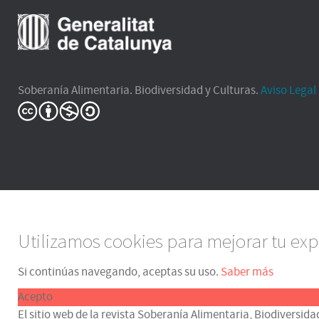
Soberanía Alimentaria. Biodiversidad y Culturas.
Aviso Legal
Utilizamos cookies para mejorar tu exp
Si continúas navegando, aceptas su uso.
Saber más
Acepto
El sitio web de la revista Soberanía Alimentaria, Biodiversida