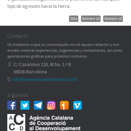
tipo de agresión hacia la tierra.
2014
Número 18
Número 19
Contacto
Os invitamos a que os comuniquéis con el equipo redactor y nos
enviéis vuestras experiencias, sugerencias y comentarios, así como
aportaciones gráficas para próximos números.
C/ Casanova 118, dcha. 1.º B
08036 Barcelona
info@soberaniaalimentaria.info
Síguenos