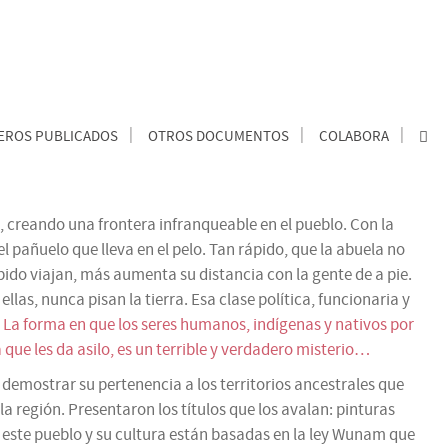
ROS PUBLICADOS
OTROS DOCUMENTOS
COLABORA
, creando una frontera infranqueable en el pueblo. Con la
el pañuelo que lleva en el pelo. Tan rápido, que la abuela no
pido viajan, más aumenta su distancia con la gente de a pie.
as, nunca pisan la tierra. Esa clase política, funcionaria y
.
La forma en que los seres humanos, indígenas y nativos por
que les da asilo, es un terrible y verdadero misterio…
demostrar su pertenencia a los territorios ancestrales que
 región. Presentaron los títulos que los avalan: pinturas
e este pueblo y su cultura están basadas en la ley Wunam que