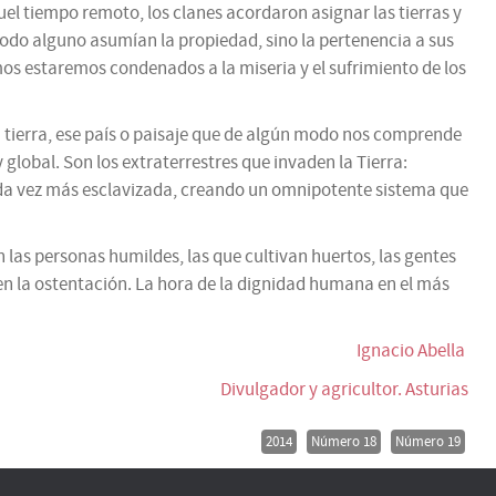
uel tiempo remoto, los clanes acordaron asignar las tierras y
 modo alguno asumían la propiedad, sino la pertenencia a sus
mos estaremos condenados a la miseria y el sufrimiento de los
 tierra, ese país o paisaje que de algún modo nos comprende
global. Son los extraterrestres que invaden la Tierra:
 cada vez más esclavizada, creando un omnipotente sistema que
las personas humildes, las que cultivan huertos, las gentes
 en la ostentación. La hora de la dignidad humana en el más
Ignacio Abella
Divulgador y agricultor. Asturias
2014
Número 18
Número 19