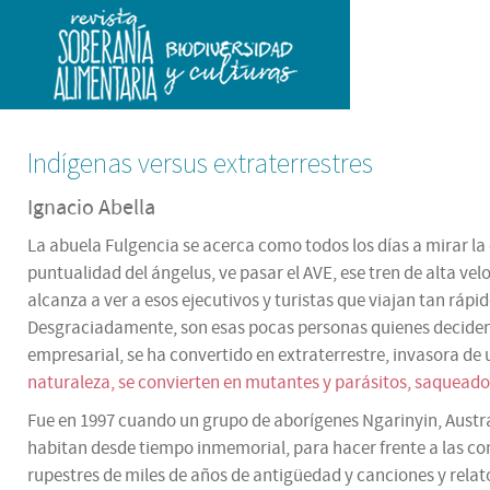
Indígenas versus extraterrestres
Ignacio Abella
La abuela Fulgencia se acerca como todos los días a mirar la
puntualidad del ángelus, ve pasar el AVE, ese tren de alta vel
alcanza a ver a esos ejecutivos y turistas que viajan tan rá
Desgraciadamente, son esas pocas personas quienes deciden y e
empresarial, se ha convertido en extraterrestre, invasora de 
naturaleza, se convierten en mutantes y parásitos, saqueadore
Fue en 1997 cuando un grupo de aborígenes Ngarinyin, Austral
habitan desde tiempo inmemorial, para hacer frente a las com
rupestres de miles de años de antigüedad y canciones y relat