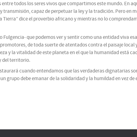
ones entre todos los seres vivos que compartimos este mundo. En aq
y transmisión, capaz de perpetuar la ley y la tradición. Pero en
 la Tierra” dice el proverbio africano y mientras no lo comprenda
 Fulgencia- que podemos ver y sentir como una entidad viva esa
romotores, de toda suerte de atentados contra el paisaje local y 
elleza y la vitalidad de este planeta en el que la humanidad está
del territorio.
instaurará cuando entendamos que las verdaderas dignatarias son 
 o un grupo debe emanar de la solidaridad y la humildad en vez de