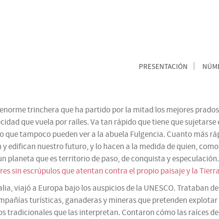
PRESENTACIÓN
NÚME
 enorme trinchera que ha partido por la mitad los mejores prados
ocidad que vuela por raíles. Va tan rápido que tiene que sujetarse 
pido que tampoco pueden ver a la abuela Fulgencia. Cuanto más rá
difican nuestro futuro, y lo hacen a la medida de quien, como ell
un planeta que es territorio de paso, de conquista y especulación
s sin escrúpulos que atentan contra el propio paisaje y la Tierra 
ia, viajó a Europa bajo los auspicios de la UNESCO. Trataban de 
pañías turísticas, ganaderas y mineras que pretenden explotar la
os tradicionales que las interpretan. Contaron cómo las raíces d