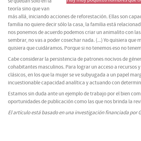
Hay muy poquitos hombres que tie
se quedan sólo en la
teoría sino que van
más allá, iniciando acciones de reforestación. Ellas son capac
familia no quiere decir sólo la casa, la familia está relacionad
nos ponemos de acuerdo podemos criar un animalito con las m
sembrar, no vas a poder cosechar nada. (...) Yo quisiera qu
quisiera que cuidáramos. Porque si no tenemos eso no tene
Cabe considerar la persistencia de patrones nocivos de género
cohabitantes masculinos. Para lograr un acceso a recursos y
clásicos, en los que la mujer se ve subyugada a un papel mar
incuestionable capacidad analítica y actuando con determin
Estamos sin duda ante un ejemplo de trabajo por el bien comú
oportunidades de publicación como las que nos brinda la revi
El artículo está basado en una investigación financiada po