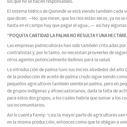
los que no se hacen responsables.
El sistema hídrico de Quinindé se está viendo también cada 
que dicen: —No, que miren, que los ríos están secos, ya no 
hasta en el campo hay que pagar el agua...— así hay alguna
“POQUITA CANTIDAD LA PALMA NO RESULTA Y UNA HECTÁREA
Las empresas palmicultoras han sido también criticadas por 
contratistas y, por lo tanto, no necesitan proveerles de segu
otros agentes potencialmente dañinos para la salud.
La introducción de palma tuvo sus inicios alrededor del año 1
de la producción de aceite de palma crudo sigue siendo consu
pequeños agricultores también siembran palma, pero en pequ
de grupos indígenas y afroecuatorianos, dada la falta de acti
para estos dos grupos, a los cuales habría que sumar a los c
sociocomunitarios.
Así lo cuenta Fanny: “casi la mayor parte de agricultores va
en la misma producción, entonces como que te obligan a vender