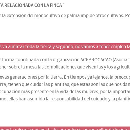
STÁ RELACIONADA CON LA FINCA”
a extensión del monocultivo de palma impide otros cultivos. Por 
 va a matar toda la tierra y segundo, no vamos a tener empleo l
 de forma coordinada con la organización ACEPROCACAO (Asocia
er sobre la mesa las complicaciones que viven las y los agriculto
evas generaciones por la tierra. En tiempos ya lejanos, la preoc
erra, tienen que cuidar las plantitas, que estas son las que nos 
cupación más presente en la vida de las mujeres, por la importan
o, ellas han asumido la responsabilidad del cuidado y la planifi