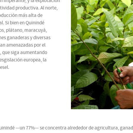
n imperante, y la explotación
tividad productiva. Al norte,
oducción más alta de
. Si bien en Quinindé
os, plátano, maracuyá,
nes ganaderas y diversas
tran amenazadas por el
s, que siga aumentando
sgislación europea, la
esel.
uinindé —un 77%— se concentra alrededor de agricultura, ganaderí