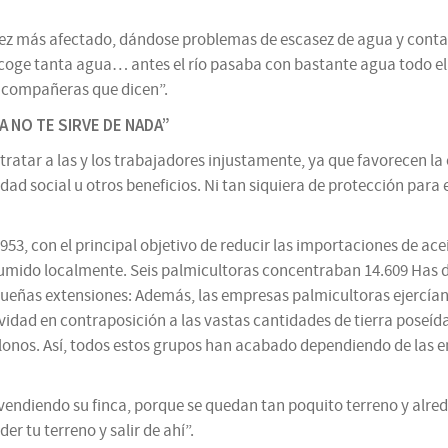
vez más afectado, dándose problemas de escasez de agua y contam
se coge tanta agua… antes el río pasaba con bastante agua todo e
s compañeras que dicen”.
 NO TE SIRVE DE NADA”
tratar a las y los trabajadores injustamente, ya que favorecen l
ridad social u otros beneficios. Ni tan siquiera de protección par
953, con el principal objetivo de reducir las importaciones de ac
mido localmente. Seis palmicultoras concentraban 14.609 Has de cu
eñas extensiones: Además, las empresas palmicultoras ejercían 
vidad en contraposición a las vastas cantidades de tierra poseíd
olonos. Así, todos estos grupos han acabado dependiendo de las 
n vendiendo su finca, porque se quedan tan poquito terreno y alre
 tu terreno y salir de ahí”.