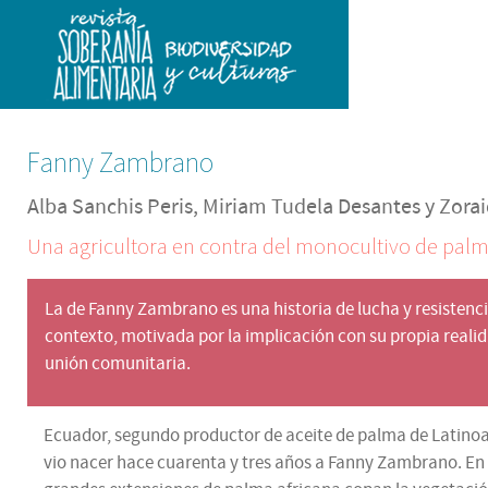
Fanny Zambrano
Alba Sanchis Peris, Miriam Tudela Desantes y Zor
Una agricultora en contra del monocultivo de pal
La de Fanny Zambrano es una historia de lucha y resistenci
contexto, motivada por la implicación con su propia reali
unión comunitaria.
Ecuador, segundo productor de aceite de palma de Latino
vio nacer hace cuarenta y tres años a Fanny Zambrano. En