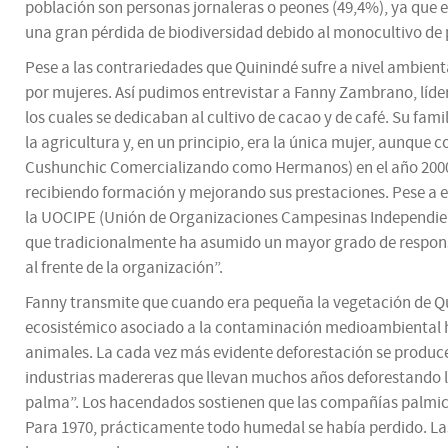
población son personas jornaleras o peones (49,4%), ya que e
una gran pérdida de biodiversidad debido al monocultivo de pa
Pese a las contrariedades que Quinindé sufre a nivel ambien
por mujeres. Así pudimos entrevistar a Fanny Zambrano, líde
los cuales se dedicaban al cultivo de cacao y de café. Su fami
la agricultura y, en un principio, era la única mujer, aunqu
Cushunchic Comercializando como Hermanos) en el año 2000. 
recibiendo formación y mejorando sus prestaciones. Pese a el
la UOCIPE (Unión de Organizaciones Campesinas Independiente
que tradicionalmente ha asumido un mayor grado de responsab
al frente de la organización”.
Fanny transmite que cuando era pequeña la vegetación de Qu
ecosistémico asociado a la contaminación medioambiental ha
animales. La cada vez más evidente deforestación se produce, 
industrias madereras que llevan muchos años deforestando l
palma”. Los hacendados sostienen que las compañías palmicult
Para 1970, prácticamente todo humedal se había perdido. La