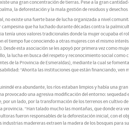
xiste una gran concentración de tierras. Pese a la gran cantidad 
lma, la deforestación y la mala gestión de residuos y desechos só
tal, no existe una fuerte base de lucha organizada a nivel comun
r campesina que ha luchado durante décadas contra la palmicultur
lia tenía unos valores tradicionales donde la mujer ocupaba el rol
e con el tiempo fue conociendo a otras mujeres con el mismo inte
Desde esta asociación se les apoyó por primera vez como mujeres
lo, la lucha en busca del respeto y reconocimiento social como 
s de la Provincia de Esmeraldas), mediante la cual se fomenta la
ilidad: “Ahorita las instituciones que están financiando, ven 
inindé era abundante, los ríos estaban limpios y había una gra
 provocado una agresiva modificación del entorno: sequedad en 
por un lado, por la transformación de los terrenos en cultivo de
a provincia. “Han talado mucho las montañas, que donde era ver
oras fueron responsables de la deforestación inicial, con el obje
s industrias madereras extraen la madera de los bosques para s