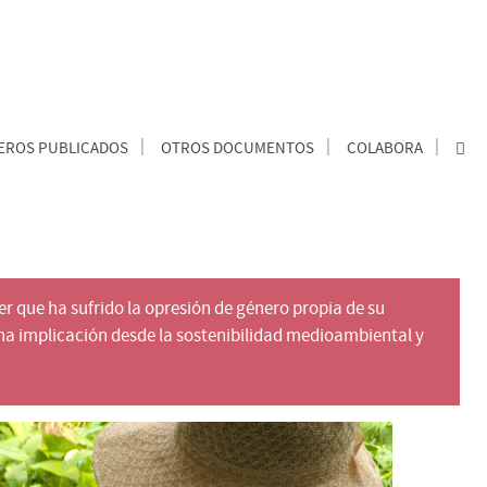
ROS PUBLICADOS
OTROS DOCUMENTOS
COLABORA
r que ha sufrido la opresión de género propia de su
Una implicación desde la sostenibilidad medioambiental y