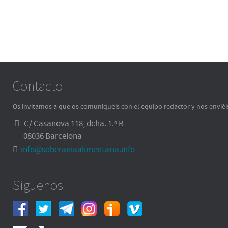
Contacto
Os invitamos a que os comuniquéis con el equipo redactor y nos enviéi
C/ Casanova 118, dcha. 1.º B
08036 Barcelona
info@soberaniaalimentaria.info
Síguenos