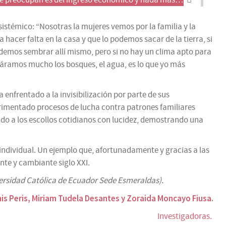
 se preocupan es del ingreso económico y nada más…
osistémico: “Nosotras la mujeres vemos por la familia y la
 hacer falta en la casa y que lo podemos sacar de la tierra, si
demos sembrar allí mismo, pero si no hay un clima apto para
dáramos mucho los bosques, el agua, es lo que yo más
enfrentado a la invisibilización por parte de sus
erimentado procesos de lucha contra patrones familiares
ado a los escollos cotidianos con lucidez, demostrando una
 individual. Un ejemplo que, afortunadamente y gracias a las
nte y cambiante siglo XXI.
versidad Católica de Ecuador Sede Esmeraldas).
is Peris, Miriam Tudela Desantes y Zoraida Moncayo Fiusa.
Investigadoras.