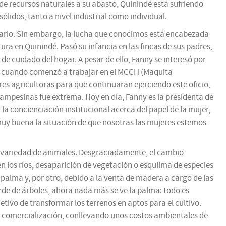
de recursos naturales a su abasto, Quinindé está sufriendo
lidos, tanto a nivel industrial como individual.
itario. Sin embargo, la lucha que conocimos está encabezada
a en Quinindé. Pasó su infancia en las fincas de sus padres,
 de cuidado del hogar. A pesar de ello, Fanny se interesó por
rés cuando comenzó a trabajar en el MCCH (Maquita
 agricultoras para que continuaran ejerciendo este oficio,
campesinas fue extrema. Hoy en día, Fanny es la presidenta de
 concienciación institucional acerca del papel de la mujer,
muy buena la situación de que nosotras las mujeres estemos
n variedad de animales. Desgraciadamente, el cambio
los ríos, desaparición de vegetación o esquilma de especies
 palma y, por otro, debido a la venta de madera a cargo de las
de de árboles, ahora nada más se ve la palma: todo es
tivo de transformar los terrenos en aptos para el cultivo.
u comercialización, conllevando unos costos ambientales de