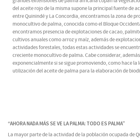
grandes extensiones de palma africana copan la vegetació
del aceite rojo de la misma supone la principal fuente de ac
entre Quinindé y La Concordia, encontramos la zona de pr
monocultivo de palma, conocida como el Bloque Occidental
encontramos presencia de explotaciones de cacao, palmit
cultivos anuales como arroz y maíz, además de explotacio
actividades forestales, todas estas actividades se encuen
creciente monocultivo de palma. Cabe considerar, ademá
exponencialmente si se sigue promoviendo, como hace la le
utilización del aceite de palma para la elaboración de biodi
“AHORA NADA MÁS SE VE LA PALMA: TODO ES PALMA”
La mayor parte de la actividad de la población ocupada de Q