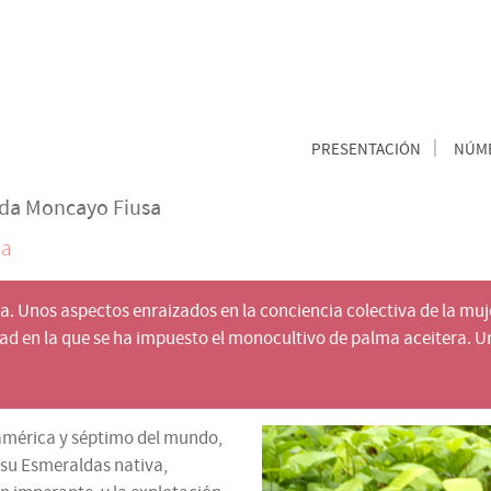
PRESENTACIÓN
NÚME
aida Moncayo Fiusa
ma
a. Unos aspectos enraizados en la conciencia colectiva de la muje
dad en la que se ha impuesto el monocultivo de palma aceitera. 
américa y séptimo del mundo,
 su Esmeraldas nativa,