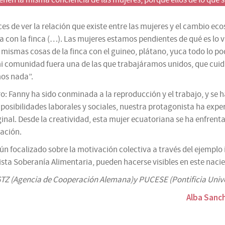
nen la misma conciencia de las mujeres, porque ellos de lo que
es de ver la relación que existe entre las mujeres y el cambio ec
a con la finca (
…
). Las mujeres estamos pendientes de qué es lo va
ismas cosas de la finca con el guineo, plátano, yuca todo lo po
e mi comunidad fuera una de las que trabajáramos unidos, que cui
mos nada”.
: Fanny ha sido conminada a la reproducción y el trabajo, y se ha 
 posibilidades laborales y sociales, nuestra protagonista ha exp
ginal. Desde la creatividad, esta mujer ecuatoriana se ha enfrent
ación.
n focalizado sobre la motivación colectiva a través del ejemplo
sta Soberanía Alimentaria, pueden hacerse visibles en este nacie
r GTZ (Agencia de Cooperación Alemana)y PUCESE (Pontificia Uni
Alba Sanch