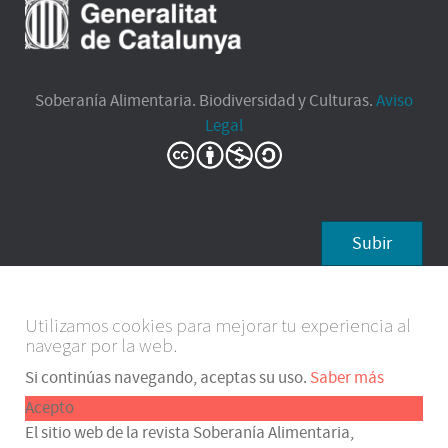
Soberanía Alimentaria. Biodiversidad y Culturas.
Aviso
Legal
Subir
Utilizamos cookies para mejorar tu experiencia al
navegar por la web.
Si continúas navegando, aceptas su uso.
Saber más
Acepto
El sitio web de la revista Soberanía Alimentaria,