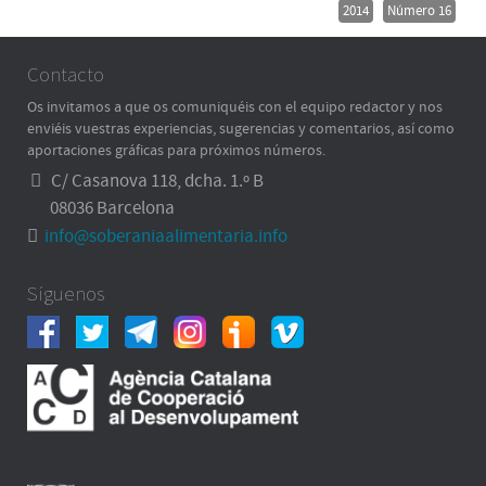
2014
Número 16
Contacto
Os invitamos a que os comuniquéis con el equipo redactor y nos
enviéis vuestras experiencias, sugerencias y comentarios, así como
aportaciones gráficas para próximos números.
C/ Casanova 118, dcha. 1.º B
08036 Barcelona
info@soberaniaalimentaria.info
Síguenos