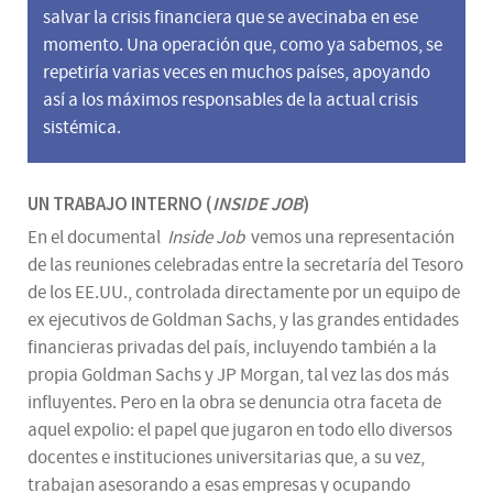
salvar la crisis financiera que se avecinaba en ese
momento. Una operación que, como ya sabemos, se
repetiría varias veces en muchos países, apoyando
así a los máximos responsables de la actual crisis
sistémica.
UN TRABAJO INTERNO (
INSIDE JOB
)
En el documental
Inside Job
vemos una representación
de las reuniones celebradas entre la secretaría del Tesoro
de los EE.UU., controlada directamente por un equipo de
ex ejecutivos de Goldman Sachs, y las grandes entidades
financieras privadas del país, incluyendo también a la
propia Goldman Sachs y JP Morgan, tal vez las dos más
influyentes. Pero en la obra se denuncia otra faceta de
aquel expolio: el papel que jugaron en todo ello diversos
docentes e instituciones universitarias que, a su vez,
trabajan asesorando a esas empresas y ocupando