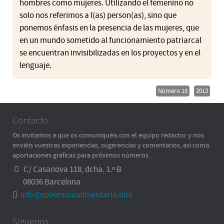
hombres como mujeres. Utilizando el femenino no
solo nos referimos a l(as) person(as), sino que
ponemos énfasis en la presencia de las mujeres, que
en un mundo sometido al funcionamiento patriarcal
se encuentran invisibilizadas en los proyectos y en el
lenguaje.
Número 15
2013
Contacto
Os invitamos a que os comuniquéis con el equipo redactor y nos
enviéis vuestras experiencias, sugerencias y comentarios, así como
aportaciones gráficas para próximos números.
C/ Casanova 118, dcha. 1.º B
08036 Barcelona
info@soberaniaalimentaria.info
Síguenos