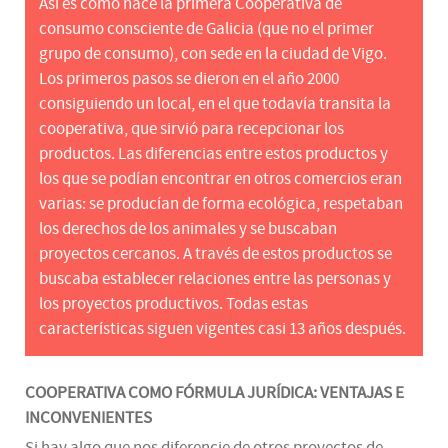
Así es como nace la primera Cooperativa de
consumo consciente de Galicia (que no el primer
grupo de consumo), con sede en la ciudad de Vigo.
Los primeros pasos se dieron en el año 2000
consiguiendo un local, en el que todavía transita la
cooperativa, que sirvió para recepcionar los
productos. Las diferencias entre estos productos y
los que se podían encontrar en otros comercios eran
varias: se producían de forma ecológica, respetaban
los derechos de los animales y se buscaban
proyectos cercanos. A través de estos productos se
buscaba establecer relaciones entre las personas y
los proyectos productivos. Todas estas
características siguen vigentes casi 13 años después.
COOPERATIVA COMO FÓRMULA JURÍDICA: VENTAJAS E
INCONVENIENTES