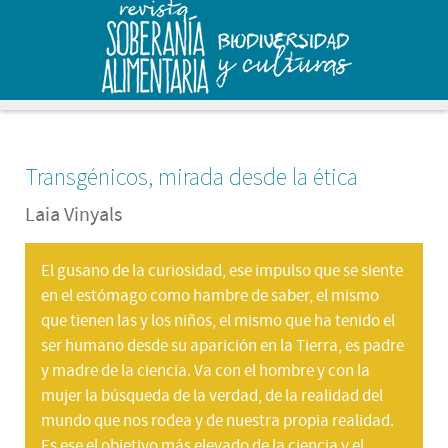
Transgénicos, mirada desde la ética
Laia Vinyals
El gusano de la curiosidad, ese impulso que se siente
en el estómago como hambre de saber, el mismo
que tienen las y los niños, el mismo que ha tenido el
ser humano desde su aparición en la Tierra, es padre
y madre de la ciencia. Va con el hombre y con la
mujer la búsqueda de la verdad, de la realidad del
mundo que nos rodea y de nuestra propia realidad.
Es ese el objetivo más elevado de la ciencia y el