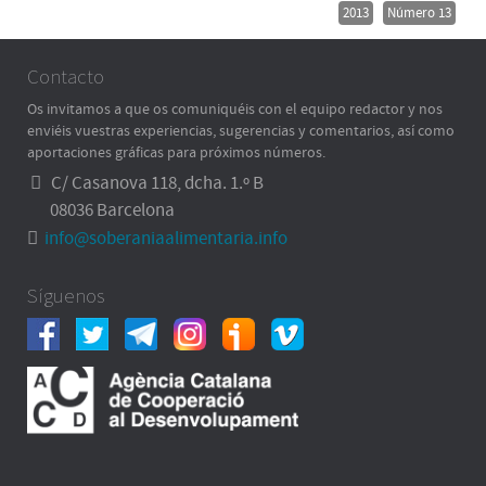
2013
Número 13
Contacto
Os invitamos a que os comuniquéis con el equipo redactor y nos
enviéis vuestras experiencias, sugerencias y comentarios, así como
aportaciones gráficas para próximos números.
C/ Casanova 118, dcha. 1.º B
08036 Barcelona
info@soberaniaalimentaria.info
Síguenos