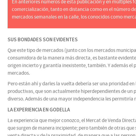
En anteriores números de esta publicación y en múltiples f
comercialización, tanto en distancia como en el número de 
mercados semanales en la calle, los conocidos como merca
SUS BONDADES SON EVIDENTES
Que este tipo de mercados (junto con los mercados municipal
consumidora de la manera más directa, es bastante evidente.
origen incierto y garantía inexistente, también. Y además el
mercados.
Pero están ahí y darles la vuelta debería ser una prioridad 
productivas, que son actualmente hiperdependientes de un púb
diverso. Además de una mayor independencia les permitiría r
LA EXPERIENCIA EN GODELLA
La experiencia que mejor conozco, el Mercat de Venda Direc
que surgen de manera incipiente; pero también de otras que s
venta directa y de la proximidad, de manera que a las person