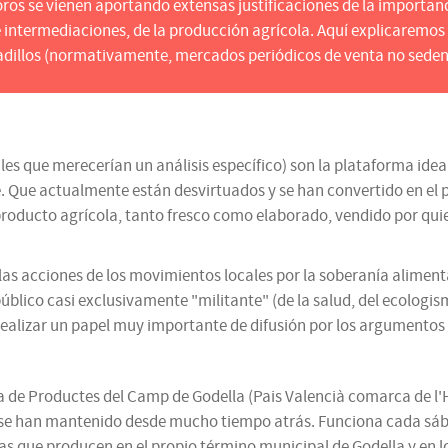
oros se vienen aportando extensas justificaciones de la importanc
intermediaciones, de la producción agrícola. Aquí explicaremos l
dillos (normativamente, mercados periódicos de venta no seden
es que merecerían un análisis específico) son la plataforma idea
 Que actualmente están desvirtuados y se han convertido en el p
 producto agrícola, tanto fresco como elaborado, vendido por qu
en las acciones de los movimientos locales por la soberanía alime
lico casi exclusivamente "militante" (de la salud, del ecologism
ealizar un papel muy importante de difusión por los argumentos 
ta de Productes del Camp de Godella (Pais Valencià comarca de 
e han mantenido desde mucho tiempo atrás. Funciona cada sábado 
as que producen en el propio término municipal de Godella y en lo