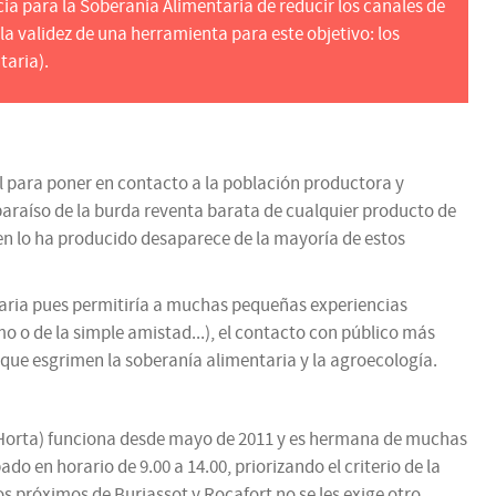
ia para la Soberanía Alimentaria de reducir los canales de
a validez de una herramienta para este objetivo: los
taria).
l para poner en contacto a la población productora y
araíso de la burda reventa barata de cualquier producto de
ien lo ha producido desaparece de la mayoría de estos
ntaria pues permitiría a muchas pequeñas experiencias
o o de la simple amistad...), el contacto con público más
que esgrimen la soberanía alimentaria y la agroecología.
l'Horta) funciona desde mayo de 2011 y es hermana de muchas
en horario de 9.00 a 14.00, priorizando el criterio de la
s próximos de Burjassot y Rocafort no se les exige otro