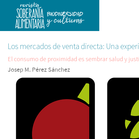
Los mercados de venta directa: Una experi
El consumo de proximidad es sembrar salud y just
Josep M. Pérez Sánchez