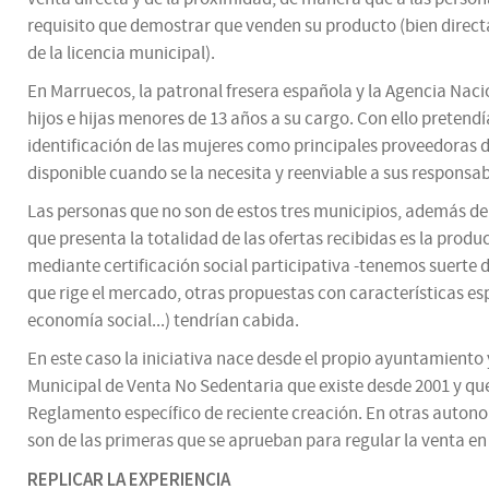
requisito que demostrar que venden su producto (bien direct
de la licencia municipal).
En Marruecos, la patronal fresera española y la Agencia Nac
hijos e hijas menores de 13 años a su cargo. Con ello pretend
identificación de las mujeres como principales proveedoras d
disponible cuando se la necesita y reenviable a sus responsab
Las personas que no son de estos tres municipios, además de j
que presenta la totalidad de las ofertas recibidas es la produ
mediante certificación social participativa -tenemos suerte 
que rige el mercado, otras propuestas con características esp
economía social...) tendrían cabida.
En este caso la iniciativa nace desde el propio ayuntamien
Municipal de Venta No Sedentaria que existe desde 2001 y qu
Reglamento específico de reciente creación. En otras autonom
son de las primeras que se aprueban para regular la venta en l
REPLICAR LA EXPERIENCIA