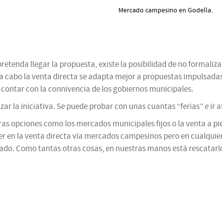
Mercado campesino en Godella.
tenda llegar la propuesta, existe la posibilidad de no formalizar
r a cabo la venta directa se adapta mejor a propuestas impulsad
contar con la connivencia de los gobiernos municipales.
nzar la iniciativa. Se puede probar con unas cuantas “ferias” e ir
as opciones como los mercados municipales fijos o la venta a pi
er en la venta directa vía mercados campesinos pero en cualquier 
tado. Como tantas otras cosas, en nuestras manos está rescatarlo