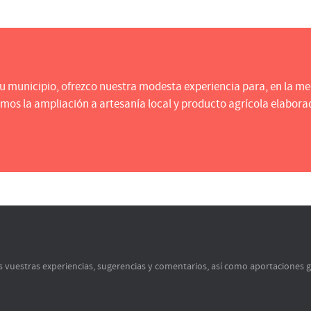
 su municipio, ofrezco nuestra modesta experiencia para, en la me
s la ampliación a artesanía local y producto agrícola elaborado 
s vuestras experiencias, sugerencias y comentarios, así como aportaciones 