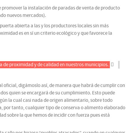
e promover la instalación de paradas de venta de producto
ando nuevos mercados).
puerta abierta a las y los productores locales sin más
ximidad es en sí un criterio ecológico y que favorece la
a de proximidad y de calidad en nuestros municipios.
l oficial, digámoslo así, de manera que habrá de cumplir con
cados quien se encargará de su cumplimiento. Esto puede
ún la cual casi nada de origen alimentario, sobre todo
, por tanto, cualquier tipo de conserva o alimento elaborado
dad sobre la que hemos de incidir con fuerza pues está
a calle nos hiciese “pueblos atrasados”, cuando en cualquier