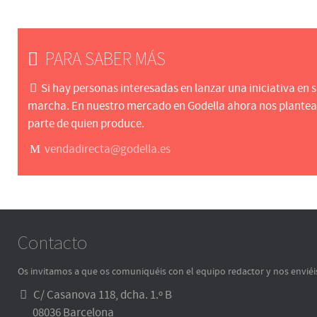
PARA SABER MÁS
Si hay personas interesadas en lanzar una iniciativa en
marcha. En nuestro mercado en Godella ahora nos planteamo
parte de quien produce.
vendadirecta@godella.es
Contacto
Os invitamos a que os comuniquéis con el equipo redactor y nos enviéi
C/ Casanova 118, dcha. 1.º B
08036 Barcelona