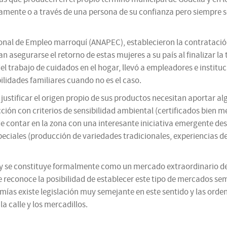
amente o a través de una persona de su confianza pero siempre s
ional de Empleo marroquí (ANAPEC), establecieron la contratació
ían asegurarse el retorno de estas mujeres a su país al finalizar 
el trabajo de cuidados en el hogar, llevó a empleadores e institu
ilidades familiares cuando no es el caso.
ustificar el origen propio de sus productos necesitan aportar algú
cción con criterios de sensibilidad ambiental (certificados bien me
de contar en la zona con una interesante iniciativa emergente des
eciales (producción de variedades tradicionales, experiencias de 
to y se constituye formalmente como un mercado extraordinario d
e reconoce la posibilidad de establecer este tipo de mercados s
ías existe legislación muy semejante en este sentido y las orde
a calle y los mercadillos.