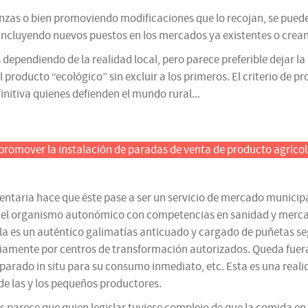
anzas o bien promoviendo modificaciones que lo recojan, se pued
 (incluyendo nuevos puestos en los mercados ya existentes o cre
dependiendo de la realidad local, pero parece preferible dejar la 
producto “ecológico” sin excluir a los primeros. El criterio de pro
nitiva quienes defienden el mundo rural...
romover la instalación de paradas de venta de producto agrícol
entaria hace que éste pase a ser un servicio de mercado municipa
endo el organismo autonómico con competencias en sanidad y mer
la es un auténtico galimatías anticuado y cargado de puñetas seg
eviamente por centros de transformación autorizados. Queda fuera
parado in situ para su consumo inmediato, etc. Esta es una reali
 de las y los pequeños productores.
parece que quien legislar tuviese complejo de que la comida en l