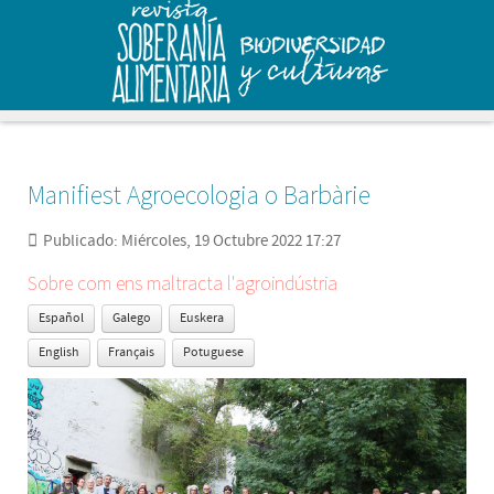
Manifiest Agroecologia o Barbàrie
Publicado: Miércoles, 19 Octubre 2022 17:27
Sobre com ens maltracta l'agroindústria
Español
Galego
Euskera
English
Français
Potuguese