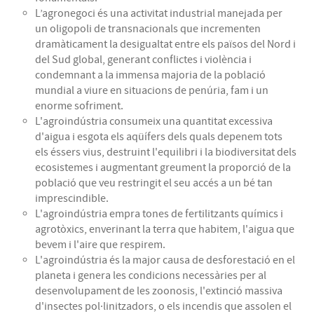
L’agronegoci és una activitat industrial manejada per
un oligopoli de transnacionals que incrementen
dramàticament la desigualtat entre els països del Nord i
del Sud global, generant conflictes i violència i
condemnant a la immensa majoria de la població
mundial a viure en situacions de penúria, fam i un
enorme sofriment.
L'agroindústria consumeix una quantitat excessiva
d'aigua i esgota els aqüífers dels quals depenem tots
els éssers vius, destruint l'equilibri i la biodiversitat dels
ecosistemes i augmentant greument la proporció de la
població que veu restringit el seu accés a un bé tan
imprescindible.
L'agroindústria empra tones de fertilitzants químics i
agrotòxics, enverinant la terra que habitem, l'aigua que
bevem i l'aire que respirem.
L'agroindústria és la major causa de desforestació en el
planeta i genera les condicions necessàries per al
desenvolupament de les zoonosis, l'extinció massiva
d'insectes pol·linitzadors, o els incendis que assolen el