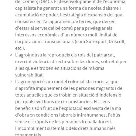
del Comerç (OMC). El desenvolupament de l'economia
capitalista ha generat una forma de neofeudalisme i
acumulació de poder, l'estratègia d'expansió del qual
consisteix en l'acaparament de terres, que deixen
d'estar al servei del bé comú per a privilegiar els
interessos econòmics d'un número molt limitat de
corporacions transnacionals (com Surexport, Driscoll,
etc.).
L'agroindústria reprodueix els rols del patriarcat,
exercint violència directa sobre les dones, sobretot per
a les que es troben en situacions de màxima
vulnerabilitat.
L’agronegoci és un model colonialista i racista, que
s'aprofita impunement de les persones migrants i de
totes aquelles que es trobin en situació d'indefensió
per qualsevol tipus de circumstàncies. Els seus
beneficis són fruit de l'explotació esclavista de la mà
d'obra en condicions laborals infrahumanes, l'abús
sense escrúpols de les persones treballadores i
l'incompliment sistemàtic dels drets humans més
fonamentals.