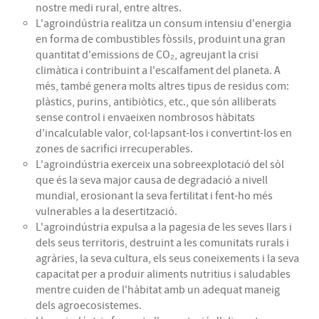
nostre medi rural, entre altres.
L'agroindústria realitza un consum intensiu d'energia
en forma de combustibles fòssils, produint una gran
quantitat d'emissions de CO₂, agreujant la crisi
climàtica i contribuint a l'escalfament del planeta. A
més, també genera molts altres tipus de residus com:
plàstics, purins, antibiòtics, etc., que són alliberats
sense control i envaeixen nombrosos hàbitats
d'incalculable valor, col·lapsant-los i convertint-los en
zones de sacrifici irrecuperables.
L'agroindústria exerceix una sobreexplotació del sòl
que és la seva major causa de degradació a nivell
mundial, erosionant la seva fertilitat i fent-ho més
vulnerables a la desertització.
L'agroindústria expulsa a la pagesia de les seves llars i
dels seus territoris, destruint a les comunitats rurals i
agràries, la seva cultura, els seus coneixements i la seva
capacitat per a produir aliments nutritius i saludables
mentre cuiden de l'hàbitat amb un adequat maneig
dels agroecosistemes.