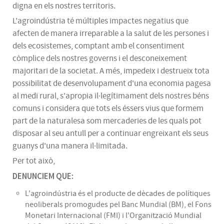
digna en els nostres territoris.
L'agroindústria té múltiples impactes negatius que
afecten de manera irreparable a la salut de les persones i
dels ecosistemes, comptant amb el consentiment
còmplice dels nostres governs i el desconeixement
majoritari de la societat. A més, impedeix i destrueix tota
possibilitat de desenvolupament d'una economia pagesa
al medi rural, s'apropia il·legítimament dels nostres béns
comuns i considera que tots els éssers vius que formem
part de la naturalesa som mercaderies de les quals pot
disposar al seu antull per a continuar engreixant els seus
guanys d'una manera il·limitada.
Per tot això,
DENUNCIEM QUE:
L'agroindústria és el producte de dècades de polítiques
neoliberals promogudes pel Banc Mundial (BM), el Fons
Monetari Internacional (FMI) i l'Organització Mundial