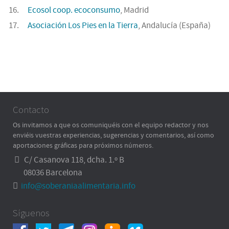
Ecosol coop. ecoconsumo
, Madrid
Asociación Los Pies en la Tierra
, Andalucía (España)
Contacto
Os invitamos a que os comuniquéis con el equipo redactor y nos
enviéis vuestras experiencias, sugerencias y comentarios, así como
aportaciones gráficas para próximos números.
C/ Casanova 118, dcha. 1.º B
08036 Barcelona
info@soberaniaalimentaria.info
Síguenos