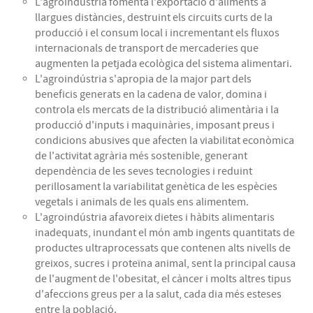
L'agroindústria fomenta l'exportació d'aliments a
llargues distàncies, destruint els circuits curts de la
producció i el consum local i incrementant els fluxos
internacionals de transport de mercaderies que
augmenten la petjada ecològica del sistema alimentari.
L'agroindústria s'apropia de la major part dels
beneficis generats en la cadena de valor, domina i
controla els mercats de la distribució alimentària i la
producció d'inputs i maquinàries, imposant preus i
condicions abusives que afecten la viabilitat econòmica
de l'activitat agrària més sostenible, generant
dependència de les seves tecnologies i reduint
perillosament la variabilitat genètica de les espècies
vegetals i animals de les quals ens alimentem.
L'agroindústria afavoreix dietes i hàbits alimentaris
inadequats, inundant el món amb ingents quantitats de
productes ultraprocessats que contenen alts nivells de
greixos, sucres i proteïna animal, sent la principal causa
de l'augment de l'obesitat, el càncer i molts altres tipus
d'afeccions greus per a la salut, cada dia més esteses
entre la població.