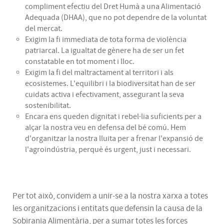
compliment efectiu del Dret Humà a una Alimentació
Adequada (DHAA), que no pot dependre de la voluntat
del mercat.
Exigim la fi immediata de tota forma de violència
patriarcal. La igualtat de gènere ha de ser un fet
constatable en tot moment i lloc.
Exigim la fi del maltractament al territori i als
ecosistemes. L'equilibri i la biodiversitat han de ser
cuidats activa i efectivament, assegurant la seva
sostenibilitat.
Encara ens queden dignitat i rebel·lia suficients per a
alçar la nostra veu en defensa del bé comú. Hem
d'organitzar la nostra lluita per a frenar l'expansió de
l'agroindústria, perquè és urgent, just i necessari.
Per tot això, convidem a unir-se a la nostra xarxa a totes
les organitzacions i entitats que defensin la causa de la
Sobirania Alimentària, per a sumar totes les forces