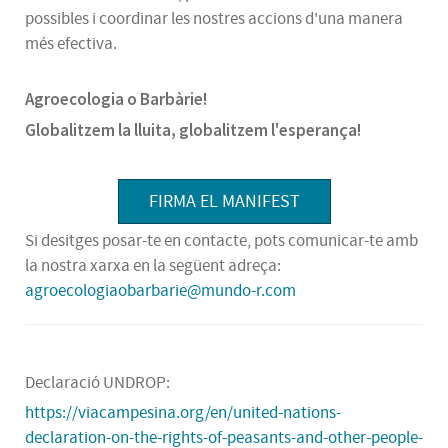
possibles i coordinar les nostres accions d'una manera
més efectiva.
Agroecologia o Barbàrie!
Globalitzem la lluita, globalitzem l'esperança!
FIRMA EL MANIFEST
Si desitges posar-te en contacte, pots comunicar-te amb
la nostra xarxa en la següent adreça:
agroecologiaobarbarie@mundo-r.com
Declaració UNDROP:
https://viacampesina.org/en/united-nations-
declaration-on-the-rights-of-peasants-and-other-people-