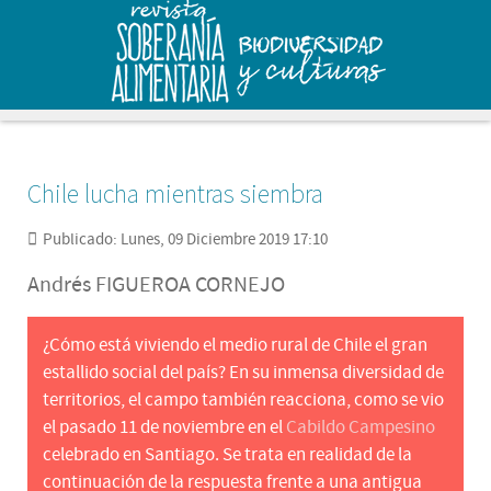
Chile lucha mientras siembra
Publicado: Lunes, 09 Diciembre 2019 17:10
Andrés FIGUEROA CORNEJO
¿Cómo está viviendo el medio rural de Chile el gran
estallido social del país? En su inmensa diversidad de
territorios, el campo también reacciona, como se vio
el pasado 11 de noviembre en el
Cabildo Campesino
celebrado en Santiago. Se trata en realidad de la
continuación de la respuesta frente a una antigua