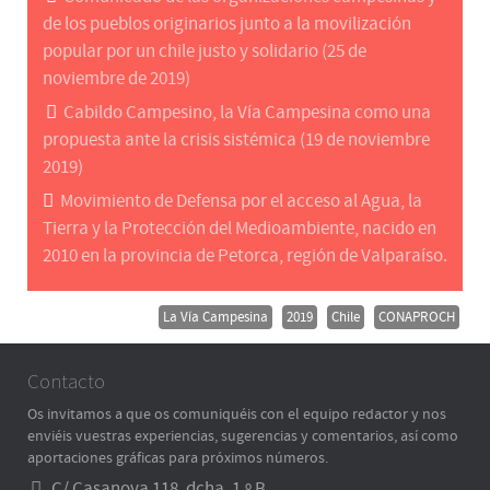
de los pueblos originarios junto a la movilización
popular por un chile justo y solidario (25 de
noviembre de 2019)
Cabildo Campesino, la Vía Campesina como una
propuesta ante la crisis sistémica (19 de noviembre
2019)
Movimiento de Defensa por el acceso al Agua, la
Tierra y la Protección del Medioambiente, nacido en
2010 en la provincia de Petorca, región de Valparaíso.
La Vía Campesina
2019
Chile
CONAPROCH
Contacto
Os invitamos a que os comuniquéis con el equipo redactor y nos
enviéis vuestras experiencias, sugerencias y comentarios, así como
aportaciones gráficas para próximos números.
C/ Casanova 118, dcha. 1.º B