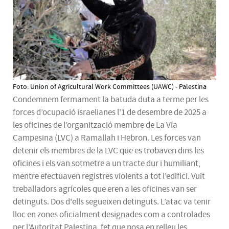
Foto: Union of Agricultural Work Committees (UAWC) - Palestina
Condemnem fermament la batuda duta a terme per les
forces d’ocupació israelianes l’1 de desembre de 2025 a
les oficines de l’organització membre de La Vía
Campesina (LVC) a Ramallah i Hebron. Les forces van
detenir els membres de la LVC que es trobaven dins les
oficines i els van sotmetre a un tracte dur i humiliant,
mentre efectuaven registres violents a tot l’edifici. Vuit
treballadors agrícoles que eren a les oficines van ser
detinguts. Dos d'ells segueixen detinguts. L’atac va tenir
lloc en zones oficialment designades com a controlades
per l’Autoritat Palestina, fet que posa en relleu les