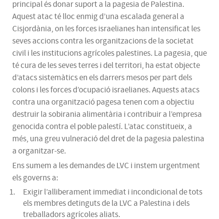
principal és donar suport a la pagesia de Palestina.
Aquest atac té lloc enmig d’una escalada general a
Cisjordània, on les forces israelianes han intensificat les
seves accions contra les organitzacions de la societat
civil i les institucions agrícoles palestines. La pagesia, que
té cura de les seves terres i del territori, ha estat objecte
d’atacs sistemàtics en els darrers mesos per part dels
colons i les forces d’ocupació israelianes. Aquests atacs
contra una organització pagesa tenen com a objectiu
destruir la sobirania alimentària i contribuir a l’empresa
genocida contra el poble palestí. L’atac constitueix, a
més, una greu vulneració del dret de la pagesia palestina
a organitzar-se.
Ens sumem a les demandes de LVC i instem urgentment
els governs a:
Exigir l’alliberament immediat i incondicional de tots
els membres detinguts de la LVC a Palestina i dels
treballadors agrícoles aliats.