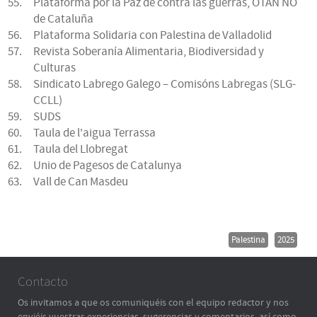
Plataforma por la Paz de contra las guerras, OTAN NO
de Cataluña
Plataforma Solidaria con Palestina de Valladolid
Revista Soberanía Alimentaria, Biodiversidad y
Culturas
Sindicato Labrego Galego – Comisóns Labregas (SLG-
CCLL)
SUDS
Taula de l'aigua Terrassa
Taula del Llobregat
Unio de Pagesos de Catalunya
Vall de Can Masdeu
Palestina
2025
Contacto
Os invitamos a que os comuniquéis con el equipo redactor y nos
enviéis vuestras experiencias, sugerencias y comentarios, así como