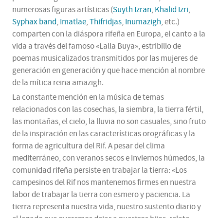
numerosas figuras artísticas (
Suyth Izran
,
Khalid Izri
,
Syphax band
,
Imatlae
,
Thifridjas
,
Inumazigh
, etc.)
comparten con la diáspora rifeña en Europa, el canto a la
vida a través del famoso «Lalla Buya», estribillo de
poemas musicalizados transmitidos por las mujeres de
generación en generación y que hace mención al nombre
de la mítica reina amazigh.
La constante mención en la música de temas
relacionados con las cosechas, la siembra, la tierra fértil,
las montañas, el cielo, la lluvia no son casuales, sino fruto
de la inspiración en las características orográficas y la
forma de agricultura del Rif. A pesar del clima
mediterráneo, con veranos secos e inviernos húmedos, la
comunidad rifeña persiste en trabajar la tierra: «Los
campesinos del Rif nos mantenemos firmes en nuestra
labor de trabajar la tierra con esmero y paciencia. La
tierra representa nuestra vida, nuestro sustento diario y