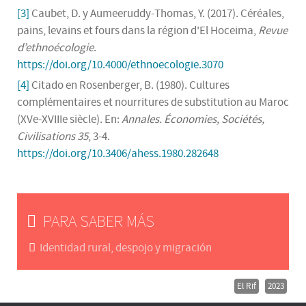
[3]
Caubet, D. y Aumeeruddy-Thomas, Y. (2017). Céréales,
pains, levains et fours dans la région d'El Hoceima,
Revue
d’ethnoécologie
.
https://doi.org/10.4000/ethnoecologie.3070
[4]
Citado en Rosenberger, B. (1980). Cultures
complémentaires et nourritures de substitution au Maroc
(XVe-XVIIIe siècle). En:
Annales. Économies, Sociétés,
Civilisations
35
, 3-4.
https://doi.org/10.3406/ahess.1980.282648
PARA SABER MÁS
Identidad rural, despojo y migración
El Rif
2023