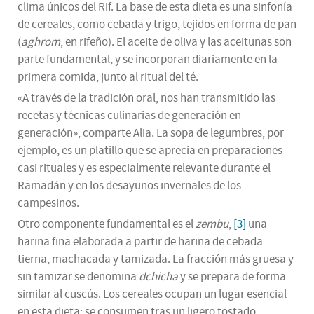
clima únicos del Rif. La base de esta dieta es una sinfonía
de cereales, como cebada y trigo, tejidos en forma de pan
(
aghrom
, en rifeño). El aceite de oliva y las aceitunas son
parte fundamental, y se incorporan diariamente en la
primera comida, junto al ritual del té.
«A través de la tradición oral, nos han transmitido las
recetas y técnicas culinarias de generación en
generación», comparte Alia. La sopa de legumbres, por
ejemplo, es un platillo que se aprecia en preparaciones
casi rituales y es especialmente relevante durante el
Ramadán y en los desayunos invernales de los
campesinos.
Otro componente fundamental es el
zembu
,
[3]
una
harina fina elaborada a partir de harina de cebada
tierna, machacada y tamizada. La fracción más gruesa y
sin tamizar se denomina
dchicha
y se prepara de forma
similar al cuscús. Los cereales ocupan un lugar esencial
en esta dieta; se consumen tras un ligero tostado,