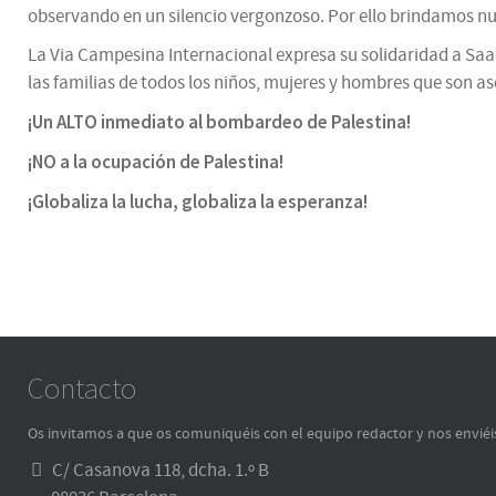
observando en un silencio vergonzoso. Por ello brindamos nue
La Via Campesina Internacional expresa su solidaridad a Saad
las familias de todos los niños, mujeres y hombres que son a
¡Un ALTO inmediato al bombardeo de Palestina!
¡NO a la ocupación de Palestina!
¡Globaliza la lucha, globaliza la esperanza!
Contacto
Os invitamos a que os comuniquéis con el equipo redactor y nos enviéi
C/ Casanova 118, dcha. 1.º B