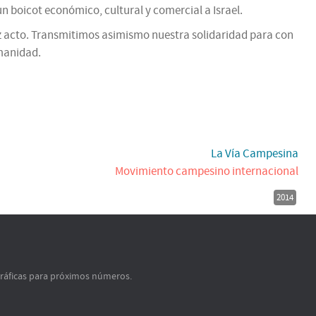
 boicot económico, cultural y comercial a Israel.
roz acto. Transmitimos asimismo nuestra solidaridad para con
umanidad.
La Vía Campesina
Movimiento campesino internacional
2014
gráficas para próximos números.