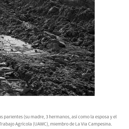
us parientes (su madre, 3 hermanos, así como la esposa y el
e Trabajo Agrícola (UAWC), miembro de La Via Campesina.