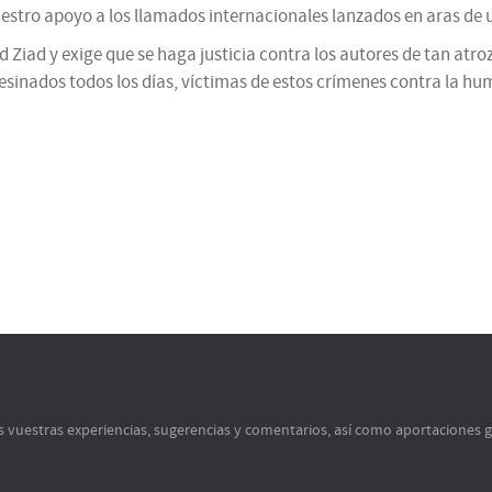
stro apoyo a los llamados internacionales lanzados en aras de un
 Ziad y exige que se haga justicia contra los autores de tan at
sesinados todos los días, víctimas de estos crímenes contra la h
s vuestras experiencias, sugerencias y comentarios, así como aportaciones 