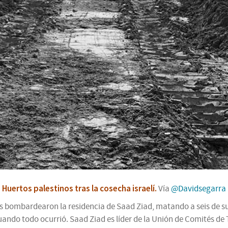
Huertos palestinos tras la cosecha israelí.
Vía
@Davidsegarra
líes bombardearon la residencia de Saad Ziad, matando a seis de s
cuando todo ocurrió. Saad Ziad es líder de la Unión de Comités d