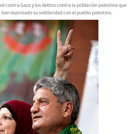
el contra Gaza y los delitos contra la población palestina que
a
han expresado su solidaridad con el pueblo palestino.