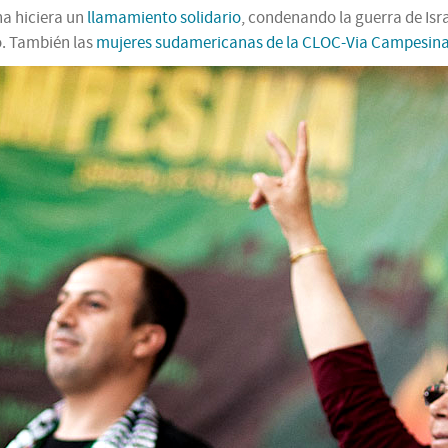
na hiciera un
llamamiento solidario
, condenando la guerra de Isra
o. También las
mujeres sudamericanas de la CLOC-Via Campesin