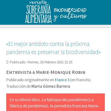
«El mejor antídoto contra la próxima
pandemia es preservar la biodiversidad»
Publicado: Viernes, 26 Febrero 2021 12:25
Entrevista a Marie-Monique Robin
Publicado originalmente en
France 3
(en francés).
Marta Gómez Barrera
Traducción de
En su último libro,
La fabrique des pandémies
(La
fábrica de pandemias), la periodista francesa Marie-