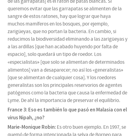
de las garrapatas] es el ratón de patas blancas. Si
queremos evitar que las garrapatas se alimenten de la
sangre de estos ratones, hay que lograr que haya
muchos mamíferos en los bosques, por ejemplo,
zarigüeyas, que no portan la bacteria. En cambio, si
reducimos la biodiversidad eliminando a las zarigüeyas y
a las ardillas [que han acabado huyendo por falta de
espacio], solo quedará un tipo de roedor. Los
»
«especialistas
[que solo se alimentan de determinados
»
alimentos] van a desaparecer; no así los «generalistas
[que se alimentan de cualquier cosa]. Y los roedores
generalistas son los principales reservorios de agentes
patógenos como la bacteria que causa la enfermedad de
Lyme. De ahí la importancia de preservar el equilibrio.
France 3: Eso es también lo que pasó en Malasia con el
virus Nipah, ¿no?
Marie-Monique Robin:
Es otro buen ejemplo. En 1997, se
quemó de forma intencionada la selva de Borneo para