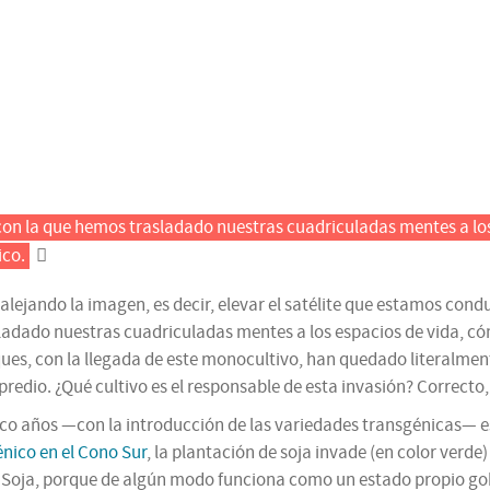
a con la que hemos trasladado nuestras cuadriculadas mentes a l
ico.
r alejando la imagen, es decir, elevar el satélite que estamos con
sladado nuestras cuadriculadas mentes a los espacios de vida, c
s, con la llegada de este monocultivo, han quedado literalmente
redio. ¿Qué cultivo es el responsable de esta invasión? Correcto,
inco años —con la introducción de las variedades transgénicas— 
nico en el Cono Sur
, la plantación de soja invade (en color verde
a Soja, porque de algún modo funciona como un estado propio go