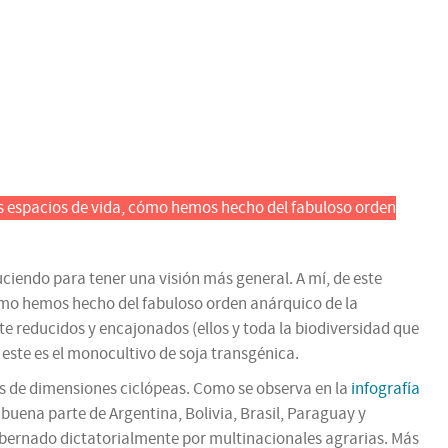
os espacios de vida, cómo hemos hecho del fabuloso orden
duciendo para tener una visión más general. A mí, de este
ómo hemos hecho del fabuloso orden anárquico de la
 reducidos y encajonados (ellos y toda la biodiversidad que
 este es el monocultivo de soja transgénica.
es de dimensiones ciclópeas. Como se observa en la
infografía
) buena parte de Argentina, Bolivia, Brasil, Paraguay y
bernado dictatorialmente por multinacionales agrarias. Más