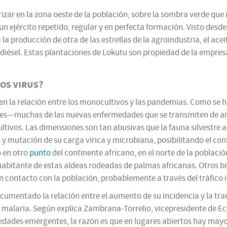
izar en la zona oeste de la población, sobre la sombra verde que n
 ejército repetido, regular y en perfecta formación. Visto desde
la producción de otra de las estrellas de la agroindustria, el a
odiésel. Estas plantaciones de Lokutu son propiedad de la empre
os virus?
en la relación entre los monocultivos y las pandemias. Como se
bales—muchas de las nuevas enfermedades que se transmiten de a
ltivos. Las dimensiones son tan abusivas que la fauna silvestre 
 y mutación de su carga vírica y microbiana, posibilitando el co
 en otro
punto
del continente africano, en el norte de la poblaci
abitante de estas aldeas rodeadas de palmas africanas. Otros b
n contacto con la población, probablemente a través del tráfico i
umentado la relación entre el aumento de su incidencia y la tra
 malaria. Según explica Zambrana-Torrelio, vicepresidente de Ec
fermedades emergentes, la razón es que en lugares abiertos hay m