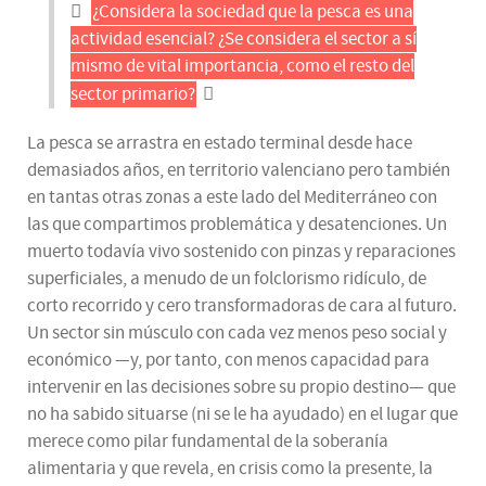
¿Considera la sociedad que la pesca es una
actividad esencial? ¿Se considera el sector a sí
mismo de vital importancia, como el resto del
sector primario?
La pesca se arrastra en estado terminal desde hace
demasiados años, en territorio valenciano pero también
en tantas otras zonas a este lado del Mediterráneo con
las que compartimos problemática y desatenciones. Un
muerto todavía vivo sostenido con pinzas y reparaciones
superficiales, a menudo de un folclorismo ridículo, de
corto recorrido y cero transformadoras de cara al futuro.
Un sector sin músculo con cada vez menos peso social y
económico —y, por tanto, con menos capacidad para
intervenir en las decisiones sobre su propio destino— que
no ha sabido situarse (ni se le ha ayudado) en el lugar que
merece como pilar fundamental de la soberanía
alimentaria y que revela, en crisis como la presente, la