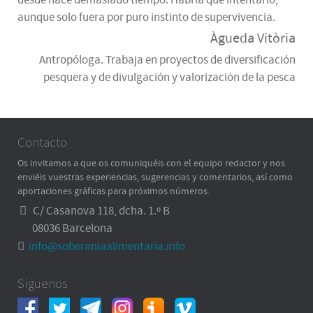
aunque solo fuera por puro instinto de supervivencia.
Àgueda Vitòria
Antropóloga. Trabaja en proyectos de diversificación
pesquera y de divulgación y valorización de la pesca
Contacto
Os invitamos a que os comuniquéis con el equipo redactor y nos
enviéis vuestras experiencias, sugerencias y comentarios, así como
aportaciones gráficas para próximos números.
C/ Casanova 118, dcha. 1.º B
08036 Barcelona
info@soberaniaalimentaria.info
Síguenos