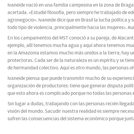
Ivaneide nació en una familia campesina en la zona de Bragan
acertada. «Estudié filosofía, pero siempre he trabajado de e
agronegocio». Ivaneide dice que en Brasil la lucha política y 
todo tipo de violencia, principalmente hacia las mujeres». Aun
En los campamentos del MST conoció a su pareja, de Alacant, q
ejemplo, allí tenemos mucha agua y aquí ahora tenemos much
en la Amazonia estamos mucho más unidos a la tierra; hay un
protectoras. Cada ser de la naturaleza es un espíritu y se tie
de hermandad colectivo. Aquí es otro mundo, las personas ol
Ivaneide piensa que puede transmitir mucho de su experienci
organización de productores: tiene que generar disputa política
que esto ahora es complicado porque no todas las personas 
Sin lugar a dudas, trabajando con las personas recién llegad
visión del mundo. Sacudir nuestra realidad es siempre nece
sufren las consecuencias del sistema económico porque junt