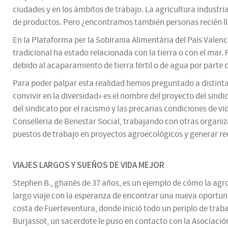
ciudades y en los ámbitos de trabajo. La agricultura industr
de productos. Pero ¿encontramos también personas recién l
En la Plataforma per la Sobirania Alimentària del País Valen
tradicional ha estado relacionada con la tierra o con el mar.
debido al acaparamiento de tierra fértil o de agua por parte
Para poder palpar esta realidad hemos preguntado a distinta
convivir en la diversidad» es el nombre del proyecto del sin
del sindicato por el racismo y las precarias condiciones de v
Conselleria de Benestar Social, trabajando con otras organ
puestos de trabajo en proyectos agroecológicos y generar re
VIAJES LARGOS Y SUEÑOS DE VIDA MEJOR
Stephen B., ghanés de 37 años, es un ejemplo de cómo la agr
largo viaje con la esperanza de encontrar una nueva oportuni
costa de Fuerteventura, donde inició todo un periplo de trab
Burjassot, un sacerdote le puso en contacto con la Asociación