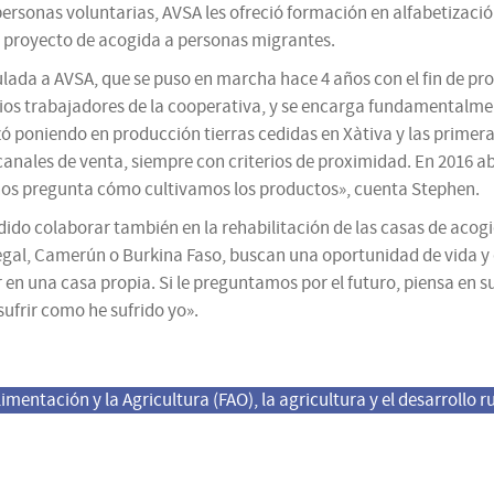
personas voluntarias, AVSA les ofreció formación en alfabetización
 proyecto de acogida a personas migrantes.
lada a AVSA, que se puso en marcha hace 4 años con el fin de pr
cios trabajadores de la cooperativa, y se encarga fundamentalmen
zó poniendo en producción tierras cedidas en Xàtiva y las prime
canales de venta, siempre con criterios de proximidad. En 2016 a
nos pregunta cómo cultivamos los productos», cuenta Stephen.
ido colaborar también en la rehabilitación de las casas de acogi
gal, Camerún o Burkina Faso, buscan una oportunidad de vida y 
 en una casa propia. Si le preguntamos por el futuro, piensa en su
ufrir como he sufrido yo».
mentación y la Agricultura (FAO), la agricultura y el desarrollo 