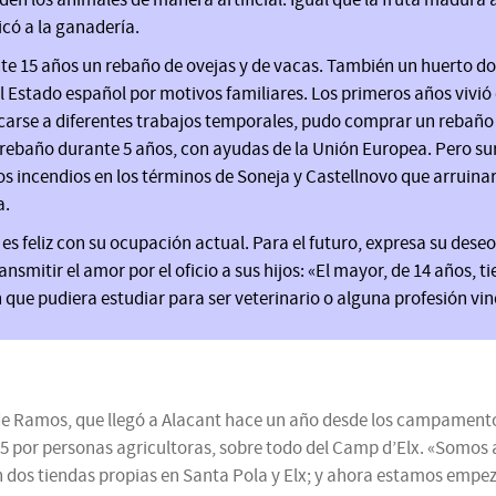
en los animales de manera artificial. Igual que la fruta madura a
icó a la ganadería.
te 15 años un rebaño de ovejas y de vacas. También un huerto d
al Estado español por motivos familiares. Los primeros años vivió
edicarse a diferentes trabajos temporales, pudo comprar un rebañ
el rebaño durante 5 años, con ayudas de la Unión Europea. Pero su
s incendios en los términos de Soneja y Castellnovo que arruinar
a.
 feliz con su ocupación actual. Para el futuro, expresa su dese
smitir el amor por el oficio a sus hijos: «El mayor, de 14 años, t
ue pudiera estudiar para ser veterinario o alguna profesión vinc
e Ramos, que llegó a Alacant hace un año desde los campamentos
por personas agricultoras, sobre todo del Camp d’Elx. «Somos a
 dos tiendas propias en Santa Pola y Elx; y ahora estamos empez