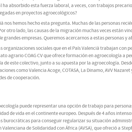
ial ha absorbido esta fuerza laboral, a veces, con trabajos preca
legadas en proyectos agroecológicos?
cià nos hemos hecho esta pregunta. Muchas de las personas recién
 Por otro lado, las causas de la migración muchas veces están vin
 de grandes empresas. Queremos acercarnos a estas personas y abr
s organizaciones sociales que en el País Valencià trabajan con 
dicato agrario COAG CV que ofrece formación en agroecología a pe
ida de este colectivo, junto a su apuesta por la agroecología. Des
izaciones como Valencia Acoge, COTASA, La Dinamo, AVV Nazaret y
des de cooperación.
oecología puede representar una opción de trabajo para personas
dad de vida en el continente europeo. Después de 4 años intensos
as burocráticas para conseguir regularizar su situación administr
 Valenciana de Solidaridad con África (AVSA), que ofreció a Steph