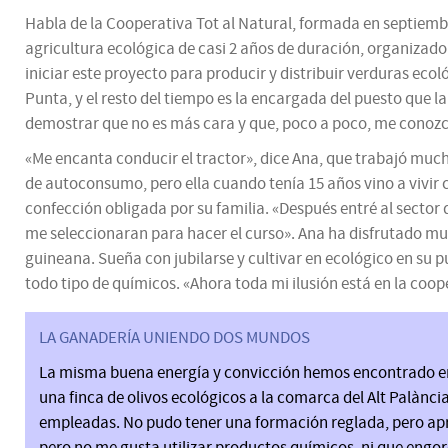
Habla de la Cooperativa Tot al Natural, formada en septiembr
agricultura ecológica de casi 2 años de duración, organizado 
iniciar este proyecto para producir y distribuir verduras ec
Punta, y el resto del tiempo es la encargada del puesto que l
demostrar que no es más cara y que, poco a poco, me conoz
«Me encanta conducir el tractor», dice Ana, que trabajó much
de autoconsumo, pero ella cuando tenía 15 años vino a vivir c
confección obligada por su familia. «Después entré al sector 
me seleccionaran para hacer el curso». Ana ha disfrutado mu
guineana. Sueña con jubilarse y cultivar en ecológico en su pu
todo tipo de químicos. «Ahora toda mi ilusión está en la coop
LA GANADERÍA UNIENDO DOS MUNDOS
La misma buena energía y convicción hemos encontrado en
una finca de olivos ecológicos a la comarca del Alt Palànci
empleadas. No pudo tener una formación reglada, pero apre