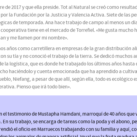
e de 2017 y que ella preside. Tot al Natural se creó como resulta
por la Fundación por la Justicia y Valencia Activa. Siete de las p
ológicas de temporada. Ana hace trabajo de campo al menos un dí
a cooperativa tiene en el mercado de Torrefiel. «Me gusta mucho ha
can y me llamen por mi nombre».
os años como carretillera en empresas de la gran distribución al
on su tía y no conoció el trabajo de la tierra. Se dedicó muchos a
de la logística, que es donde he trabajado los últimos años hasta
cho haciéndolo y cuenta emocionada que ha aprendido a cultivar
eblo, Niefang, a pesar de que allí, según ella, todo es ecológico 
erativa. Pienso que irá todo bien».
 el testimonio de Mustapha Hamdani, marroquí de 40 años que v
a. En su trabajo, se encarga de tareas como la poda y el abono, 
ndió el oficio en Marruecos trabajando con su familia y aquí, c