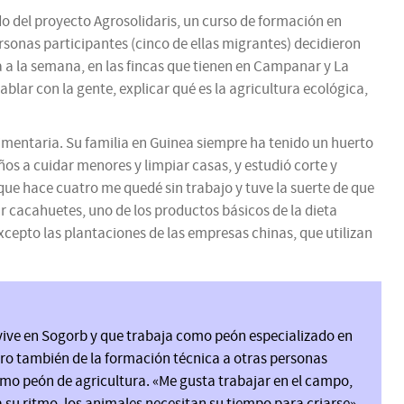
do del proyecto Agrosolidaris, un curso de formación en
ersonas participantes (cinco de ellas migrantes) decidieron
a a la semana, en las fincas que tienen en Campanar y La
blar con la gente, explicar qué es la agricultura ecológica,
imentaria. Su familia en Guinea siempre ha tenido un huerto
ños a cuidar menores y limpiar casas, y estudió corte y
 que hace cuatro me quedé sin trabajo y tuve la suerte de que
 cacahuetes, uno de los productos básicos de la dieta
excepto las plantaciones de las empresas chinas, que utilizan
ive en Sogorb y que trabaja como peón especializado en
pero también de la formación técnica a otras personas
omo peón de agricultura. «Me gusta trabajar en el campo,