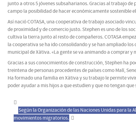
junto a otros 5 jóvenes subsaharianos. Gracias al trabajo de 
campo la posibilidad de hacer económicamente sostenible el
Así nació COTASA, una cooperativa de trabajo asociado vincu
de proximidad y de comercio justo. Stephen es uno de los so
cultiva la tierra junto al resto de compañeros. COTASA empe
la cooperativa se ha ido consolidando y se han ampliado los 
municipal de Xàtiva. «La gente se va animando a comprar y 
Gracias a sus conocimientos de construcción, Stephen ha pod
treintena de personas procedentes de países como Malí, Sene
Ha formado una familia en Xàtiva y su trabajo le permite vivir
poder ayudar a mis hijos a que estudien y que no tengan que s
Según la Organización de las Naciones Unidas para la Ali
movimientos migratorios.