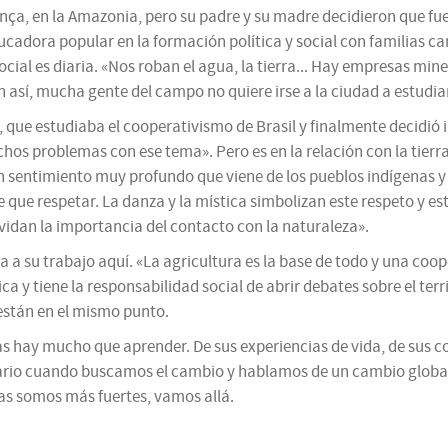
ça, en la Amazonia, pero su padre y su madre decidieron que fuer
ducadora popular en la formación política y social con familias c
social es diaria. «Nos roban el agua, la tierra... Hay empresas mi
 así, mucha gente del campo no quiere irse a la ciudad a estudiar,
ue estudiaba el cooperativismo de Brasil y finalmente decidió ins
os problemas con ese tema». Pero es en la relación con la tierr
 sentimiento muy profundo que viene de los pueblos indígenas y
ne que respetar. La danza y la mística simbolizan este respeto y e
vidan la importancia del contacto con la naturaleza».
a a su trabajo aquí. «La agricultura es la base de todo y una co
 y tiene la responsabilidad social de abrir debates sobre el territ
están en el mismo punto.
as hay mucho que aprender. De sus experiencias de vida, de sus c
sario cuando buscamos el cambio y hablamos de un cambio global,
as somos más fuertes, vamos allá.