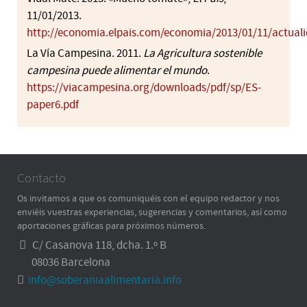
11/01/2013.
http://economia.elpais.com/economia/2013/01/11/actual
La Vía Campesina. 2011.
La Agricultura sostenible
campesina puede alimentar el mundo
.
https://viacampesina.org/downloads/pdf/sp/ES-
paper6.pdf
Contacto
Os invitamos a que os comuniquéis con el equipo redactor y nos
enviéis vuestras experiencias, sugerencias y comentarios, así como
aportaciones gráficas para próximos números.
C/ Casanova 118, dcha. 1.º B
08036 Barcelona
info@soberaniaalimentaria.info