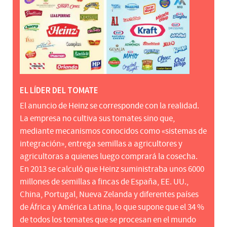
EL LÍDER DEL TOMATE
El anuncio de Heinz se corresponde con la realidad.
La empresa no cultiva sus tomates sino que,
mediante mecanismos conocidos como «sistemas de
integración», entrega semillas a agricultores y
agricultoras a quienes luego comprará la cosecha.
En 2013 se calculó que Heinz suministraba unos 6000
millones de semillas a fincas de España, EE. UU.,
China, Portugal, Nueva Zelanda y diferentes países
de África y América Latina, lo que supone que el 34 %
de todos los tomates que se procesan en el mundo