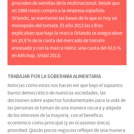
proceden de semillas de la multinacional. Desde que
en 1988 Heinz compró a la empresa española
Orlando, se asentaron las bases de lo que es hoy un
monopolio del tomate. El año 2013 las cifras
explicaban que bajo la marca Orlando se aseguraban
un 20,8 % de la cuota del mercado de tomate
envasado y con la marca Heinz, una cuota del 43,5 %
en kétchup. (Vidal 2013)
TRABAJAR POR LA SOBERANÍA ALIMENTARIA
Noticias como estas nos hacen ver que bajo el supuesto
barniz democrático de nuestras sociedades, las
decisiones sobre aspectos fundamentales para la vida de
las personas se toman de una manera oscura y alejada
de los intereses de la mayoría, con el beneficio
económico como principal (y en ocasiones única)
prioridad. Quizás pocos negocios reflejan de una manera