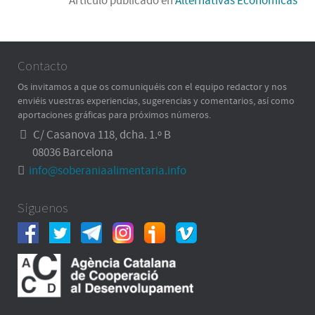
Artículo publicado en
Alternativas Económicas
Contacto
Os invitamos a que os comuniquéis con el equipo redactor y nos
enviéis vuestras experiencias, sugerencias y comentarios, así como
aportaciones gráficas para próximos números.
C/ Casanova 118, dcha. 1.º B
08036 Barcelona
info@soberaniaalimentaria.info
Síguenos