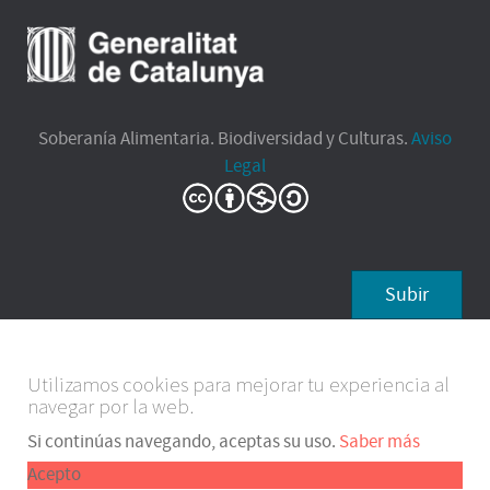
Soberanía Alimentaria. Biodiversidad y Culturas.
Aviso
Legal
Subir
Utilizamos cookies para mejorar tu experiencia al
navegar por la web.
Si continúas navegando, aceptas su uso.
Saber más
Acepto