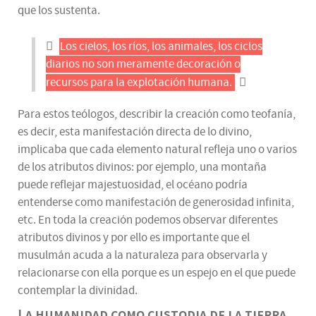
que los sustenta.
Los cielos, los ríos, los animales, los ciclos
diarios no son meramente decoración o
recursos para la explotación humana.
Para estos teólogos, describir la creación como teofanía,
es decir, esta manifestación directa de lo divino,
implicaba que cada elemento natural refleja uno o varios
de los atributos divinos: por ejemplo, una montaña
puede reflejar majestuosidad, el océano podría
entenderse como manifestación de generosidad infinita,
etc. En toda la creación podemos observar diferentes
atributos divinos y por ello es importante que el
musulmán acuda a la naturaleza para observarla y
relacionarse con ella porque es un espejo en el que puede
contemplar la divinidad.
La humanidad como custodia de la tierra