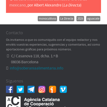
mexicano
, por Albert Alexandre (
La Directa
)
monocultivos
La Directa
2025
aguacate
Contacto
Os invitamos a que os comuniquéis con el equipo redactor y nos
enviéis vuestras experiencias, sugerencias y comentarios, así como
aportaciones gráficas para próximos números.
C/ Casanova 118, dcha. 1.º B
08036 Barcelona
info@soberaniaalimentaria.info
Síguenos