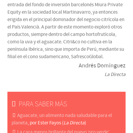
entrada del fondo de inversión barcelonés Miura Private
Equity en la sociedad local Martinavarro, ya entonces
erigida en el principal dominador del negocio citrícola en
el País Valencià. A partir de este momento exploró otros
productos, siempre dentro del campo hortofrutícola,
como la uva y el aguacate. Citri&co no cultiva en la
península Ibérica, sino que importa de Perú, mediante su
filial en el cono sudamericano, SafrescoGlobal.
Andrés Domínguez
La Directa
PARA SABER MÁS
Aguacate, un alimento nada saludable para el
planeta
, por Ester Fayos (
La Directa
)
La cara menos brillante del nuevo ‘oro verde’