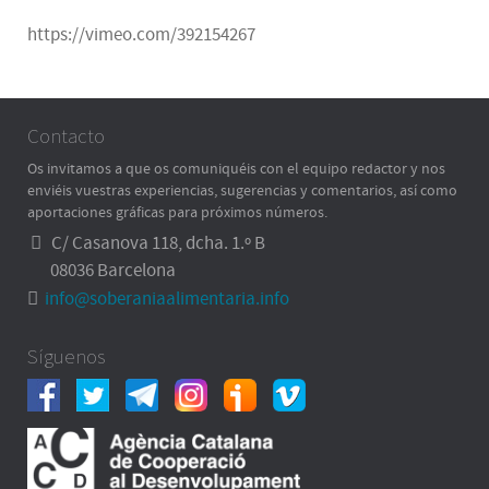
https://vimeo.com/392154267
Contacto
Os invitamos a que os comuniquéis con el equipo redactor y nos
enviéis vuestras experiencias, sugerencias y comentarios, así como
aportaciones gráficas para próximos números.
C/ Casanova 118, dcha. 1.º B
08036 Barcelona
info@soberaniaalimentaria.info
Síguenos