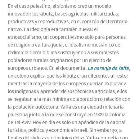
En el caso palestino, el sionismo creó un modelo
innovador: los kibutz, bases agrícolas militarizadas,
productivas y reproductivas, en el corazón del territorio
nativo. La ideología era también nueva: el
etnosocialismo, un cooperativismo solo para personas
de religión o cultura judía, el idealismo mesiánico de
redimir la tierra bíblica sustituyendo a sus molestos
pobladores rurales originarios por un ejército de
europeos urbanos. En el documental
La naranja de Yaffa
,
un colono explica que los kibutz eran diferentes al resto:
mientras la mayoría de los europeos querían explotar a
los indígenas y aprender de sus técnicas agrícolas, ellos
se negaban a la más mínima colaboración o relación con
la población autóctona. Yaffa es una ciudad milenaria
palestina junto a la que se construyó en 1909 la colonia
de Tel-Aviv. Hoy en día es solo un apéndice de la capital
turística, política y económica israelí. Sin embargo, a
finales del siglo
xix
y principios del
xx
, Yaffa competía con