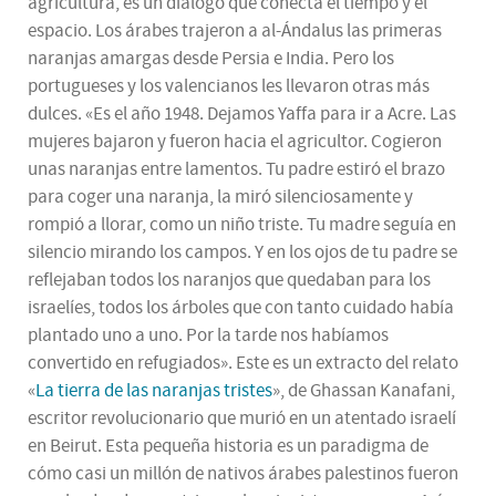
agricultura, es un diálogo que conecta el tiempo y el
espacio. Los árabes trajeron a al-Ándalus las primeras
naranjas amargas desde Persia e India. Pero los
portugueses y los valencianos les llevaron otras más
dulces. «Es el año 1948. Dejamos Yaffa para ir a Acre. Las
mujeres bajaron y fueron hacia el agricultor. Cogieron
unas naranjas entre lamentos. Tu padre estiró el brazo
para coger una naranja, la miró silenciosamente y
rompió a llorar, como un niño triste. Tu madre seguía en
silencio mirando los campos. Y en los ojos de tu padre se
reflejaban todos los naranjos que quedaban para los
israelíes, todos los árboles que con tanto cuidado había
plantado uno a uno. Por la tarde nos habíamos
convertido en refugiados». Este es un extracto del relato
«
La tierra de las naranjas tristes
», de Ghassan Kanafani,
escritor revolucionario que murió en un atentado israelí
en Beirut. Esta pequeña historia es un paradigma de
cómo casi un millón de nativos árabes palestinos fueron