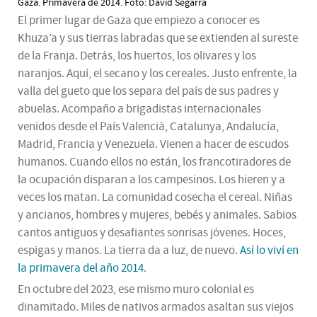
Gaza. Primavera de 2014. Foto: David Segarra
El primer lugar de Gaza que empiezo a conocer es
Khuza’a y sus tierras labradas que se extienden al sureste
de la Franja. Detrás, los huertos, los olivares y los
naranjos. Aquí, el secano y los cereales. Justo enfrente, la
valla del gueto que los separa del país de sus padres y
abuelas. Acompaño a brigadistas internacionales
venidos desde el País Valencià, Catalunya, Andalucía,
Madrid, Francia y Venezuela. Vienen a hacer de escudos
humanos. Cuando ellos no están, los francotiradores de
la ocupación disparan a los campesinos. Los hieren y a
veces los matan. La comunidad cosecha el cereal. Niñas
y ancianos, hombres y mujeres, bebés y animales. Sabios
cantos antiguos y desafiantes sonrisas jóvenes. Hoces,
espigas y manos. La tierra da a luz, de nuevo.
Así lo viví en
la primavera del año 2014
.
En octubre del 2023, ese mismo muro colonial es
dinamitado. Miles de nativos armados asaltan sus viejos