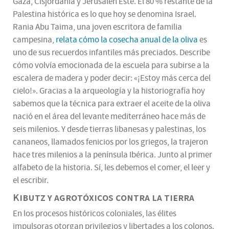
Gaza, Cisjordania y Jerusalén Este. El 80 % restante de la
Palestina histórica es lo que hoy se denomina Israel.
Rania Abu Taima, una joven escritora de familia
campesina,
relata cómo la cosecha anual de la oliva
es
uno de sus recuerdos infantiles más preciados. Describe
cómo volvía emocionada de la escuela para subirse a la
escalera de madera y poder decir: «¡Estoy más cerca del
cielo!». Gracias a la arqueología y la historiografía hoy
sabemos que la técnica para extraer el aceite de la oliva
nació en el área del levante mediterráneo hace más de
seis milenios. Y desde tierras libanesas y palestinas, los
cananeos, llamados fenicios por los griegos, la trajeron
hace tres milenios a la península Ibérica. Junto al primer
alfabeto de la historia. Sí, les debemos el comer, el leer y
el escribir.
Kibutz y agrotóxicos contra la tierra
En los procesos históricos coloniales, las élites
impulsoras otorgan privilegios y libertades a los colonos.