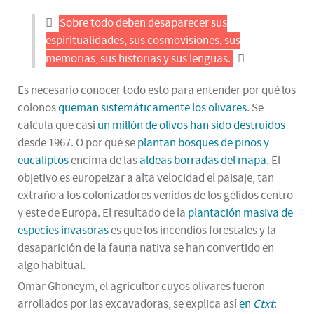
Sobre todo deben desaparecer sus
espiritualidades, sus cosmovisiones, sus
memorias, sus historias y sus lenguas.
Es necesario conocer todo esto para entender por qué los
colonos
queman sistemáticamente los olivares
. Se
calcula que casi
un millón de olivos han sido destruidos
desde 1967. O por qué se
plantan bosques de pinos y
eucaliptos
encima de las
aldeas borradas del mapa
. El
objetivo es europeizar a alta velocidad el paisaje, tan
extraño a los colonizadores venidos de los gélidos centro
y este de Europa. El resultado de la
plantación masiva de
especies invasoras
es que los incendios forestales y la
desaparición de la fauna nativa se han convertido en
algo habitual.
Omar Ghoneym, el agricultor cuyos olivares fueron
arrollados por las excavadoras, se explica así
en
Ctxt
: