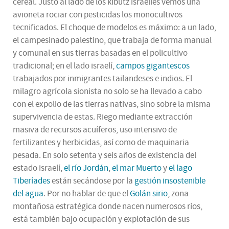
cereal. Justo al lado de los kibutz israelíes vemos una
avioneta rociar con pesticidas los monocultivos
tecnificados. El choque de modelos es máximo: a un lado,
el campesinado palestino, que trabaja de forma manual
y comunal en sus tierras basadas en el policultivo
tradicional; en el lado israelí,
campos gigantescos
trabajados por inmigrantes tailandeses e indios. El
milagro agrícola sionista no solo se ha llevado a cabo
con el expolio de las tierras nativas, sino sobre la misma
supervivencia de estas. Riego mediante extracción
masiva de recursos acuíferos, uso intensivo de
fertilizantes y herbicidas, así como de maquinaria
pesada. En solo setenta y seis años de existencia del
estado israelí,
el río Jordán
,
el mar Muerto
y
el lago
Tiberíades
están secándose por la
gestión insostenible
del agua
. Por no hablar de que el
Golán sirio
, zona
montañosa estratégica donde nacen numerosos ríos,
está también bajo ocupación y explotación de sus