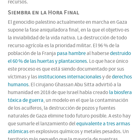
recursos.
Siembra en la Hora Final
El genocidio palestino actualmente en marcha en Gaza
supone la fase aniquiladora final, en la que el objetivo es
la inviabilidad de la vida nativa. La destrucción de todo
recurso agrícola es la prioridad militar. El 96 % de la
población de la Franja
pasa hambre
al haberse
destruido
el 60 % de las huertas y plantaciones
. Lo que hace único
este proceso es que está siendo documentado por sus
víctimas y las
instituciones internacionales
y de
derechos
humanos
. El cirujano Ghassan Abu Sitta advirtió a la
humanidad en 2018 de que Israel había creado
la biosfera
tóxica de guerra
, un modelo en el que la contaminación
de los acuíferos, la destrucción de pozos y fuentes
naturales de Gaza elimine todo futuro posible. A esto hay
que sumarle el lanzamiento del
equivalente a tres armas
atómicas
en explosivos químicos y metales pesados. Un
territorio más pequeño que la mayoría de nuestras