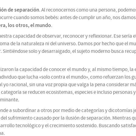
sión de separación
. Al reconocernos como una persona, podemos 
 ocurre cuando somos bebés: antes de cumplir un año, nos damo
era, los otros, el mundo
.
tra capacidad de observar, reconocer y reflexionar. Ese sería el
ioma de la naturaleza ni del universo. Damos por hecho que el mun
r. Sintiéndose solo y desarraigado, el sujeto moderno busca recup
dizaron la capacidad de conocer el mundo y, al mismo tiempo, la
dividuo que lucha «solo contra el mundo», como refuerzan los gu
 yo racional, sin una voz propia que valga la pena considerar
ta categoría se reducen ecosistemas, especies e incluso personas
dominante.
nde a subordinar a otros por medio de categorías y dicotomías je
n del sufrimiento causado por la ilusión de separación. Mientras qu
arrollo tecnológico y el crecimiento sostenido. Buscando satisface
na.