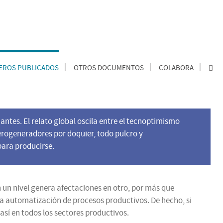
ROS PUBLICADOS
OTROS DOCUMENTOS
COLABORA
ntes. El relato global oscila entre el tecnoptimismo
aerogeneradores por doquier, todo pulcro y
para producirse.
en un nivel genera afectaciones en otro, por más que
 la automatización de procesos productivos. De hecho, si
así en todos los sectores productivos.