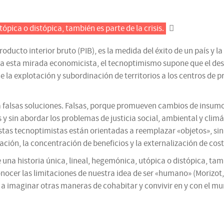
tópica o distópica, también es parte de la crisis.
ucto interior bruto (PIB), es la medida del éxito de un país y la
 a esta mirada economicista, el tecnoptimismo supone que el des
uce la explotación y subordinación de territorios a los centros d
a falsas soluciones. Falsas, porque promueven cambios de insumo
 y sin abordar los problemas de justicia social, ambiental y cli
estas tecnoptimistas están orientadas a reemplazar «objetos», si
ción, la concentración de beneficios y la externalización de cost
e una historia única, lineal, hegemónica, utópica o distópica, tamb
ocer las limitaciones de nuestra idea de ser «humano» (Morizot, 2
s a imaginar otras maneras de cohabitar y convivir en y con el m