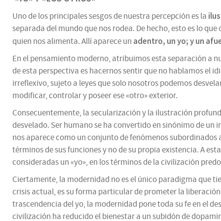
ilu
Uno de los principales sesgos de nuestra percepción es la
separada del mundo que nos rodea. De hecho, esto es lo que
adentro, un yo; y un afu
quien nos alimenta. Allí aparece un
En el pensamiento moderno, atribuimos esta separación a nues
de esta perspectiva es hacernos sentir que no hablamos el id
irreflexivo, sujeto a leyes que solo nosotros podemos desvela
modificar, controlar y poseer ese «otro» exterior.
Consecuentemente, la secularización y la ilustración profun
desvelado. Ser humano se ha convertido en sinónimo de un in
nos aparece como un conjunto de fenómenos subordinados al
términos de sus funciones y no de su propia existencia. A es
consideradas un «yo», en los términos de la civilización pre
Ciertamente, la modernidad no es el único paradigma que tie
crisis actual, es su forma particular de prometer la liberació
trascendencia del yo, la modernidad pone toda su fe en el des
civilización ha reducido el bienestar a un subidón de dopami