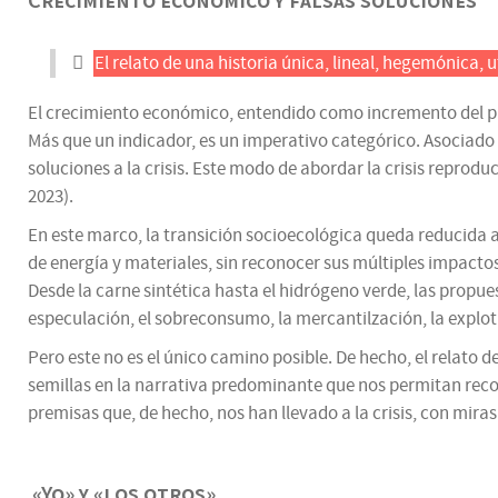
Crecimiento económico y falsas soluciones
El relato de una historia única, lineal, hegemónica, u
El crecimiento económico, entendido como incremento del prod
Más que un indicador, es un imperativo categórico. Asociado
soluciones a la crisis. Este modo de abordar la crisis reprod
2023).
En este marco, la transición socioecológica queda reducida 
de energía y materiales, sin reconocer sus múltiples impactos
Desde la carne sintética hasta el hidrógeno verde, las propu
especulación, el sobreconsumo, la mercantilzación, la explota
Pero este no es el único camino posible. De hecho, el relato d
semillas en la narrativa predominante que nos permitan recon
premisas que, de hecho, nos han llevado a la crisis, con mira
«Yo» y «los otros»