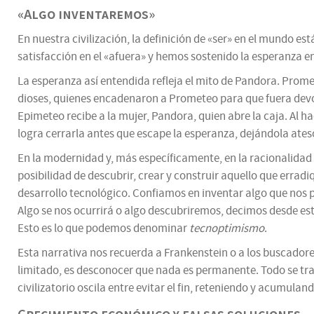
«Algo inventaremos»
En nuestra civilización, la definición de «ser» en el mundo e
satisfacción en el «afuera» y hemos sostenido la esperanza e
La esperanza así entendida refleja el mito de Pandora. Promet
dioses, quienes encadenaron a Prometeo para que fuera devo
Epimeteo recibe a la mujer, Pandora, quien abre la caja. Al ha
logra cerrarla antes que escape la esperanza, dejándola ate
En la modernidad y, más específicamente, en la racionalidad 
posibilidad de descubrir, crear y construir aquello que errad
desarrollo tecnológico. Confiamos en inventar algo que nos p
Algo se nos ocurrirá o algo descubriremos, decimos desde est
Esto es lo que podemos denominar
tecnoptimismo
.
Esta narrativa nos recuerda a Frankenstein o a los buscadores
limitado, es desconocer que nada es permanente. Todo se tr
civilizatorio oscila entre evitar el fin, reteniendo y acumul