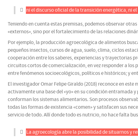
ni el discurso oficial de la transición energética, ni e
Teniendo en cuenta estas premisas, podemos observar otras m
«externos», sino por el fortalecimiento de las relaciones din
Por ejemplo, la producción agroecológica de alimentos busc
pequeños insectos, cursos de agua, suelo, clima, ciclos esta
cooperación entre los saberes, experiencias y trayectorias pr
circuitos cortos de comercialización, en vez responder a los 
entre fenómenos socioecológicos, políticos e históricos; y e
El investigador Omar Felipe Giraldo (2018) reconoce en est
activamente una base del «yo» en su condición entramada y 
conforman los sistemas alimentarios. Son procesos observabl
todas las formas de existencia «comen» y satisfacen sus nec
servicio de todo. Allí donde todo es nutricio, no hace falta b
La agroecología abre la posibilidad de situarnos y re