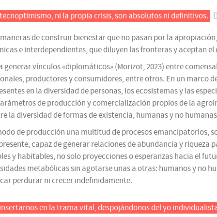
l tecnoptimismo, ni la propia crisis, son absolutos ni definitivos.
aneras de construir bienestar que no pasan por la apropiación, 
ámicas e interdependientes, que diluyen las fronteras y aceptan e
a generar vínculos «diplomáticos» (Morizot, 2023) entre comens
cionales, productores y consumidores, entre otros. En un marco d
esentes en la diversidad de personas, los ecosistemas y las espe
parámetros de producción y comercialización propios de la agroin
ntre la diversidad de formas de existencia, humanas y no humanas
e modo de producción una multitud de procesos emancipatorios, 
presente, capaz de generar relaciones de abundancia y riqueza 
es y habitables, no solo proyecciones o esperanzas hacia el fut
esidades metabólicas sin agotarse unas a otras: humanos y no hum
uscar perdurar ni crecer indefinidamente.
insertarnos en la trama vital, despojándonos del yo individualist