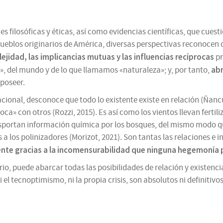
es filosóficas y éticas, así como evidencias científicas, que cue
pueblos originarios de América, diversas perspectivas reconocen 
ejidad, las implicancias mutuas y las influencias recíprocas
pr
ab
», del mundo y de lo que llamamos «naturaleza»; y, por tanto,
 poseer.
 racional, desconoce que todo lo existente existe en relación (Ñan
oca» con otros (Rozzi, 2015). Es así como los vientos llevan ferti
portan información química por los bosques, del mismo modo qu
a los polinizadores (Morizot, 2021). Son tantas las relaciones e 
ente
gracias a la incomensurabilidad que ninguna hegemonía p
rio, puede abarcar todas las posibilidades de relación y existenci
, ni el tecnoptimismo, ni la propia crisis, son absolutos ni definiti