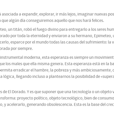
stá asociada a expandir, explorar, ir más lejos, imaginar nuevas 
n que algún día conseguiremos aquello que nos hará felices.
eo, un titán, robó el fuego divino para entregarlo a los seres hu
rado por toda la eternidad y enviaron a su hermano, Epimeteo,
cerlo, esparce por el mundo todas las causas del sufrimiento: la v
sorada por siempre.
instrumental moderna, esta esperanza es siempre un movimiento ha
ique los males que ella misma genera. Esta esperanza está en la b
ermita erradicar el hambre, la pobreza y más ambiciosamente, de
a lógica, llegando incluso a plantearnos la posibilidad de «super
 de El Dorado. Y es que suponer que una tecnología o un objeto va
ansforma: proyecto político, objeto tecnológico, bien de consu
ando, y acelerarlo, generando obsolescencia. Esta es la base del c