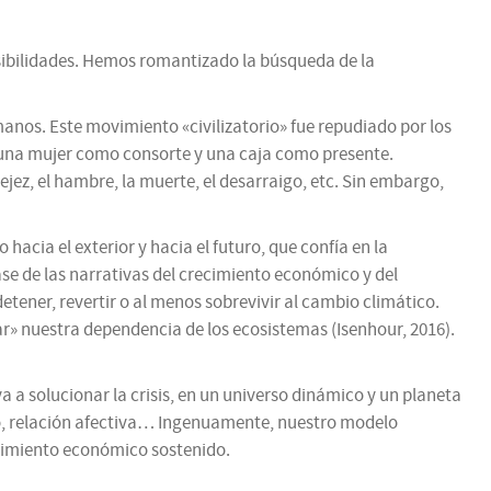
posibilidades. Hemos romantizado la búsqueda de la
manos. Este movimiento «civilizatorio» fue repudiado por los
 una mujer como consorte y una caja como presente.
ejez, el hambre, la muerte, el desarraigo, etc. Sin embargo,
cia el exterior y hacia el futuro, que confía en la
ase de las narrativas del crecimiento económico y del
tener, revertir o al menos sobrevivir al cambio climático.
ar» nuestra dependencia de los ecosistemas (Isenhour, 2016).
 a solucionar la crisis, en un universo dinámico y un planeta
mo, relación afectiva… Ingenuamente, nuestro modelo
recimiento económico sostenido.