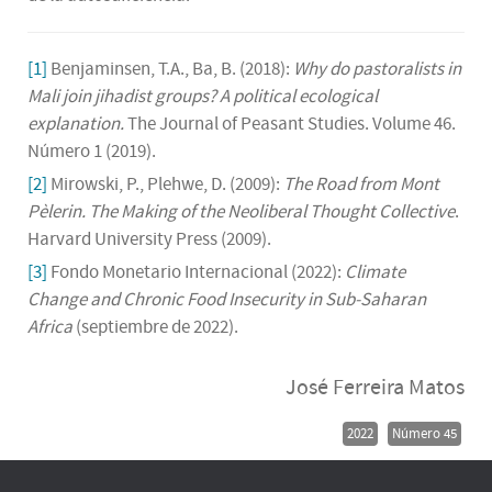
[1]
Benjaminsen, T.A., Ba, B. (2018):
Why do pastoralists in
Mali join jihadist groups? A political ecological
explanation.
The Journal of Peasant Studies. Volume 46.
Número 1 (2019).
[2]
Mirowski, P., Plehwe, D. (2009):
The Road from Mont
Pèlerin. The Making of the Neoliberal Thought Collective
.
Harvard University Press (2009).
[3]
Fondo Monetario Internacional (2022):
Climate
Change and Chronic Food Insecurity in Sub-Saharan
Africa
(septiembre de 2022).
José Ferreira Matos
2022
Número 45