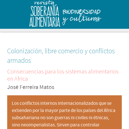
Colonización, libre comercio y conflictos
armados
Consecuencias para los sistemas alimentarios
en África
José Ferreira Matos
Los conflictos internos internacionalizados que se
extienden por la mayor parte de los países del África
subsahariana no son guerras ni civiles ni étnicas,
sino neoimperialistas. Sirven para controlar