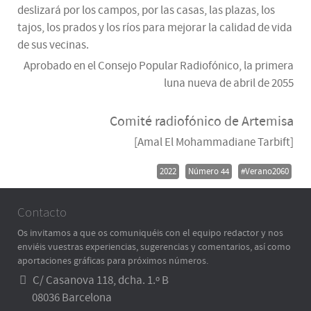
deslizará por los campos, por las casas, las plazas, los
tajos, los prados y los ríos para mejorar la calidad de vida
de sus vecinas.
Aprobado en el Consejo Popular Radiofónico, la primera
luna nueva de abril de 2055
Comité radiofónico de Artemisa
[Amal El Mohammadiane Tarbift]
2022
Número 44
#Verano2060
Contacto
Os invitamos a que os comuniquéis con el equipo redactor y nos
enviéis vuestras experiencias, sugerencias y comentarios, así como
aportaciones gráficas para próximos números.
C/ Casanova 118, dcha. 1.º B
08036 Barcelona