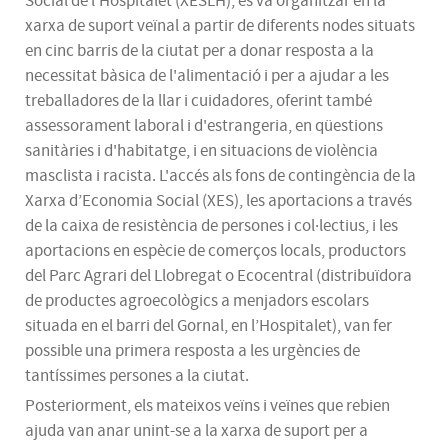
Social de l’Hospitalet (XESLH), es va organitzar en la
xarxa de suport veïnal a partir de diferents nodes situats
en cinc barris de la ciutat per a donar resposta a la
necessitat bàsica de l'alimentació i per a ajudar a les
treballadores de la llar i cuidadores, oferint també
assessorament laboral i d'estrangeria, en qüestions
sanitàries i d'habitatge, i en situacions de violència
masclista i racista. L'accés als fons de contingència de la
Xarxa d’Economia Social (XES), les aportacions a través
de la caixa de resistència de persones i col·lectius, i les
aportacions en espècie de comerços locals, productors
del Parc Agrari del Llobregat o Ecocentral (distribuïdora
de productes agroecològics a menjadors escolars
situada en el barri del Gornal, en l’Hospitalet), van fer
possible una primera resposta a les urgències de
tantíssimes persones a la ciutat.
Posteriorment, els mateixos veïns i veïnes que rebien
ajuda van anar unint-se a la xarxa de suport per a