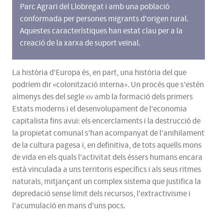
Parc Agrari del Llobregat i amb una població
conformada per persones migrants d'origen rural.
Aquestes característiques han estat clau per a la
creació de la xarxa de suport veïnal.
La història d'Europa és, en part, una història del que
podríem dir «colonització interna». Un procés que s'estén
almenys des del segle
xiv
amb la formació dels primers
Estats moderns i el desenvolupament de l'economia
capitalista fins avui: els encerclaments i la destrucció de
la propietat comunal s'han acompanyat de l'anihilament
de la cultura pagesa i, en definitiva, de tots aquells mons
de vida en els quals l'activitat dels éssers humans encara
està vinculada a uns territoris específics i als seus ritmes
naturals, mitjançant un complex sistema que justifica la
depredació sense límit dels recursos, l'extractivisme i
l'acumulació en mans d'uns pocs.