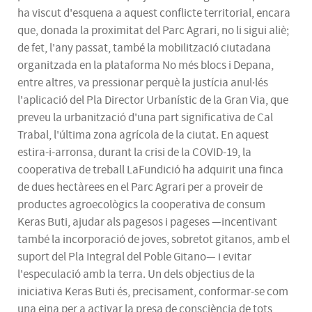
ha viscut d'esquena a aquest conflicte territorial, encara
que, donada la proximitat del Parc Agrari, no li sigui aliè;
de fet, l'any passat, també la mobilització ciutadana
organitzada en la plataforma No més blocs i Depana,
entre altres, va pressionar perquè la justícia anul·lés
l'aplicació del Pla Director Urbanístic de la Gran Via, que
preveu la urbanització d'una part significativa de Cal
Trabal, l'última zona agrícola de la ciutat. En aquest
estira-i-arronsa, durant la crisi de la COVID-19, la
cooperativa de treball LaFundició ha adquirit una finca
de dues hectàrees en el Parc Agrari per a proveir de
productes agroecològics la cooperativa de consum
Keras Buti, ajudar als pagesos i pageses —incentivant
també la incorporació de joves, sobretot gitanos, amb el
suport del Pla Integral del Poble Gitano— i evitar
l'especulació amb la terra. Un dels objectius de la
iniciativa Keras Buti és, precisament, conformar-se com
una eina per a activar la presa de consciència de tots