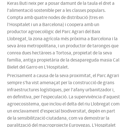
Keras Buti neix per a posar damunt de la taula el dret a
l'alimentació sostenible per a les classes populars.
Compta amb quatre nodes de distribució (tres en
l’Hospitalet i un a Barcelona) i coopera amb un
productor agroecològic del Parc Agrari del Baix
Llobregat, la zona agrícola més pròxima a Barcelona i la
seva àrea metropolitana, i un productor de taronges que
conrea dues hectàrees a Tortosa, propietat de la seva
família, antiga propietària de la desapareguda masia Cal
Bielet del Garro en L’Hospitalet.
Precisament a causa de la seva proximitat, el Parc Agrari
sempre s'ha vist amenaçat per la construcció de grans
infraestructures logístiques, per l'afany urbanitzador i,
en definitiva, per l'especulació. La supervivència d'aquest
agroecosistema, que inclou el delta del riu Llobregat com
un enclavament d'especial biodiversitat, depèn en part
de la sensibilització ciutadana, com va demostrar la
paralització del macroprojecte Eurovegas. L’Hospitalet