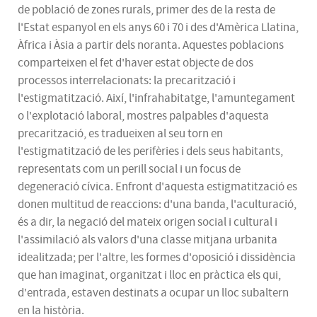
de població de zones rurals, primer des de la resta de
l'Estat espanyol en els anys 60 i 70 i des d'Amèrica Llatina,
Àfrica i Àsia a partir dels noranta. Aquestes poblacions
comparteixen el fet d'haver estat objecte de dos
processos interrelacionats: la precarització i
l'estigmatització. Així, l'infrahabitatge, l'amuntegament
o l'explotació laboral, mostres palpables d'aquesta
precarització, es tradueixen al seu torn en
l'estigmatització de les perifèries i dels seus habitants,
representats com un perill social i un focus de
degeneració cívica. Enfront d'aquesta estigmatització es
donen multitud de reaccions: d'una banda, l'aculturació,
és a dir, la negació del mateix origen social i cultural i
l'assimilació als valors d'una classe mitjana urbanita
idealitzada; per l'altre, les formes d'oposició i dissidència
que han imaginat, organitzat i lloc en pràctica els qui,
d'entrada, estaven destinats a ocupar un lloc subaltern
en la història.