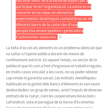
van anar unint-se a la xarxa de suport per a
participar-hi en l'organització. La xarxa es va
convertir en un espai on alimentar i
experimentar dinàmiques comunitàries en els
diferents barris de la ciutat des d'una
perspectiva emancipadora i generadora
d'autonomia i autocura.
La falta d'accés als aliments és un problema silenciat que
va saltar a l'opinió pública durant els mesos de
confinament estricte. En aquest temps, un sector de la
població que té com a font d'ingressos el treball irregular,
en molts casos vinculat a les cures, no va poder obtenir
cap renda ni garantia social. Les entitats «benèfiques»
habituals en la gestió dels Bancs d'Aliments es van veure
desbordades i un grup de veïnes, amb l'impuls de diverses
entitats de la ciutat, com les cooperatives Keras buti i
LaFundició, sota el paraigua de la Xarxa d'Economia