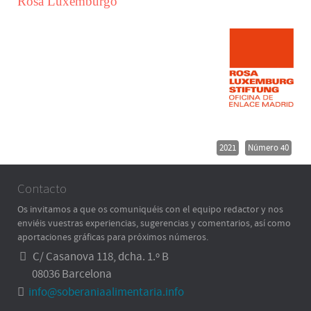
Rosa Luxemburgo
2021
Número 40
Contacto
Os invitamos a que os comuniquéis con el equipo redactor y nos
enviéis vuestras experiencias, sugerencias y comentarios, así como
aportaciones gráficas para próximos números.
C/ Casanova 118, dcha. 1.º B
08036 Barcelona
info@soberaniaalimentaria.info