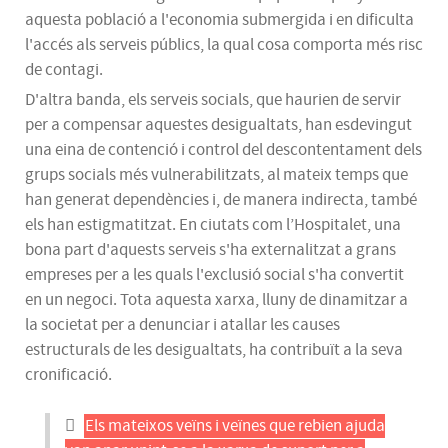
aquesta població a l'economia submergida i en dificulta
l'accés als serveis públics, la qual cosa comporta més risc
de contagi.
D'altra banda, els serveis socials, que haurien de servir
per a compensar aquestes desigualtats, han esdevingut
una eina de contenció i control del descontentament dels
grups socials més vulnerabilitzats, al mateix temps que
han generat dependències i, de manera indirecta, també
els han estigmatitzat. En ciutats com l’Hospitalet, una
bona part d'aquests serveis s'ha externalitzat a grans
empreses per a les quals l'exclusió social s'ha convertit
en un negoci. Tota aquesta xarxa, lluny de dinamitzar a
la societat per a denunciar i atallar les causes
estructurals de les desigualtats, ha contribuït a la seva
cronificació.
Els mateixos veïns i veïnes que rebien ajuda