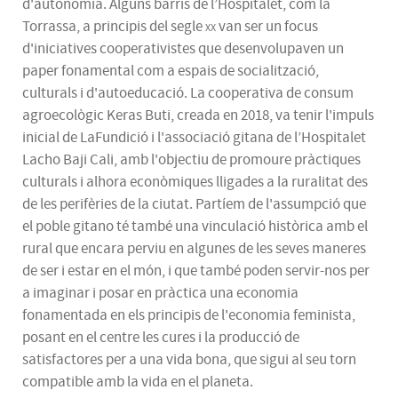
d'autonomia. Alguns barris de l’Hospitalet, com la
Torrassa, a principis del segle
xx
van ser un focus
d'iniciatives cooperativistes que desenvolupaven un
paper fonamental com a espais de socialització,
culturals i d'autoeducació. La cooperativa de consum
agroecològic Keras Buti, creada en 2018, va tenir l'impuls
inicial de LaFundició i l'associació gitana de l’Hospitalet
Lacho Baji Cali, amb l'objectiu de promoure pràctiques
culturals i alhora econòmiques lligades a la ruralitat des
de les perifèries de la ciutat. Partíem de l'assumpció que
el poble gitano té també una vinculació històrica amb el
rural que encara perviu en algunes de les seves maneres
de ser i estar en el món, i que també poden servir-nos per
a imaginar i posar en pràctica una economia
fonamentada en els principis de l'economia feminista,
posant en el centre les cures i la producció de
satisfactores per a una vida bona, que sigui al seu torn
compatible amb la vida en el planeta.