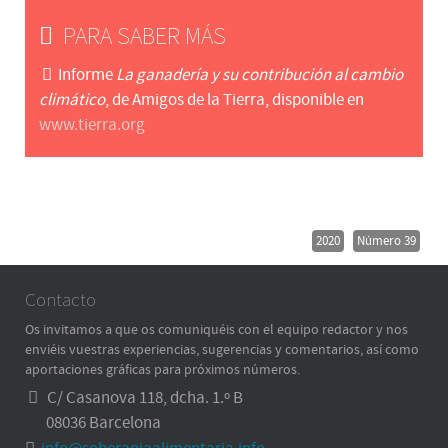
PARA SABER MÁS
Informe
La
ganadería y su contribución al cambio
climático
, de Amigos de la Tierra, disponible en
www.tierra.org
2020
Número 39
Contacto
Os invitamos a que os comuniquéis con el equipo redactor y nos
enviéis vuestras experiencias, sugerencias y comentarios, así como
aportaciones gráficas para próximos números.
C/ Casanova 118, dcha. 1.º B
08036 Barcelona