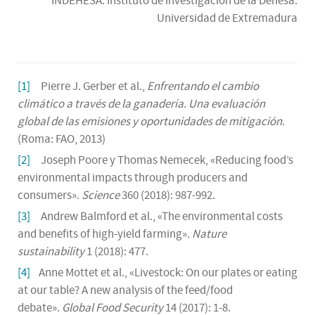
INDEHESA. Instituto de Investigación de la Dehesa.
Universidad de Extremadura
[1]
Pierre J. Gerber et al.,
Enfrentando el cambio
climático a través de la ganadería. Una evaluación
global de las emisiones y oportunidades de mitigación
.
(Roma: FAO, 2013)
[2]
Joseph Poore y Thomas Nemecek, «Reducing food’s
environmental impacts through producers and
consumers».
Science
360 (2018): 987-992.
[3]
Andrew Balmford et al., «The environmental costs
and benefits of high-yield farming».
Nature
sustainability
1 (2018): 477.
[4]
Anne Mottet et al., «Livestock: On our plates or eating
at our table? A new analysis of the feed/food
debate».
Global Food Security
14 (2017): 1-8.