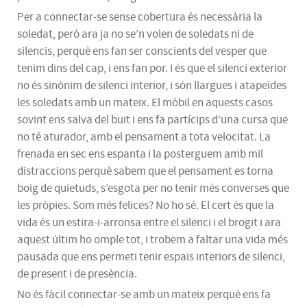
Per a connectar-se sense cobertura és necessària la
soledat, però ara ja no se’n volen de soledats ni de
silencis, perquè ens fan ser conscients del vesper que
tenim dins del cap, i ens fan por. I és que el silenci exterior
no és sinònim de silenci interior, i són llargues i atapeïdes
les soledats amb un mateix. El mòbil en aquests casos
sovint ens salva del buit i ens fa partícips d’una cursa que
no té aturador, amb el pensament a tota velocitat. La
frenada en sec ens espanta i la posterguem amb mil
distraccions perquè sabem que el pensament es torna
boig de quietuds, s’esgota per no tenir més converses que
les pròpies. Som més felices? No ho sé. El cert és que la
vida és un estira-i-arronsa entre el silenci i el brogit i ara
aquest últim ho omple tot, i trobem a faltar una vida més
pausada que ens permeti tenir espais interiors de silenci,
de present i de presència.
No és fàcil connectar-se amb un mateix perquè ens fa