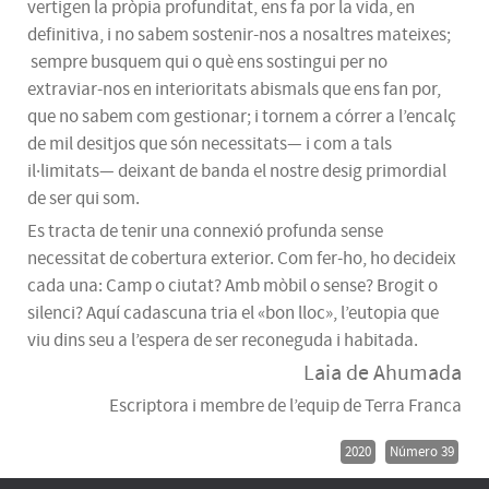
vertigen la pròpia profunditat, ens fa por la vida, en
definitiva, i no sabem sostenir-nos a nosaltres mateixes;
sempre busquem qui o què ens sostingui per no
extraviar-nos en interioritats abismals que ens fan por,
que no sabem com gestionar; i tornem a córrer a l’encalç
de mil desitjos que són necessitats— i com a tals
il·limitats— deixant de banda el nostre desig primordial
de ser qui som.
Es tracta de tenir una connexió profunda sense
necessitat de cobertura exterior. Com fer-ho, ho decideix
cada una: Camp o ciutat? Amb mòbil o sense? Brogit o
silenci? Aquí cadascuna tria el «bon lloc», l’eutopia que
viu dins seu a l’espera de ser reconeguda i habitada.
Laia de Ahumada
Escriptora i membre de l’equip de Terra Franca
2020
Número 39