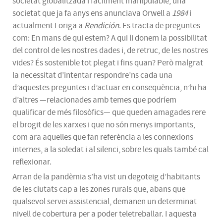
societat globalitzada i fàcilment manipulable, una
societat que ja fa anys ens anunciava Orwell a
1984
i
actualment Loriga a
Rendición
. Es tracta de preguntes
com: En mans de qui estem? A qui li donem la possibilitat
del control de les nostres dades i, de retruc, de les nostres
vides? És sostenible tot plegat i fins quan? Però malgrat
la necessitat d’intentar respondre’ns cada una
d’aquestes preguntes i d’actuar en conseqüència, n’hi ha
d’altres —relacionades amb temes que podríem
qualificar de més filosòfics— que queden amagades rere
el brogit de les xarxes i que no són menys importants,
com ara aquelles que fan referència a les connexions
internes, a la soledat i al silenci, sobre les quals també cal
reflexionar.
Arran de la pandèmia s’ha vist un degoteig d’habitants
de les ciutats cap a les zones rurals que, abans que
qualsevol servei assistencial, demanen un determinat
nivell de cobertura per a poder teletreballar. I aquesta