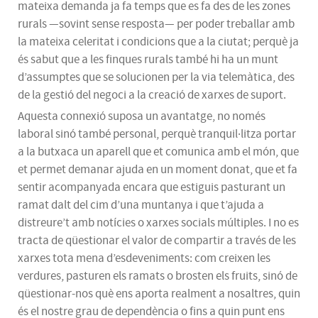
mateixa demanda ja fa temps que es fa des de les zones
rurals —sovint sense resposta— per poder treballar amb
la mateixa celeritat i condicions que a la ciutat; perquè ja
és sabut que a les finques rurals també hi ha un munt
d’assumptes que se solucionen per la via telemàtica, des
de la gestió del negoci a la creació de xarxes de suport.
Aquesta connexió suposa un avantatge, no només
laboral sinó també personal, perquè tranquil·litza portar
a la butxaca un aparell que et comunica amb el món, que
et permet demanar ajuda en un moment donat, que et fa
sentir acompanyada encara que estiguis pasturant un
ramat dalt del cim d’una muntanya i que t’ajuda a
distreure’t amb notícies o xarxes socials múltiples. I no es
tracta de qüestionar el valor de compartir a través de les
xarxes tota mena d’esdeveniments: com creixen les
verdures, pasturen els ramats o brosten els fruits, sinó de
qüestionar-nos què ens aporta realment a nosaltres, quin
és el nostre grau de dependència o fins a quin punt ens