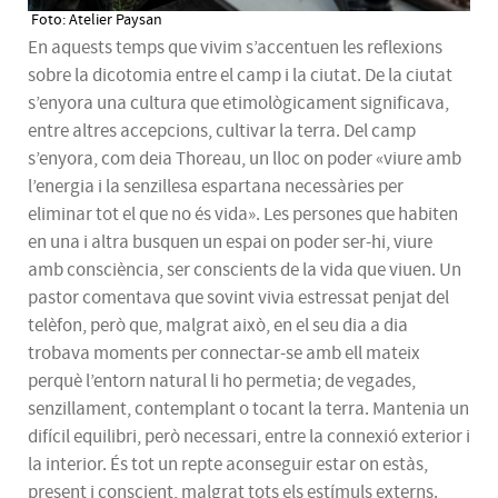
Foto: Atelier Paysan
En aquests temps que vivim s’accentuen les reflexions
sobre la dicotomia entre el camp i la ciutat. De la ciutat
s’enyora una cultura que etimològicament significava,
entre altres accepcions, cultivar la terra. Del camp
s’enyora, com deia Thoreau, un lloc on poder «viure amb
l’energia i la senzillesa espartana necessàries per
eliminar tot el que no és vida». Les persones que habiten
en una i altra busquen un espai on poder ser-hi, viure
amb consciència, ser conscients de la vida que viuen. Un
pastor comentava que sovint vivia estressat penjat del
telèfon, però que, malgrat això, en el seu dia a dia
trobava moments per connectar-se amb ell mateix
perquè l’entorn natural li ho permetia; de vegades,
senzillament, contemplant o tocant la terra. Mantenia un
difícil equilibri, però necessari, entre la connexió exterior i
la interior. És tot un repte aconseguir estar on estàs,
present i conscient, malgrat tots els estímuls externs.