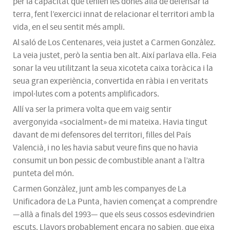
per la capacitat que tenien les dones allà de defensar la
terra, fent l’exercici innat de relacionar el territori amb la
vida, en el seu sentit més ampli.
Al saló de Los Centenares, veia justet a Carmen Gonzàlez.
La veia justet, però la sentia ben alt. Així parlava ella. Feia
sonar la veu utilitzant la seua xicoteta caixa toràcica i la
seua gran experiència, convertida en ràbia i en veritats
impol·lutes com a potents amplificadors.
Allí va ser la primera volta que em vaig sentir
avergonyida «socialment» de mi mateixa. Havia tingut
davant de mi defensores del territori, filles del País
Valencià, i no les havia sabut veure fins que no havia
consumit un bon pessic de combustible anant a l’altra
punteta del món.
Carmen Gonzàlez, junt amb les companyes de La
Unificadora de La Punta, havien començat a comprendre
—allà a finals del 1993— que els seus cossos esdevindrien
escuts. Llavors probablement encara no sabien, que eixa