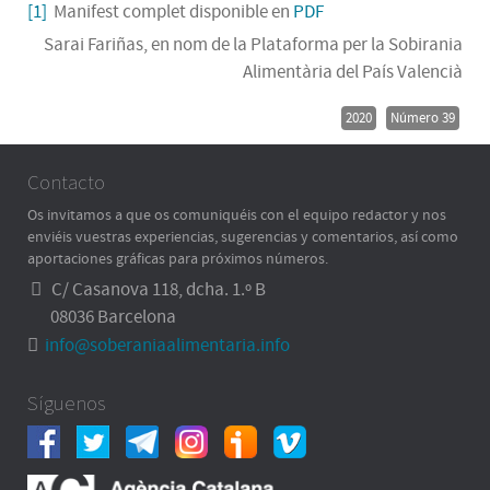
[1]
Manifest complet disponible en
PDF
Sarai Fariñas, en nom de la Plataforma per la Sobirania
Alimentària del País Valencià
2020
Número 39
Contacto
Os invitamos a que os comuniquéis con el equipo redactor y nos
enviéis vuestras experiencias, sugerencias y comentarios, así como
aportaciones gráficas para próximos números.
C/ Casanova 118, dcha. 1.º B
08036 Barcelona
info@soberaniaalimentaria.info
Síguenos