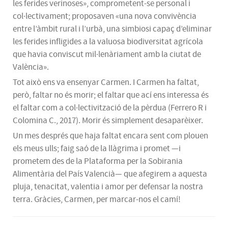
les ferides verinoses», comprometent-se personal i
col·lectivament; proposaven «una nova convivència
entre l’àmbit rural i l’urbà, una simbiosi capaç d’eliminar
les ferides infligides a la valuosa biodiversitat agrícola
que havia conviscut mil·lenàriament amb la ciutat de
València».
Tot això ens va ensenyar Carmen. I Carmen ha faltat,
però, faltar no és morir; el faltar que ací ens interessa és
el faltar com a col·lectivització de la pèrdua (Ferrero R i
Colomina C., 2017). Morir és simplement desaparèixer.
Un mes després que haja faltat encara sent com plouen
els meus ulls; faig saó de la llàgrima i promet —i
prometem des de la Plataforma per la Sobirania
Alimentària del País Valencià— que afegirem a aquesta
pluja, tenacitat, valentia i amor per defensar la nostra
terra. Gràcies, Carmen, per marcar-nos el camí!