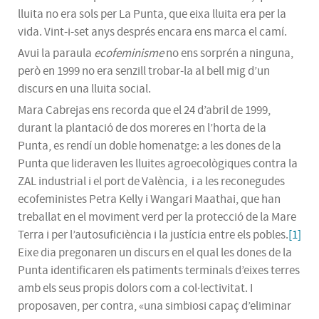
lluita no era sols per La Punta, que eixa lluita era per la
vida. Vint-i-set anys després encara ens marca el camí.
Avui la paraula
ecofeminisme
no ens sorprén a ninguna,
però en 1999 no era senzill trobar-la al bell mig d’un
discurs en una lluita social.
Mara Cabrejas ens recorda que el 24 d’abril de 1999,
durant la plantació de dos moreres en l’horta de la
Punta, es rendí un doble homenatge: a les dones de la
Punta que lideraven les lluites agroecològiques contra la
ZAL industrial i el port de València, i a les reconegudes
ecofeministes Petra Kelly i Wangari Maathai, que han
treballat en el moviment verd per la protecció de la Mare
Terra i per l’autosuficiència i la justícia entre els pobles.
[1]
Eixe dia pregonaren un discurs en el qual les dones de la
Punta identificaren els patiments terminals d’eixes terres
amb els seus propis dolors com a col·lectivitat. I
proposaven, per contra, «una simbiosi capaç d’eliminar