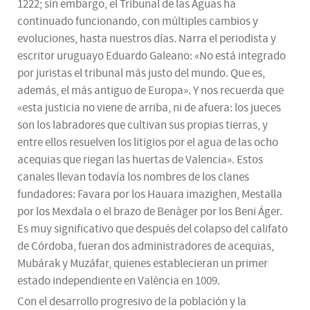
1222; sin embargo, el Tribunal de las Aguas ha
continuado funcionando, con múltiples cambios y
evoluciones, hasta nuestros días. Narra el periodista y
escritor uruguayo Eduardo Galeano: «No está integrado
por juristas el tribunal más justo del mundo. Que es,
además, el más antiguo de Europa». Y nos recuerda que
«esta justicia no viene de arriba, ni de afuera: los jueces
son los labradores que cultivan sus propias tierras, y
entre ellos resuelven los litigios por el agua de las ocho
acequias que riegan las huertas de Valencia». Estos
canales llevan todavía los nombres de los clanes
fundadores: Favara por los Hauara imazighen, Mestalla
por los Mexdala o el brazo de Benàger por los Beni Áger.
Es muy significativo que después del colapso del califato
de Córdoba, fueran dos administradores de acequias,
Mubárak y Muzáfar, quienes establecieran un primer
estado independiente en València en 1009.
Con el desarrollo progresivo de la población y la