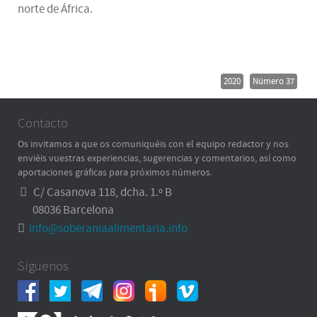
norte de África.
2020
Número 37
Contacto
Os invitamos a que os comuniquéis con el equipo redactor y nos
enviéis vuestras experiencias, sugerencias y comentarios, así como
aportaciones gráficas para próximos números.
C/ Casanova 118, dcha. 1.º B
08036 Barcelona
info@soberaniaalimentaria.info
Síguenos