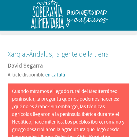
Xarq al-Ándalus, la gente de la tierra
David Segarra
Article disponible
en català
Cuando miramos el legado rural del Mediterráneo
peninsular, la pregunta que nos podemos hacer es:
¿qué no es árabe? Sin embargo, las técnicas
agrícolas llegaron a la península ibérica durante el
Neolítico, hace milenios. Los pueblos ibero, romano y
griego desarrollaron la agricultura que llegó desde