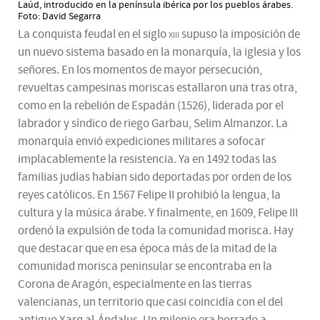
Laúd, introducido en la península ibérica por los pueblos árabes.
Foto: David Segarra
La conquista feudal en el siglo
xiii
supuso la imposición de
un nuevo sistema basado en la monarquía, la iglesia y los
señores. En los momentos de mayor persecución,
revueltas campesinas moriscas estallaron una tras otra,
como en la rebelión de Espadán (1526), liderada por el
labrador y síndico de riego Garbau, Selim Almanzor. La
monarquía envió expediciones militares a sofocar
implacablemente la resistencia. Ya en 1492 todas las
familias judías habían sido deportadas por orden de los
reyes católicos. En 1567 Felipe II prohibió la lengua, la
cultura y la música árabe. Y finalmente, en 1609, Felipe III
ordenó la expulsión de toda la comunidad morisca. Hay
que destacar que en esa época más de la mitad de la
comunidad morisca peninsular se encontraba en la
Corona de Aragón, especialmente en las tierras
valencianas, un territorio que casi coincidía con el del
antiguo Xarq al-Ándalus. Un milenio era borrado a