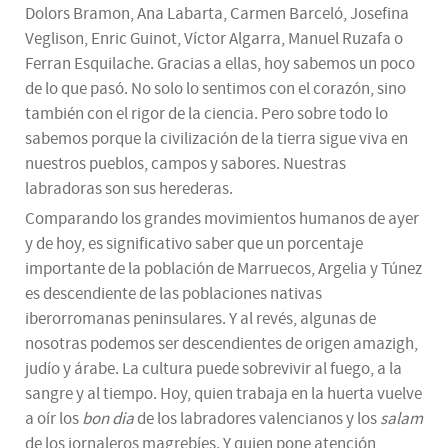
Dolors Bramon, Ana Labarta, Carmen Barceló, Josefina
Veglison, Enric Guinot, Víctor Algarra, Manuel Ruzafa o
Ferran Esquilache. Gracias a ellas, hoy sabemos un poco
de lo que pasó. No solo lo sentimos con el corazón, sino
también con el rigor de la ciencia. Pero sobre todo lo
sabemos porque la civilización de la tierra sigue viva en
nuestros pueblos, campos y sabores. Nuestras
labradoras son sus herederas.
Comparando los grandes movimientos humanos de ayer
y de hoy, es significativo saber que un porcentaje
importante de la población de Marruecos, Argelia y Túnez
es descendiente de las poblaciones nativas
iberorromanas peninsulares. Y al revés, algunas de
nosotras podemos ser descendientes de origen amazigh,
judío y árabe. La cultura puede sobrevivir al fuego, a la
sangre y al tiempo. Hoy, quien trabaja en la huerta vuelve
a oír los
bon dia
de los labradores valencianos y los
salam
de los jornaleros magrebíes. Y quien pone atención,