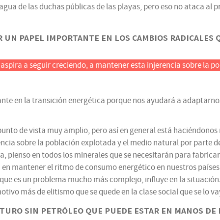
 agua de las duchas públicas de las playas, pero eso no ataca al
 un papel importante en los cambios radicales 
aspira a seguir creciendo, a mantener esta injerencia sobre la po
ante en la transición energética porque nos ayudará a adaptarno
punto de vista muy amplio, pero así en general está haciéndonos
encia sobre la población explotada y el medio natural por parte 
, pienso en todos los minerales que se necesitarán para fabricar
a en mantener el ritmo de consumo energético en nuestros paíse
que es un problema mucho más complejo, influye en la situación. To
otivo más de elitismo que se quede en la clase social que se lo va
turo sin petróleo que puede estar en manos de l