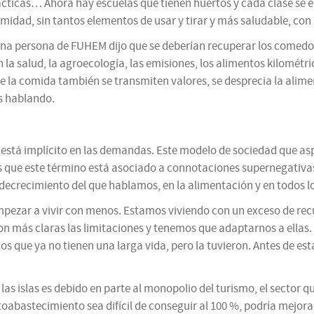
ácticas… Ahora hay escuelas que tienen huertos y cada clase se en
midad, sin tantos elementos de usar y tirar y más saludable, con
una persona de FUHEM dijo que se deberían recuperar los comed
n la salud, la agroecología, las emisiones, los alimentos kilométr
 la comida también se transmiten valores, se desprecia la alime
s hablando.
tá implícito en las demandas. Este modelo de sociedad que aspir
a es que este término está asociado a connotaciones supernegativa
 decrecimiento del que hablamos, en la alimentación y en todos l
pezar a vivir con menos. Estamos viviendo con un exceso de re
son más claras las limitaciones y tenemos que adaptarnos a ellas
que ya no tienen una larga vida, pero la tuvieron. Antes de esta
s islas es debido en parte al monopolio del turismo, el sector q
autoabastecimiento sea difícil de conseguir al 100 %, podría mejo