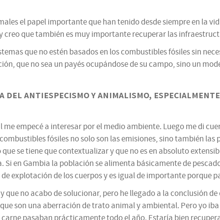
nimales el papel importante que han tenido desde siempre en la vid
 y creo que también es muy importante recuperar las infraestruct
stemas que no estén basados en los combustibles fósiles sin nec
ación, que no sea un payés ocupándose de su campo, sino un mod
 del antiespecismo y animalismo, especialmente
ual me empecé a interesar por el medio ambiente. Luego me di c
combustibles fósiles no solo son las emisiones, sino también las 
ro que se tiene que contextualizar y que no es en absoluto extensi
 Si en Gambia la población se alimenta básicamente de pescado, 
e explotación de los cuerpos y es igual de importante porque pa
y que no acabo de solucionar, pero he llegado a la conclusión de
, que son una aberración de trato animal y ambiental. Pero yo ib
sa carne pasaban prácticamente todo el año. Estaría bien recupera