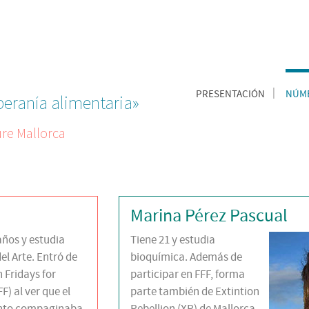
PRESENTACIÓN
NÚME
oberanía alimentaria»
ure Mallorca
Marina Pérez Pascual
años y estudia
Tiene 21 y estudia
el Arte. Entró de
bioquímica. Además de
 Fridays for
participar en FFF, forma
F) al ver que el
parte también de Extintion