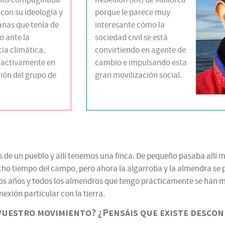
nto compaginaba
Rebellion (XR) de Mallorca
con su ideología y
porque le parece muy
anas que tenía de
interesante cómo la
o ante la
sociedad civil se está
ia climática.
convirtiendo en agente de
 activamente en
cambio e impulsando esta
ión del grupo de
gran movilización social.
es de un pueblo y allí tenemos una finca. De pequeño pasaba all
cho tiempo del campo, pero ahora la algarroba y la almendra se 
os años y todos los almendros que tengo prácticamente se han mu
xión particular con la tierra.
vuestro movimiento? ¿Pensáis que existe descone