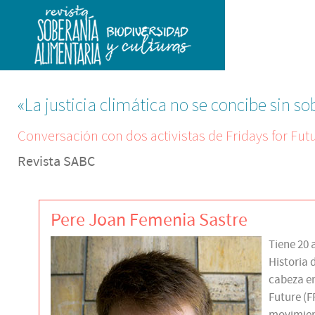
«La justicia climática no se concibe sin s
Conversación con dos activistas de Fridays for Fut
Revista SABC
Pere Joan Femenia Sastre
Tiene 20 
Historia d
cabeza en
Future (FF