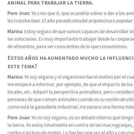
animal para trabajar la tierra.
Pere Joan:
Yo creo que sí, que se podría volver a dar a los a
les trataba bien. El año pasado estudié arquitectura popular
Marina:
Estoy segura de que somos capaces de desarrollar si
las soluciones. Es muy importante trabajar desde la cooper
de alimentos, para ser conscientes de lo que consumimos.
Estos años ha aumentado mucho la influencia
este tema?
Marina:
Yo soy vegana y el veganismo fue el motivo por el c
me empecé a informar, por ejemplo, de que el impacto de los 
locales, etc. Adquirí la perspectiva animalista, pero conside
personas de que coman animales cuando es su sostén de vida.
como está la ganadería industrial, me parece una forma más d
Pere Joan:
Yo no soy vegano, es un debate interno que tengo 
la tierra. Yo estoy totalmente en contra de las macrogranjas
cerdos e incluso de ovejas. Lo hacían una vez al año y con e