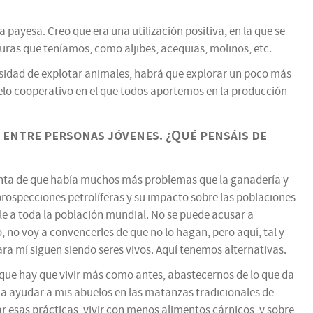
a payesa. Creo que era una utilización positiva, en la que se
uras que teníamos, como aljibes, acequias, molinos, etc.
esidad de explotar animales, habrá que explorar un poco más
elo cooperativo en el que todos aportemos en la producción
 entre personas jóvenes. ¿Qué pensáis de
uenta de que había muchos más problemas que la ganadería y
prospecciones petrolíferas y su impacto sobre las poblaciones
ble a toda la población mundial. No se puede acusar a
no voy a convencerles de que no lo hagan, pero aquí, tal y
ra mí siguen siendo seres vivos. Aquí tenemos alternativas.
 que hay que vivir más como antes, abastecernos de lo que da
a a ayudar a mis abuelos en las matanzas tradicionales de
r esas prácticas, vivir con menos alimentos cárnicos, y sobre