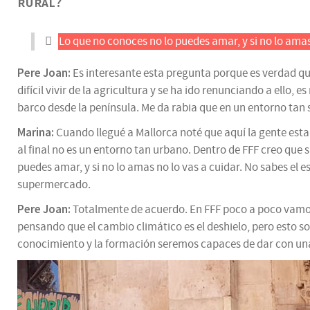
rural?
Lo que no conoces no lo puedes amar, y si no lo amas
Pere Joan:
Es interesante esta pregunta porque es verdad que
difícil vivir de la agricultura y se ha ido renunciando a ello, 
barco desde la península. Me da rabia que en un entorno tan 
Marina:
Cuando llegué a Mallorca noté que aquí la gente estab
al final no es un entorno tan urbano. Dentro de FFF creo que 
puedes amar, y si no lo amas no lo vas a cuidar. No sabes el 
supermercado.
Pere Joan:
Totalmente de acuerdo. En FFF poco a poco vamos 
pensando que el cambio climático es el deshielo, pero esto so
conocimiento y la formación seremos capaces de dar con una