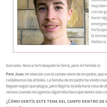
movimie
muy bien 
con las g
hacer alg
emergenc
Participó
la formac
Mallorca.
bancales. Nunca he trabajado la tierra, pero mi familia sí.
Pere Joan:
Mi relación con el campo viene de mi padre, que 
cuidábamos los árboles. La familia de mi padre ha vivido mu
lleguen según que plagas, pero llegó la
Xylella
hará cosa de d
verano cuando recogemos algarroba hace que sienta una cone
¿Cómo sentís este tema del campo dentro de 