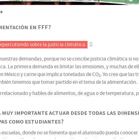
ca
imentación en FFF?
repercutiendo sobre la justicia climática.
nuestras demandas, porque no se concibe justicia climática si no
tica. La primera demanda es limitar las emisiones, y muchas de e
n México y carne que implica toneladas de CO
. Yo creo que las
2
mbién tenemos que tomar partido en el tema de la alimentación.
interrelacionado y hables de alimentos, de agua o de temperatura,
a muy importante actuar desde todas las dimens
pas como estudiantes?
as escuelas, donde no se fomenta que el alumnado pueda conocer 