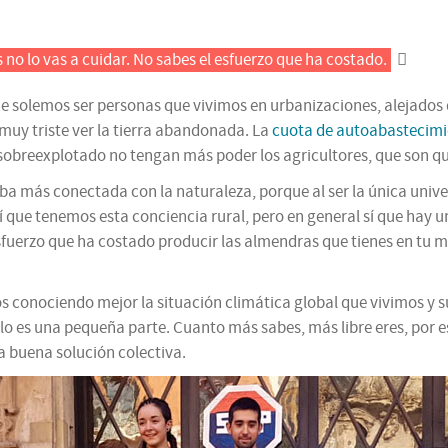
 no lo vas a cuidar. No sabes el esfuerzo que ha costado.
 solemos ser personas que vivimos en urbanizaciones, alejados d
es muy triste ver la tierra abandonada. La
cuota de autoabastecimie
sobreexplotado no tengan más poder los agricultores, que son qui
a más conectada con la naturaleza, porque al ser la única univer
sí que tenemos esta conciencia rural, pero en general sí que hay u
esfuerzo que ha costado producir las almendras que tienes en tu 
conociendo mejor la situación climática global que vivimos y su
lo es una pequeña parte. Cuanto más sabes, más libre eres, por e
 buena solución colectiva.