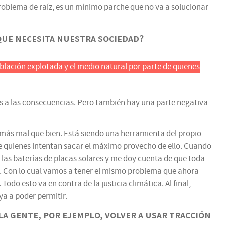
 problema de raíz, es un mínimo parche que no va a solucionar
que necesita nuestra sociedad?
blación explotada y el medio natural por parte de quienes
s a las consecuencias. Pero también hay una parte negativa
 más mal que bien. Está siendo una herramienta del propio
de quienes intentan sacar el máximo provecho de ello. Cuando
 las baterías de placas solares y me doy cuenta de que toda
s. Con lo cual vamos a tener el mismo problema que ahora
do esto va en contra de la justicia climática. Al final,
ya a poder permitir.
a gente, por ejemplo, volver a usar tracción