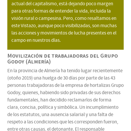
actual del capitalismo, está dejando poco margen
para otras formas de entender la vida, incluida la
visión rural o campesina. Pero, como resaltamos en
este Vistazo, aunque poco visibilizadas, son muchas
las acciones y movimientos de lucha presentes en el
campo en nuestros días.
Movilización de trabajadoras del Grupo
Godoy (Almería)
En la provincia de Almería ha tenido lugar recientemente
(otoño 2019) una huelga de 30 días por parte de las 43
personas trabajadoras de la empresa de hortalizas Grupo
Godoy, quienes, habiendo sido privadas de sus derechos
fundamentales, han decidido reclamarlos de forma
clara, concisa, política y simbólica. Un incumplimiento
de los estatutos, una ausencia salarial y una falta de
respeto a las condiciones que les corresponden fueron,
entre otras causas, el detonante. El responsable