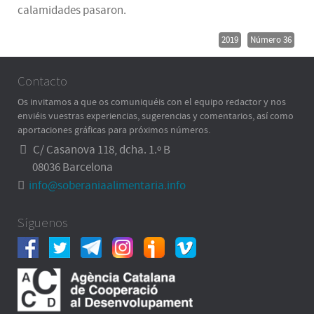
calamidades pasaron.
2019
Número 36
Contacto
Os invitamos a que os comuniquéis con el equipo redactor y nos
enviéis vuestras experiencias, sugerencias y comentarios, así como
aportaciones gráficas para próximos números.
C/ Casanova 118, dcha. 1.º B
08036 Barcelona
info@soberaniaalimentaria.info
Síguenos