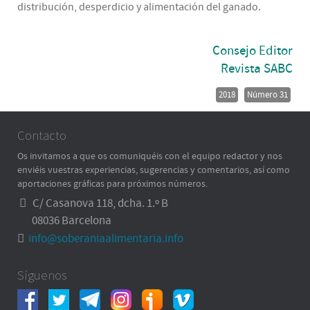
distribución, desperdicio y alimentación del ganado.
Consejo Editor
Revista SABC
2018
Número 31
Contacto
Os invitamos a que os comuniquéis con el equipo redactor y nos
enviéis vuestras experiencias, sugerencias y comentarios, así como
aportaciones gráficas para próximos números.
C/ Casanova 118, dcha. 1.º B
08036 Barcelona
info@soberaniaalimentaria.info
Síguenos