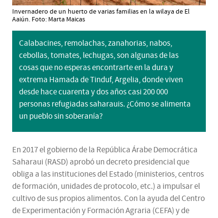
Invernadero de un huerto de varias familias en la wilaya de El
Aaiún. Foto: Marta Maicas
Calabacines, remolachas, zanahorias, nabos,
cebollas, tomates, lechugas, son algunas de las
cosas que no esperas encontrarte en la dura y
extrema Hamada de Tinduf, Argelia, donde viven
desde hace cuarenta y dos años casi 200 000
personas refugiadas saharauis. ¿Cómo se alimenta
un pueblo sin soberanía?
En 2017 el gobierno de la República Árabe Democrática
Saharaui (RASD) aprobó un decreto presidencial que
obliga a las instituciones del Estado (ministerios, centros
de formación, unidades de protocolo, etc.) a impulsar el
cultivo de sus propios alimentos. Con la ayuda del Centro
de Experimentación y Formación Agraria (CEFA) y de