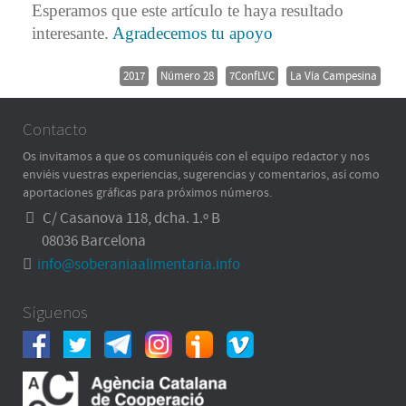
Esperamos que este artículo te haya resultado
interesante.
Agradecemos tu apoyo
2017
Número 28
7ConfLVC
La Vía Campesina
Contacto
Os invitamos a que os comuniquéis con el equipo redactor y nos
enviéis vuestras experiencias, sugerencias y comentarios, así como
aportaciones gráficas para próximos números.
C/ Casanova 118, dcha. 1.º B
08036 Barcelona
info@soberaniaalimentaria.info
Síguenos