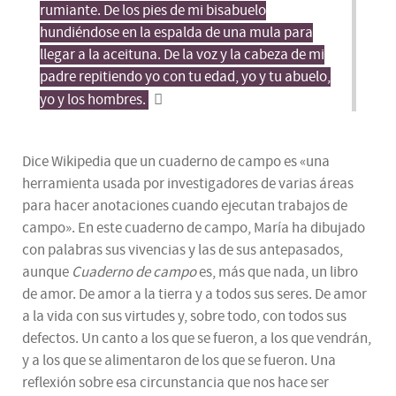
rumiante. De los pies de mi bisabuelo
hundiéndose en la espalda de una mula para
llegar a la aceituna. De la voz y la cabeza de mi
padre repitiendo yo con tu edad, yo y tu abuelo,
yo y los hombres.
Dice Wikipedia que un cuaderno de campo es «una
herramienta usada por investigadores de varias áreas
para hacer anotaciones cuando ejecutan trabajos de
campo». En este cuaderno de campo, María ha dibujado
con palabras sus vivencias y las de sus antepasados,
aunque
Cuaderno de campo
es, más que nada, un libro
de amor. De amor a la tierra y a todos sus seres. De amor
a la vida con sus virtudes y, sobre todo, con todos sus
defectos. Un canto a los que se fueron, a los que vendrán,
y a los que se alimentaron de los que se fueron. Una
reflexión sobre esa circunstancia que nos hace ser