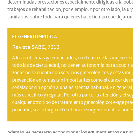
determinadas prestaciones especialmente dirigidas a la pobla
trabajos de rehabilitación, por ejemplo. Y por otro lado, la u
sanitarios, sobre todo para quienes hace tiempo que dejaro
EL GÉNERO IMPORTA
Revista SABC, 2010
A los problemas ya enunciados, en el caso de las mujeres s
todo las de cierta edad, no tienen autonomía para acudir a
zonas no se cuenta con servicios ginecológicos y estas mu
prevención en temas tan importantes como el cáncer de m
señalados sin opción a una asistencia habitual. En genera
más específico y regular. Por otra parte, la atención y el
cualquier otro tipo de tratamiento ginecológico) exige pr
peor aún, si a lo largo del embarazo surgen complicaciones
Además, es necesario acondicionar los equipamientos de nume