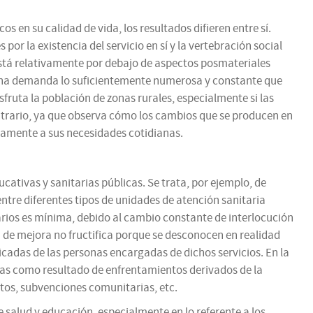
 en su calidad de vida, los resultados difieren entre sí.
or la existencia del servicio en sí y la vertebración social
está relativamente por debajo de aspectos posmateriales
de una demanda lo suficientemente numerosa y constante que
sfruta la población de zonas rurales, especialmente si las
ontrario, ya que observa cómo los cambios que se producen en
adamente a sus necesidades cotidianas.
ativas y sanitarias públicas. Se trata, por ejemplo, de
ntre diferentes tipos de unidades de atención sanitaria
tarios es mínima, debido al cambio constante de interlocución
ta de mejora no fructifica porque se desconocen en realidad
icadas de las personas encargadas de dichos servicios. En la
llas como resultado de enfrentamientos derivados de la
tos, subvenciones comunitarias, etc.
 salud y educación, especialmente en lo referente a los