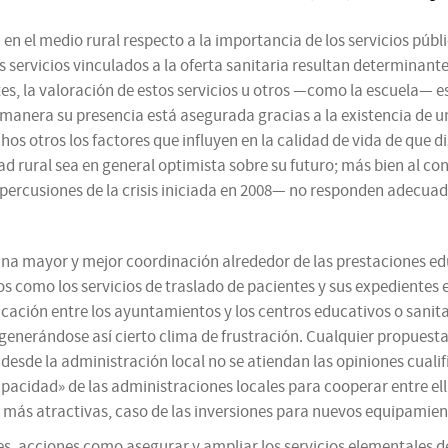
el medio rural respecto a la importancia de los servicios públicos
servicios vinculados a la oferta sanitaria resultan determinantes p
es, la valoración de estos servicios u otros —como la escuela— 
una manera su presencia está asegurada gracias a la existencia 
os otros los factores que influyen en la calidad de vida de que di
d rural sea en general optimista sobre su futuro; más bien al c
 repercusiones de la crisis iniciada en 2008— no responden adecu
una mayor y mejor coordinación alrededor de las prestaciones educ
s como los servicios de traslado de pacientes y sus expedientes e
nicación entre los ayuntamientos y los centros educativos o sani
, generándose así cierto clima de frustración. Cualquier propues
desde la administración local no se atiendan las opiniones cualif
apacidad» de las administraciones locales para cooperar entre e
 más atractivas, caso de las inversiones para nuevos equipamien
s, acciones como asegurar y ampliar los servicios elementales de