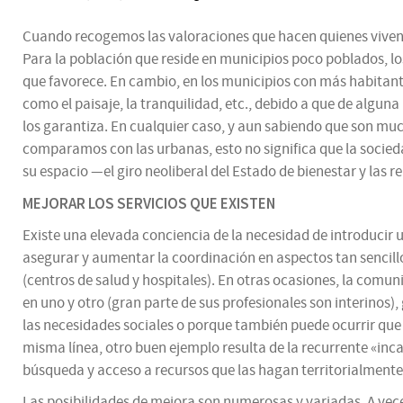
Cuando recogemos las valoraciones que hacen quienes viven en 
Para la población que reside en municipios poco poblados, los 
que favorece. En cambio, en los municipios con más habitant
como el paisaje, la tranquilidad, etc., debido a que de alg
los garantiza. En cualquier caso, y aun sabiendo que son much
comparamos con las urbanas, esto no significa que la socieda
su espacio —el giro neoliberal del Estado de bienestar y las
MEJORAR LOS SERVICIOS QUE EXISTEN
Existe una elevada conciencia de la necesidad de introducir 
asegurar y aumentar la coordinación en aspectos tan sencillo
(centros de salud y hospitales). En otras ocasiones, la comu
en uno y otro (gran parte de sus profesionales son interinos)
las necesidades sociales o porque también puede ocurrir que 
misma línea, otro buen ejemplo resulta de la recurrente «inc
búsqueda y acceso a recursos que las hagan territorialmente
Las posibilidades de mejora son numerosas y variadas. A vece