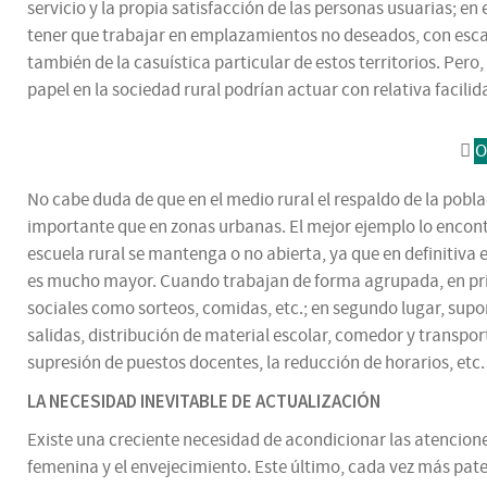
servicio y la propia satisfacción de las personas usuarias; 
tener que trabajar en emplazamientos no deseados, con escaso
también de la casuística particular de estos territorios. Per
papel en la sociedad rural podrían actuar con relativa facil
O
No cabe duda de que en el medio rural el respaldo de la pob
importante que en zonas urbanas. El mejor ejemplo lo encont
escuela rural se mantenga o no abierta, ya que en definitiva 
es mucho mayor. Cuando trabajan de forma agrupada, en prime
sociales como sorteos, comidas, etc.; en segundo lugar, sup
salidas, distribución de material escolar, comedor y transporte
supresión de puestos docentes, la reducción de horarios, etc.
LA NECESIDAD INEVITABLE DE ACTUALIZACIÓN
Existe una creciente necesidad de acondicionar las atencion
femenina y el envejecimiento. Este último, cada vez más pate