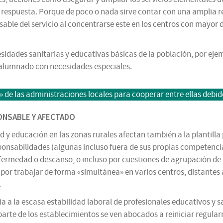
 respuesta. Porque de poco o nada sirve contar con una amplia re
nsable del servicio al concentrarse este en los centros con mayo
idades sanitarias y educativas básicas de la población, por eje
 alumnado con necesidades especiales.
 de las administraciones locales para cooperar entre ellas debi
ONSABLE Y AFECTADO
ud y educación en las zonas rurales afectan también a la plantilla
onsabilidades (algunas incluso fuera de sus propias competencia
 enfermedad o descanso, o incluso por cuestiones de agrupación 
n por trabajar de forma «simultánea» en varios centros, distante
.
a la escasa estabilidad laboral de profesionales educativos y sani
arte de los establecimientos se ven abocados a reiniciar regular