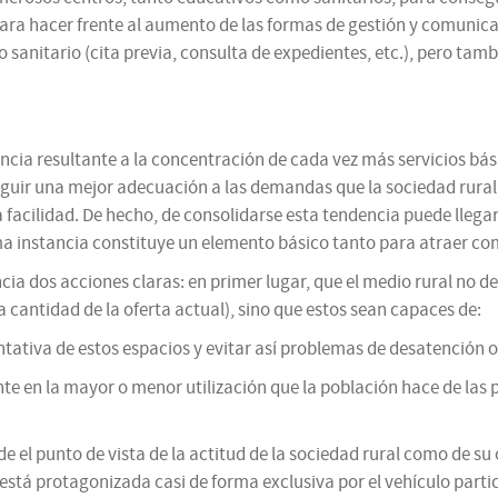
ra hacer frente al aumento de las formas de gestión y comunicaci
sanitario (cita previa, consulta de expedientes, etc.), pero tam
dencia resultante a la concentración de cada vez más servicios bá
ir una mejor adecuación a las demandas que la sociedad rural p
ilidad. De hecho, de consolidarse esta tendencia puede llegar 
ima instancia constituye un elemento básico tanto para atraer com
dencia dos acciones claras: en primer lugar, que el medio rural 
a cantidad de la oferta actual), sino que estos sean capaces de:
tiva de estos espacios y evitar así problemas de desatención o in
e en la mayor o menor utilización que la población hace de las 
sde el punto de vista de la actitud de la sociedad rural como de 
está protagonizada casi de forma exclusiva por el vehículo partic