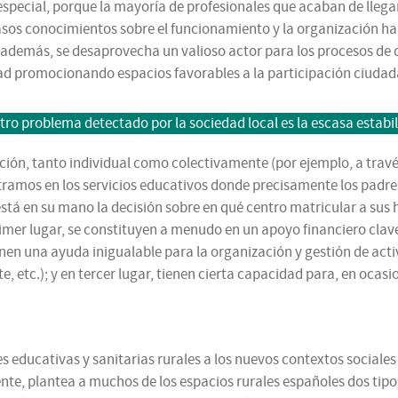
en especial, porque la mayoría de profesionales que acaban de ll
s conocimientos sobre el funcionamiento y la organización habitu
o, además, se desaprovecha un valioso actor para los procesos de d
idad promocionando espacios favorables a la participación ciuda
tro problema detectado por la sociedad local es la escasa estabil
lación, tanto individual como colectivamente (por ejemplo, a tr
ramos en los servicios educativos donde precisamente los padres
está en su mano la decisión sobre en qué centro matricular a sus h
r lugar, se constituyen a menudo en un apoyo financiero clave a
onen una ayuda inigualable para la organización y gestión de act
, etc.); y en tercer lugar, tienen cierta capacidad para, en ocasion
es educativas y sanitarias rurales a los nuevos contextos social
nte, plantea a muchos de los espacios rurales españoles dos tipo