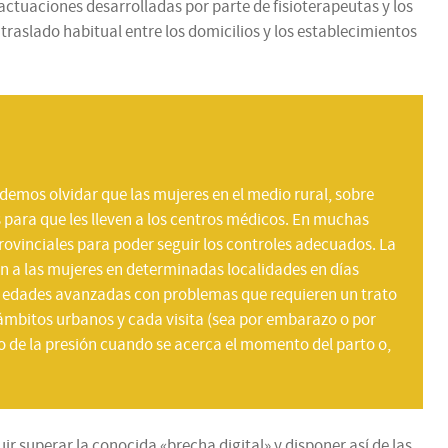
ctuaciones desarrolladas por parte de fisioterapeutas y los
 traslado habitual entre los domicilios y los establecimientos
demos olvidar que las mujeres en el medio rural, sobre
s para que les lleven a los centros médicos. En muchas
rovinciales para poder seguir los controles adecuados. La
 a las mujeres en determinadas localidades en días
 a edades avanzadas con problemas que requieren un trato
 ámbitos urbanos y cada visita (sea por embarazo o por
 de la presión cuando se acerca el momento del parto o,
 superar la conocida «brecha digital» y disponer así de las