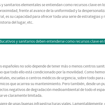
vos y sanitarios elementales se entiendan como recursos clave en l
 proximidad, frente al avance de la uniformidad y la despersonal
ral, es su capacidad para ofrecer toda una serie de estrategias y
istoria del lugar, etc.
educativos y sanitarios deben entenderse como recursos clave en 
les españoles no solo depende de tener más o menos centros sanita
no que todo ello está condicionado por la movilidad. Como hemos
spitales, escuelas o centros médicos de urgencia, sobre todo para
micos que acarrea su mantenimiento. Pero también, desde un pu
tos negativos de degradación medioambiental de todo el espacio,
se ve claramente limitada.
quiere de unas buenas infraestructuras viales. Lamentablemente, 