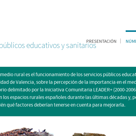
PRESENTACIÓN
NÚME
 públicos educativos y sanitarios
 medio rural es el funcionamiento de los servicios públicos educat
idad de Valencia, sobre la percepción de la importancia en el med
ritorio delimitado por la Iniciativa Comunitaria LEADER+ (2000-200
en los espacios rurales españoles durante las últimas décadas y,
bién qué factores deberían tenerse en cuenta para mejorarla.