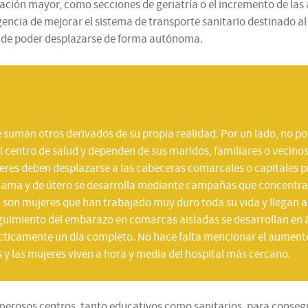
ción mayor, como secciones de geriatría o el incremento de las a
rgencia de mejorar el sistema de transporte sanitario destinado al
n de poder desplazarse de forma autónoma.
e suman otros derivados de su propia realidad. Por un lado, no po
l centro de salud y dependen de sus maridos, familiares o vecino
jeres deben desplazarse a las cabeceras comarcales o capitales p
ama y de útero se desarrolla mediante campañas que concentran
l, son mujeres que han trabajado muy duro toda su vida y llegan
 seguimiento del embarazo en comarcas aisladas se desarrollan en
ácticamente un día completo. No hace falta mencionar el aumento
 y las mujeres viven a hora y media del hospital más cercano.
rosos centros, tanto educativos como sanitarios, para conseguir