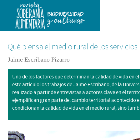
Qué piensa el medio rural de los servicios
Jaime Escribano Pizarro
Uno de los factores que determinan la calidad de vida en el
este artículo los trabajos de Jaime Escribano, de la Univers
realizado a partir de entrevistas a actores clave en el ter
ejemplifican gran parte del cambio territorial acontecido 
condicionan la calidad de vida en el medio rural, sino tam