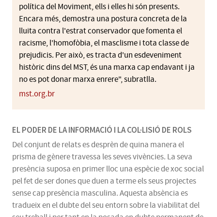
política del Moviment, ells i elles hi són presents.
Encara més, demostra una postura concreta de la
lluita contra l'estrat conservador que fomenta el
racisme, l'homofòbia, el masclisme i tota classe de
prejudicis. Per això, es tracta d'un esdeveniment
històric dins del
MST
, és una marxa cap endavant i ja
no es pot donar marxa enrere", subratlla.
mst.org.br
EL PODER DE LA INFORMACIÓ I LA COL·LISIÓ DE ROLS
Del conjunt de relats es desprèn de quina manera el
prisma de gènere travessa les seves vivències. La seva
presència suposa en primer lloc una espècie de xoc social
pel fet de ser dones que duen a terme els seus projectes
sense cap presència masculina. Aquesta absència es
tradueix en el dubte del seu entorn sobre la viabilitat del