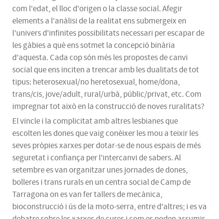
com l'edat, el lloc d'origen o la classe social. Afegir
elements a l'anàlisi de la realitat ens submergeix en
l'univers d'infinites possibilitats necessari per escapar de
les gàbies a què ens sotmet la concepció binària
d'aquesta. Cada cop són més les propostes de canvi
social que ens inciten a trencar amb les dualitats de tot
tipus: heterosexual/no
heretosexual
, home/dona,
trans
/
cis
, jove/adult, rural/urbà, públic/privat, etc. Com
impregnar tot això en la construcció de noves
ruralitats
?
El vincle i la complicitat amb altres lesbianes que
escolten les dones que vaig conèixer les mou a teixir les
seves pròpies xarxes per dotar-se de nous espais de més
seguretat i confiança per l'intercanvi de sabers. Al
setembre es van organitzar unes jornades de dones,
bolleres
i
trans
rurals en un centra social de Camp de
Tarragona on es van fer tallers de mecànica,
bioconstrucció i ús de la moto-serra, entre d'altres; i es va
debatre sobre les xarxes de cures i com es poden assumir