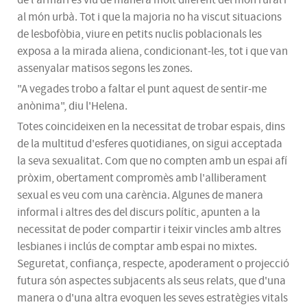
al món urbà. Tot i que la majoria no ha viscut situacions
de
lesbofòbia
, viure en petits nuclis poblacionals les
exposa a la mirada aliena, condicionant-les, tot i que van
assenyalar matisos segons les zones.
"A vegades trobo a faltar el punt aquest de sentir-me
anònima", diu l'Helena.
Totes coincideixen en la necessitat de trobar espais, dins
de la multitud d'esferes quotidianes, on sigui acceptada
la seva sexualitat. Com que no compten amb un espai afí
pròxim, obertament compromès amb l'alliberament
sexual es veu com una carència. Algunes de manera
informal i altres des del discurs polític, apunten a la
necessitat de poder compartir i teixir vincles amb altres
lesbianes i inclús de comptar amb espai no mixtes.
Seguretat, confiança, respecte, apoderament o projecció
futura són aspectes subjacents als seus relats, que d'una
manera o d'una altra evoquen les seves estratègies vitals