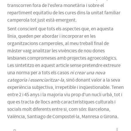
transcorren fora de l'esfera monetària i sobre el
repartiment equitatiu de les cures dins la unitat familiar
camperola tot just està emergent.
Sent conscient que tots els aspectes que, en aquesta
línia, queden per abordar i incorporar en les
organitzacions camperoles, al meu treball final de
màster vaig analitzar les vivències de nou dones
lesbianes compromeses amb projectes agroecològics.
Les sintetitzo en aquest article sense pretendre extreure
una norma per a tots els casos
ni crear una nova
categoria i
essenciaritzar
-la
, sinó donant valor a la seva
experiència subjectiva, irrepetible i inqüestionable. Tenen
entre 2 i 45 anys i la majoria viu prop d'un nucli urbà, tot i
que es tracta de llocs amb característiques culturals i
socials molt diferents entre si, com són: Barcelona,
València, Santiago de Compostel·la, Manresa o Girona.