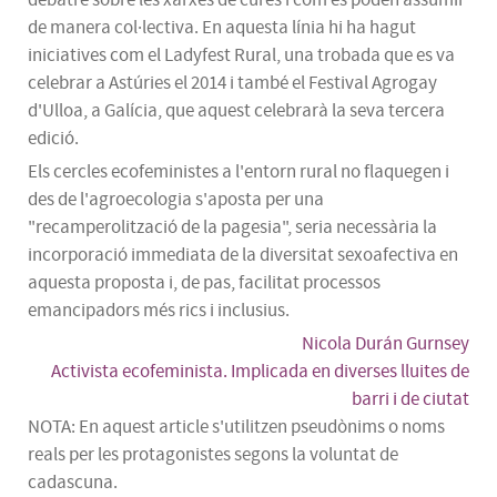
de manera col·lectiva. En aquesta línia hi ha hagut
iniciatives com el
Ladyfest
Rural, una trobada que es va
celebrar a Astúries el 2014 i també el Festival
Agrogay
d'
Ulloa
, a Galícia, que aquest celebrarà la seva tercera
edició.
Els cercles
ecofeministes
a l'entorn rural no flaquegen i
des de l'agroecologia s'aposta per una
"
recamperolització
de la pagesia", seria necessària la
incorporació immediata de la diversitat
sexoafectiva
en
aquesta proposta i, de pas, facilitat processos
emancipadors més rics i inclusius.
Nicola Durán Gurnsey
Activista ecofeminista. Implicada en diverses lluites de
barri i de ciutat
NOTA: En aquest article s'utilitzen pseudònims o noms
reals per les protagonistes segons la voluntat de
cadascuna.