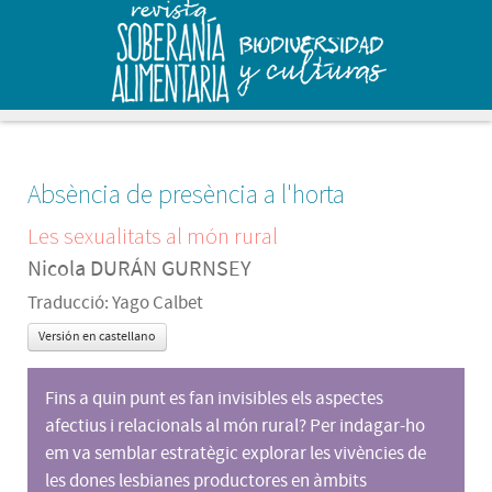
Absència de presència a l'horta
Les sexualitats al món rural
Nicola DURÁN GURNSEY
Traducció: Yago Calbet
Versión en castellano
Fins a quin punt es fan invisibles els aspectes
afectius i relacionals al món rural? Per indagar-ho
em va semblar estratègic explorar les vivències de
les dones lesbianes productores en àmbits