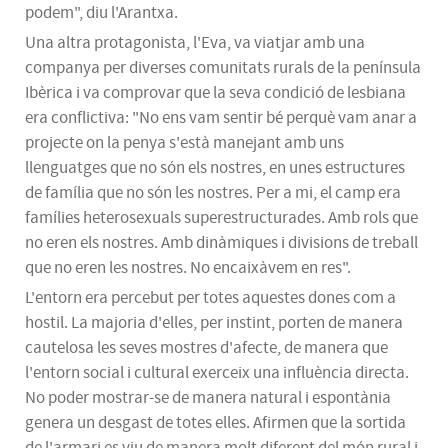
podem", diu l'Arantxa.
Una altra protagonista, l'Eva, va viatjar amb una
companya per diverses comunitats rurals de la península
Ibèrica i va comprovar que la seva condició de lesbiana
era conflictiva: "No ens vam sentir bé perquè vam anar a
projecte on la penya s'està manejant amb uns
llenguatges que no són els nostres, en unes estructures
de família que no són les nostres. Per a mi, el camp era
famílies heterosexuals
superestructurades
. Amb rols que
no eren els nostres. Amb dinàmiques i divisions de treball
que no eren les nostres. No encaixàvem en res".
L'entorn era percebut per totes aquestes dones com a
hostil. La majoria d'elles, per instint, porten de manera
cautelosa les seves mostres d'afecte, de manera que
l'entorn social i cultural exerceix una influència directa.
No poder mostrar-se de manera natural i espontània
genera un desgast de totes elles. Afirmen que la sortida
de l'armari es viu de manera molt diferent del món rural i