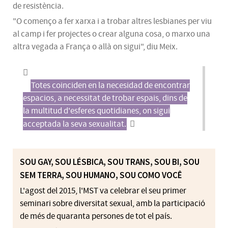
de resistència.
"O començo a fer xarxa i a trobar altres lesbianes per viu
al camp i fer projectes o crear alguna cosa, o marxo una
altra vegada a França o allà on sigui", diu Meix.
Totes coinciden en la necesidad de encontrar
espacios, a necessitat de trobar espais, dins de
la multitud d'esferes quotidianes, on sigui
acceptada la seva sexualitat.
SOU GAY, SOU LÉSBICA, SOU TRANS, SOU BI, SOU
SEM TERRA, SOU HUMANO, SOU COMO VOCÊ
L'agost del 2015, l'
MST
va celebrar el seu primer
seminari sobre diversitat sexual, amb la participació
de més de quaranta persones de tot el país.