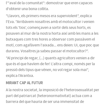
l'"aval de la comunitat": demostrar que eren capaces
d'obtenir una bona collita.
"Llavors, els primers mesos era
superviolent
", explica
l'Eva. "Arribàvem nosaltres amb el motocultor i venien
tots els '
tios'
, començaven a sortir dels seus horts, es
posaven al mur de la nostra horta així amb les mans a les
butxaques com tres hores a observar com passàvem el
motí, com agafàvem l'aixada... ens deien: Ui, que poc que
durareu. Vosaltres ja sabeu passar el motocultor?".
"Al principi de regar
, (
...) quants agricultors venien a dir
que és el que havíem de fer! L'altra
compi
, només per la
pressió dels tipus que vénen, no vol regar sola mai",
explica l'Arantxa.
MIRANT CAP AL FUTUR
A la nostra societat, la imposició de l'heterosexualitat per
part del patriarcat (
heteronormativitat
) actua com a
barrera del que hauria de ser una immensitat de