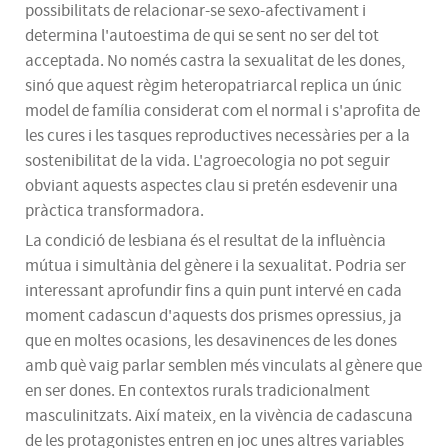
possibilitats de relacionar-se sexo-afectivament i
determina l'autoestima de qui se sent no ser del tot
acceptada. No només castra la sexualitat de les dones,
sinó que aquest règim
heteropatriarcal
replica un únic
model de família considerat com el normal i s'aprofita de
les cures i les tasques reproductives necessàries per a la
sostenibilitat de la vida. L'agroecologia no pot seguir
obviant aquests aspectes clau si pretén esdevenir una
pràctica transformadora.
La condició de lesbiana és el resultat de la influència
mútua i simultània del gènere i la sexualitat. Podria ser
interessant aprofundir fins a quin punt intervé en cada
moment cadascun d'aquests dos prismes opressius, ja
que en moltes ocasions, les desavinences de les dones
amb què vaig parlar semblen més vinculats al gènere que
en ser dones. En contextos rurals tradicionalment
masculinitzats. Així mateix, en la vivència de cadascuna
de les protagonistes entren en joc unes altres variables