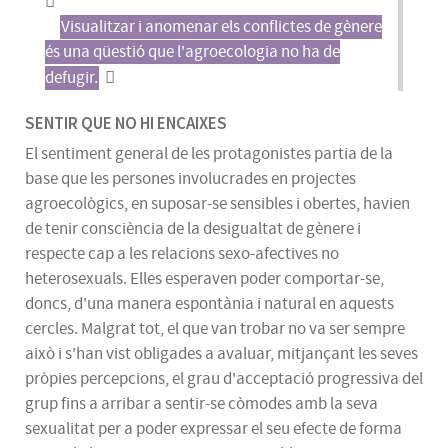
Visualitzar i anomenar els conflictes de gènere
és una qüestió que l'agroecologia no ha de
defugir.
SENTIR QUE NO HI ENCAIXES
El sentiment general de les protagonistes partia de la
base que les persones involucrades en projectes
agroecològics, en suposar-se sensibles i obertes, havien
de tenir consciència de la desigualtat de gènere i
respecte cap a les relacions sexo-afectives no
heterosexuals. Elles esperaven poder comportar-se,
doncs, d'una manera espontània i natural en aquests
cercles. Malgrat tot, el que van trobar no va ser sempre
això i s'han vist obligades a avaluar, mitjançant les seves
pròpies percepcions, el grau d'acceptació progressiva del
grup fins a arribar a sentir-se còmodes amb la seva
sexualitat per a poder expressar el seu efecte de forma