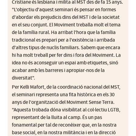
Cristiane és
lesbiana i milita al
MST
des de fa 15 anys.
"L'objectiu d'aquest seminari és pensar en formes
d'abordar els prejudicis dins del
MST
i de la societat
en el seu conjunt. El Moviment treballa molt el tema
de la família rural. Ha arribat l'hora que la família
tradicional es prepari per a l'existència i arribada
d'altres tipus de nuclis familiars. Sabem que encara
hi ha molt treball per fer dins i fora del Moviment. La
idea no és aconseguir un espai amb etiquetes, sinó
acabar amb les barreres i apropiar-nos de la
diversitat".
Per
Kelli
Mafort
, de la coordinació nacional del
MST
,
el seminari representa una fita històrica en els 30
anys de l'organització del Moviment Sense Terra.
"Aquesta trobada dóna visibilitat al col·lectiu LGTB,
representant de la lluita al camp. És un pas
fonamental per tal de reconèixer que, en la nostra
base social, en la nostra militància i en la direcció