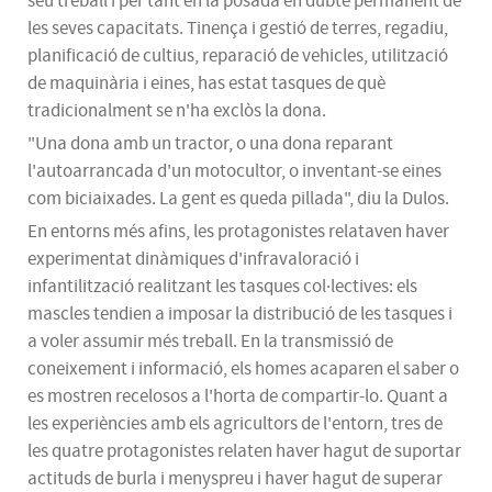
seu treball i per tant en la posada en dubte permanent de
les seves capacitats. Tinença i gestió de terres, regadiu,
planificació de cultius, reparació de vehicles, utilització
de maquinària i eines, has estat tasques de què
tradicionalment se n'ha exclòs la dona.
"Una dona amb un tractor, o una dona reparant
l'autoarrancada d'un motocultor, o inventant-se eines
com
biciaixades
. La gent es queda pillada", diu la
Dulos
.
En entorns més afins, les protagonistes relataven haver
experimentat dinàmiques d'infravaloració i
infantilització
realitzant les tasques col·lectives: els
mascles tendien a imposar la distribució de les tasques i
a voler assumir més treball. En la transmissió de
coneixement i informació, els homes acaparen el saber o
es mostren recelosos a l'horta de compartir-lo. Quant a
les experiències amb els agricultors de l'entorn, tres de
les quatre protagonistes relaten haver hagut de suportar
actituds de burla i menyspreu i haver hagut de superar