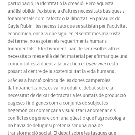
participació, la identitat o la creació. Però aquesta
anàlisi oblida l'existència d'altres necessitats bàsiques si
fonamentals com l'afecte o la llibertat. En paraules de
Gayle
Rubin
"les necessitats que se satisfan per l'activitat
econòmica, encara que sigui en el sentit més marxista
del terme, no esgoten els requeriments humans
fonamentals". Efectivament, han de ser resoltes altres
necessitats més enllà
del
fet material per afirmar que una
comunitat està duent a la pràctica el
buen
vivir
i està
posant al centre de la sostenibilitat la vida humana.
Gràcies a l'acció política de les dones camperoles
llatinoamericanes, es va introduir el debat sobre la
necessitat de deixar de tractar a les unitats de producció
pageses i indígenes com a conjunts de subjectes
hegemònics i començar a visualitzar i anomenar els
conflictes de gènere com una qüestió que l'agroecologia
no havia de defugir si pretenia ser una eina de
transformació social. El debat sobre les tasques que