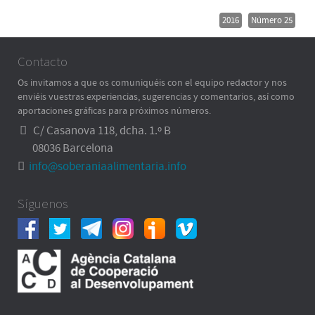
2016
Número 25
Contacto
Os invitamos a que os comuniquéis con el equipo redactor y nos
enviéis vuestras experiencias, sugerencias y comentarios, así como
aportaciones gráficas para próximos números.
C/ Casanova 118, dcha. 1.º B
08036 Barcelona
info@soberaniaalimentaria.info
Síguenos