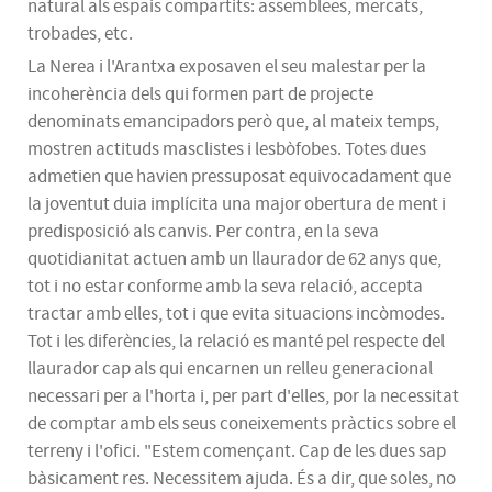
natural als espais compartits: assemblees, mercats,
trobades, etc.
La Nerea i l'Arantxa exposaven el seu malestar per la
incoherència dels qui formen part de projecte
denominats emancipadors però que, al mateix temps,
mostren actituds masclistes i
lesbòfobes
. Totes dues
admetien que havien pressuposat equivocadament que
la joventut duia implícita una major obertura de ment i
predisposició als canvis. Per contra, en la seva
quotidianitat actuen amb un llaurador de 62 anys que,
tot i no estar conforme amb la seva relació, accepta
tractar amb elles, tot i que evita situacions incòmodes.
Tot i les diferències, la relació es manté pel respecte del
llaurador cap als qui encarnen un relleu generacional
necessari per a l'horta i, per part d'elles, por la necessitat
de comptar amb els seus coneixements pràctics sobre el
terreny i l'ofici. "Estem començant. Cap de les dues sap
bàsicament res. Necessitem ajuda. És a dir, que soles, no