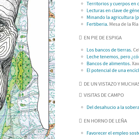
Territorios y cuerpos en 
Lecturas en clave de gén
Minando la agricultura (p
Fertiberia.
Mesa de la Ría
EN PIE DE ESPIGA
Los bancos de tierras.
Ce
Leche tenemos, pero ¿cóm
Bancos de alimentos.
Xav
El potencial de una encícl
DE UN VISTAZO Y MUCHAS
VISITAS DE CAMPO
Del desahucio a la sober
EN HORNO DE LEÑA
Favorecer el empleo soste