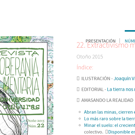
PRESENTACIÓN
NÚME
22. Extractivismo m
Otoño 2015
Índice:
ILUSTRACIÓN -
Joaquín V
EDITORIAL -
La tierra nos
AMASANDO LA REALIDAD
Abran las minas, cierren
Lo más raro sobre la tierr
Minar el suelo: el crecien
colectivo.
Disponible en