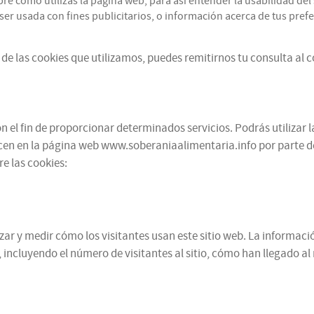
cómo utilizas la página web, para así entender la usabilidad del s
r usada con fines publicitarios, o información acerca de tus prefer
de las cookies que utilizamos, puedes remitirnos tu consulta al 
 el fin de proporcionar determinados servicios. Podrás utilizar l
cen en la página web www.soberaniaalimentaria.info por parte de te
e las cookies:
alizar y medir cómo los visitantes usan este sitio web. La informa
 incluyendo el número de visitantes al sitio, cómo han llegado a