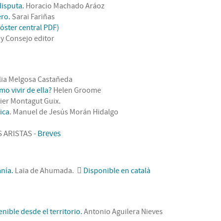
disputa.
Horacio Machado Aráoz
ero.
Sarai Fariñas
óster central PDF)
 y Consejo editor
lia Melgosa Castañeda
o vivir de ella?
Helen Groome
ier Montagut Guix.
ica
. Manuel de Jesús Morán Hidalgo
 ARISTAS -
Breves
anía.
Laia de Ahumada.
Disponible en català
nible desde el territorio.
Antonio Aguilera Nieves