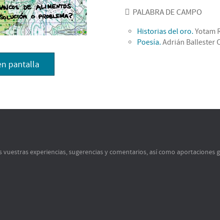
PALABRA DE CAMPO
Historias del oro.
Yotam 
Poesía.
Adrián Ballester 
en pantalla
s vuestras experiencias, sugerencias y comentarios, así como aportaciones 