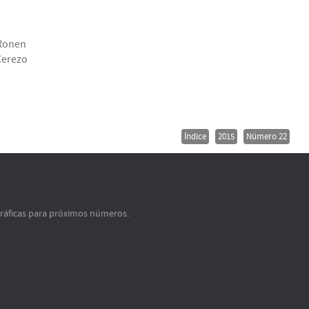
Ronen
Cerezo
Índice
2015
Número 22
gráficas para próximos números.