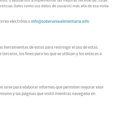
itio, y ayudarnos a implementar las mejoras necesarias. Estas
encias (tales como sus datos de usuario) más allá de esa visita
correo electrónico
info@soberaniaalimentaria.info
as herramientas de estos para restringir el uso de estas
rceros, los fines para los que se utilizan y los enlaces a
ción sirve para elaborar informes que permiten mejorar este
l mismo y las páginas que visitó mientras navegaba en