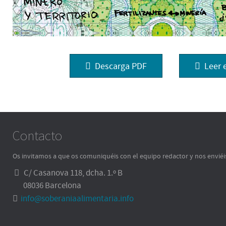
Descarga PDF
Leer 
Contacto
Os invitamos a que os comuniquéis con el equipo redactor y nos enviéi
C/ Casanova 118, dcha. 1.º B
08036 Barcelona
info@soberaniaalimentaria.info