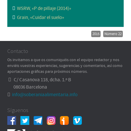
WSRW, «P de pillaje (2014)»
Grain, «Cuidar el suelo»
2015
Número 22
Contacto
Os invitamos a que os comuniquéis con el equipo redactor y nos
enviéis vuestras experiencias, sugerencias y comentarios, así como
aportaciones gráficas para próximos números.
C/ Casanova 118, dcha. 1.º B
08036 Barcelona
info@soberaniaalimentaria.info
Síguenos