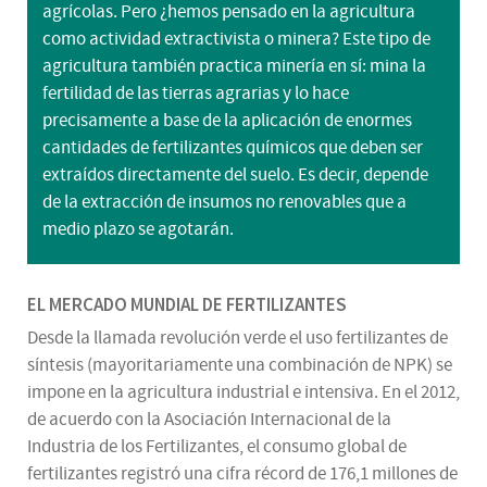
agrícolas. Pero ¿hemos pensado en la agricultura
como actividad extractivista o minera? Este tipo de
agricultura también practica minería en sí: mina la
fertilidad de las tierras agrarias y lo hace
precisamente a base de la aplicación de enormes
cantidades de fertilizantes químicos que deben ser
extraídos directamente del suelo. Es decir, depende
de la extracción de insumos no renovables que a
medio plazo se agotarán.
EL MERCADO MUNDIAL DE FERTILIZANTES
Desde la llamada revolución verde el uso fertilizantes de
síntesis (mayoritariamente una combinación de NPK) se
impone en la agricultura industrial e intensiva. En el 2012,
de acuerdo con la Asociación Internacional de la
Industria de los Fertilizantes, el consumo global de
fertilizantes registró una cifra récord de 176,1 millones de