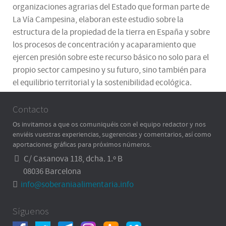
organizaciones agrarias del Estado que forman parte de
La Vía Campesina, elaboran este estudio sobre la
estructura de la propiedad de la tierra en España y sobre
los procesos de concentración y acaparamiento que
ejercen presión sobre este recurso básico no solo para el
propio sector campesino y su futuro, sino también para
el equilibrio territorial y la sostenibilidad ecológica.
Contacto
Os invitamos a que os comuniquéis con el equipo redactor y nos
enviéis vuestras experiencias, sugerencias y comentarios, así como
aportaciones gráficas para próximos números.
C/ Casanova 118, dcha. 1.º B
08036 Barcelona
info@soberaniaalimentaria.info
Síguenos