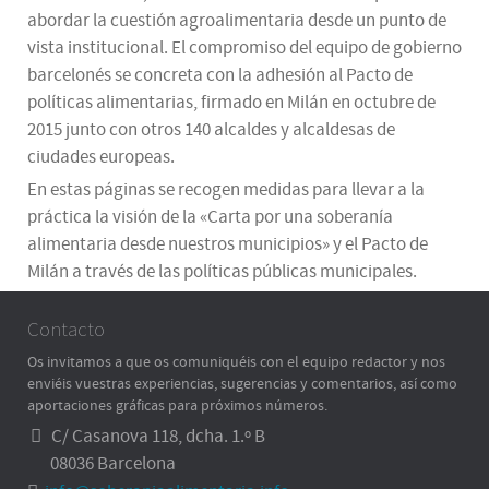
abordar la cuestión agroalimentaria desde un punto de
vista institucional. El compromiso del equipo de gobierno
barcelonés se concreta con la adhesión al Pacto de
políticas alimentarias, firmado en Milán en octubre de
2015 junto con otros 140 alcaldes y alcaldesas de
ciudades europeas.
En estas páginas se recogen medidas para llevar a la
práctica la visión de la «Carta por una soberanía
alimentaria desde nuestros municipios» y el Pacto de
Milán a través de las políticas públicas municipales.
Contacto
Os invitamos a que os comuniquéis con el equipo redactor y nos
enviéis vuestras experiencias, sugerencias y comentarios, así como
aportaciones gráficas para próximos números.
C/ Casanova 118, dcha. 1.º B
08036 Barcelona